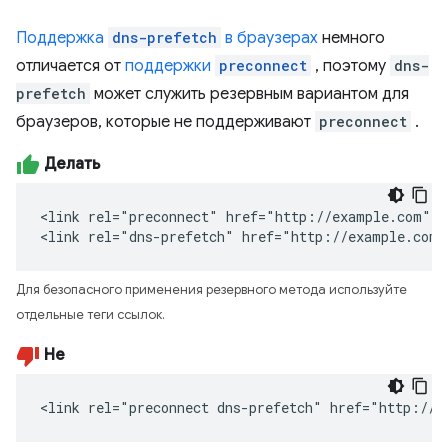
Поддержка
dns-prefetch
в браузерах
немного
отличается от
поддержки
preconnect
, поэтому
dns-
prefetch
может служить резервным вариантом для
браузеров, которые не поддерживают
preconnect
.
Делать
<link rel="preconnect" href="http://example.com">

<link rel="dns-prefetch" href="http://example.com"
Для безопасного применения резервного метода используйте
отдельные теги ссылок.
Не
<link rel="preconnect dns-prefetch" href="http://e