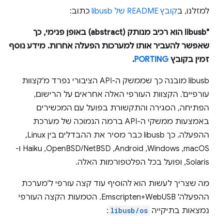
למזלנו, ב
קובץ README של libusb
כתוב:
"libusb הוא רכיב מנותק (abstract) באופן פנימי, כך
שאפשר להעביר אותו למערכות הפעלה אחרות. מידע נוסף
זמין בקובץ
PORTING
.
libusb מובנה כך שממשק ה-API הציבורי נפרד מ'קצוות
עורפיים'. הקצוות העורפי האלה אחראים על הרישום,
הפתיחה, הסגירה והתקשורת בפועל עם המכשירים
באמצעות ממשקי ה-API ברמה הנמוכה של מערכת
ההפעלה. כך libusb כבר מסיר את ההבדלים בין Linux,‏
macOS,‏ Windows,‏ Android,‏ OpenBSD/NetBSD,‏ Haiku ו-
Solaris, ופועל בכל הפלטפורמות האלה.
מה שצריך לעשות הוא להוסיף עוד קצה עורפי ל'מערכת
ההפעלה' Emscripten+WebUSB. הטמעות הקצה העורפי
נמצאות בתיקייה
libusb/os
: