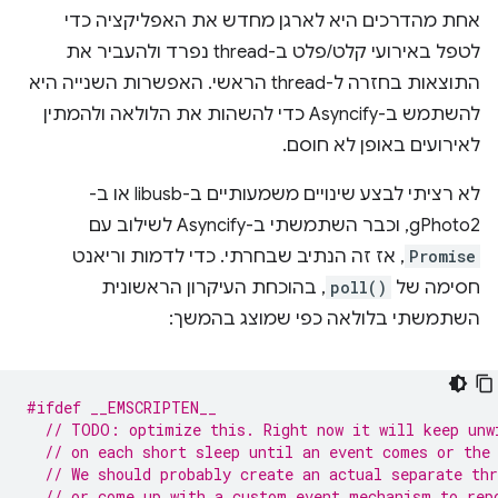
אחת מהדרכים היא לארגן מחדש את האפליקציה כדי
לטפל באירועי קלט/פלט ב-thread נפרד ולהעביר את
התוצאות בחזרה ל-thread הראשי. האפשרות השנייה היא
להשתמש ב-Asyncify כדי להשהות את הלולאה ולהמתין
לאירועים באופן לא חוסם.
לא רציתי לבצע שינויים משמעותיים ב-libusb או ב-
gPhoto2, וכבר השתמשתי ב-Asyncify לשילוב עם
Promise
, אז זה הנתיב שבחרתי. כדי לדמות וריאנט
חסימה של
poll()
, בהוכחת העיקרון הראשונית
השתמשתי בלולאה כפי שמוצג בהמשך:
#ifdef __EMSCRIPTEN__
// TODO: optimize this. Right now it will keep unw
// on each short sleep until an event comes or the
// We should probably create an actual separate thr
// or come up with a custom event mechanism to rep