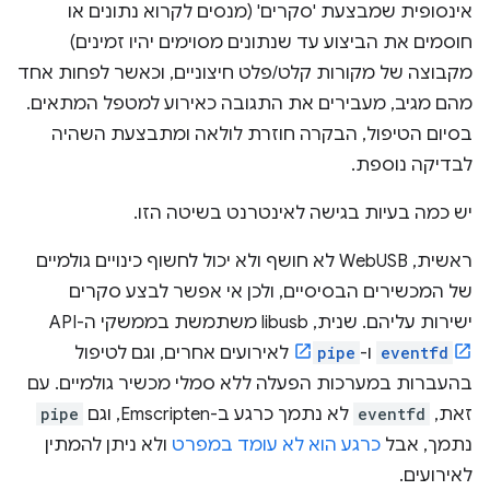
אינסופית שמבצעת 'סקרים' (מנסים לקרוא נתונים או
חוסמים את הביצוע עד שנתונים מסוימים יהיו זמינים)
מקבוצה של מקורות קלט/פלט חיצוניים, וכאשר לפחות אחד
מהם מגיב, מעבירים את התגובה כאירוע למטפל המתאים.
בסיום הטיפול, הבקרה חוזרת לולאה ומתבצעת השהיה
לבדיקה נוספת.
יש כמה בעיות בגישה לאינטרנט בשיטה הזו.
ראשית, WebUSB לא חושף ולא יכול לחשוף כינויים גולמיים
של המכשירים הבסיסיים, ולכן אי אפשר לבצע סקרים
ישירות עליהם. שנית, libusb משתמשת בממשקי ה-API
eventfd
ו-
pipe
לאירועים אחרים, וגם לטיפול
בהעברות במערכות הפעלה ללא סמלי מכשיר גולמיים. עם
זאת,
eventfd
לא נתמך כרגע ב-Emscripten, וגם
pipe
נתמך, אבל
כרגע הוא לא עומד במפרט
ולא ניתן להמתין
לאירועים.