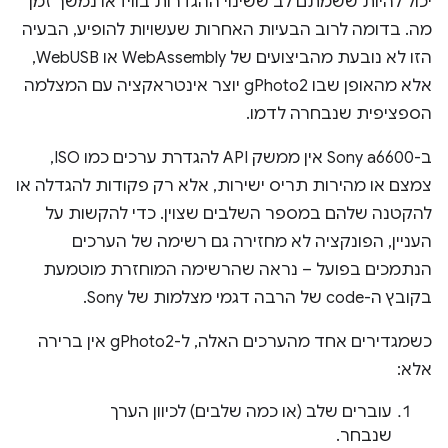
יכול להיות ששמתם לב ששינוי ההגדרות בווידאו נמשך זמן
מה. בדומה לרוב הבעיות האחרות שעשויות להופיע, הבעיה
הזו לא נובעת מהביצועים של WebAssembly או WebUSB,
אלא מהאופן שבו gPhoto2 יוצר אינטראקציה עם המצלמה
הספציפית שנבחרה לדמו.
ב-Sony a6600 אין ממשק API להגדרת ערכים כמו ISO,
צמצם או מהירות תריס ישירות, אלא רק פקודות להגדלה או
להקטנה שלהם במספר השלבים שצוין. כדי להקשות על
העניין, הפונקציה לא מחזירה גם רשימה של הערכים
הנתמכים בפועל – נראה שהרשימה המוחזרת מוטמעת
בקובץ ה-code של הרבה דגמי מצלמות של Sony.
כשמגדירים אחד מהערכים האלה, ל-gPhoto2 אין ברירה
אלא:
עוברים שלב (או כמה שלבים) לכיוון הערך
שנבחר.