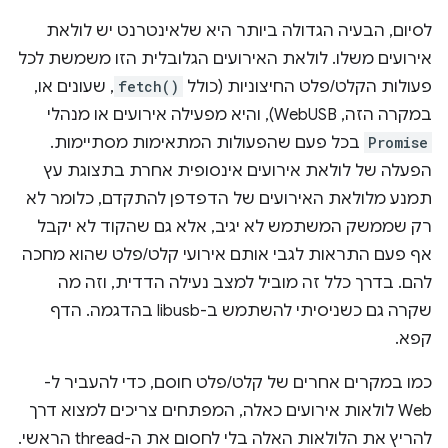
לסיום, הבעיה הגדולה ביותר היא שלאינטרנט יש לולאת
אירועים משלו. לולאת האירועים הגלובלית הזו משמשת לכל
פעולות הקלט/פלט החיצוניות (כולל
fetch()
, שעונים או,
במקרה הזה, WebUSB), והיא מפעילה אירועים או מנהלי
Promise
בכל פעם שהפעולות המתאימות מסתיימות.
הפעלה של לולאת אירועים אינסופית אחרת בתצוגת עץ
תמנע מלולאת האירועים של הדפדפן להתקדם, כלומר לא
רק שממשק המשתמש לא יגיב, אלא גם שהקוד לא יקבל
אף פעם התראות לגבי אותם אירועי קלט/פלט שהוא מחכה
להם. בדרך כלל זה מוביל למצב נעילה הדדית, וזה מה
שקרה גם כשניסיתי להשתמש ב-libusb בהדגמה. הדף
קפא.
כמו במקרים אחרים של קלט/פלט חוסם, כדי להעביר ל-
Web לולאות אירועים כאלה, המפתחים צריכים למצוא דרך
להריץ את הלולאות האלה בלי לחסום את ה-thread הראשי.