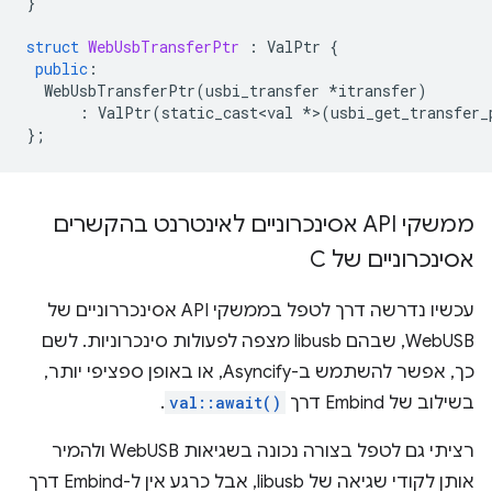
}
struct
WebUsbTransferPtr
:
ValPtr
{
public
:
WebUsbTransferPtr
(
usbi_transfer
*
itransfer
)
:
ValPtr
(
static_cast<val
*
>
(
usbi_get_transfer_
};
ממשקי API אסינכרוניים לאינטרנט בהקשרים
אסינכרוניים של C
עכשיו נדרשה דרך לטפל בממשקי API אסינכררוניים של
WebUSB, שבהם libusb מצפה לפעולות סינכרוניות. לשם
כך, אפשר להשתמש ב-Asyncify, או באופן ספציפי יותר,
בשילוב של Embind דרך
val::await()
.
רציתי גם לטפל בצורה נכונה בשגיאות WebUSB ולהמיר
אותן לקודי שגיאה של libusb, אבל כרגע אין ל-Embind דרך