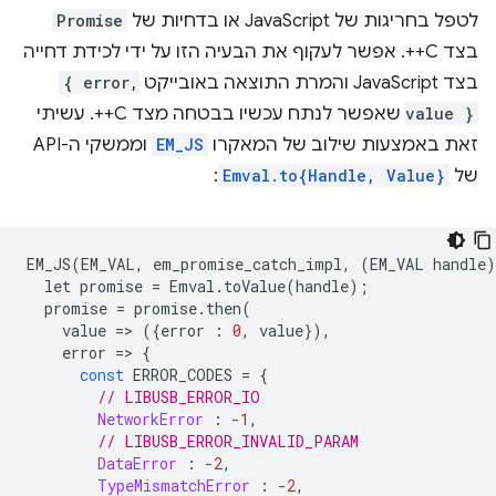
לטפל בחריגות של JavaScript או בדחיות של
Promise
בצד C++. אפשר לעקוף את הבעיה הזו על ידי לכידת דחייה
בצד JavaScript והמרת התוצאה באובייקט
{ error,
value }
שאפשר לנתח עכשיו בבטחה מצד C++. עשיתי
זאת באמצעות שילוב של המאקרו
EM_JS
וממשקי ה-API
של
Emval.to{Handle, Value}
:
EM_JS
(
EM_VAL
,
em_promise_catch_impl
,
(
EM_VAL
handle
)
let
promise
=
Emval
.
toValue
(
handle
);
promise
=
promise
.
then
(
value
=
>
({
error
:
0
,
value
}),
error
=
>
{
const
ERROR_CODES
=
{
// LIBUSB_ERROR_IO
NetworkError
:
-1
,
// LIBUSB_ERROR_INVALID_PARAM
DataError
:
-2
,
TypeMismatchError
:
-2
,