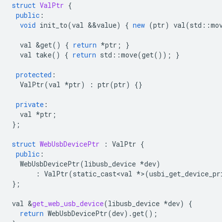
struct
ValPtr
{
public
:
void
init_to
(
val
&&
value
)
{
new
(
ptr
)
val
(
std
::
mo
val
&
get
()
{
return
*
ptr
;
}
val
take
()
{
return
std
::
move
(
get
());
}
protected
:
ValPtr
(
val
*
ptr
)
:
ptr
(
ptr
)
{}
private
:
val
*
ptr
;
};
struct
WebUsbDevicePtr
:
ValPtr
{
public
:
WebUsbDevicePtr
(
libusb_device
*
dev
)
:
ValPtr
(
static_cast<val
*
>
(
usbi_get_device_pr
};
val
&
get_web_usb_device
(
libusb_device
*
dev
)
{
return
WebUsbDevicePtr
(
dev
).
get
();