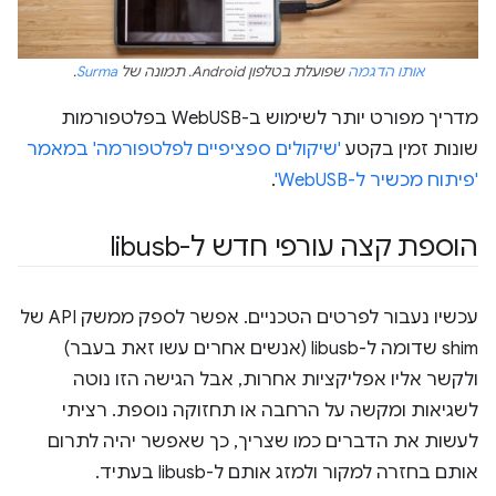
אותו הדגמה
שפועלת בטלפון Android. תמונה של
Surma
.
מדריך מפורט יותר לשימוש ב-WebUSB בפלטפורמות
שונות זמין בקטע
'שיקולים ספציפיים לפלטפורמה' במאמר
'פיתוח מכשיר ל-WebUSB'
.
הוספת קצה עורפי חדש ל-libusb
עכשיו נעבור לפרטים הטכניים. אפשר לספק ממשק API של
shim שדומה ל-libusb (אנשים אחרים עשו זאת בעבר)
ולקשר אליו אפליקציות אחרות, אבל הגישה הזו נוטה
לשגיאות ומקשה על הרחבה או תחזוקה נוספת. רציתי
לעשות את הדברים כמו שצריך, כך שאפשר יהיה לתרום
אותם בחזרה למקור ולמזג אותם ל-libusb בעתיד.