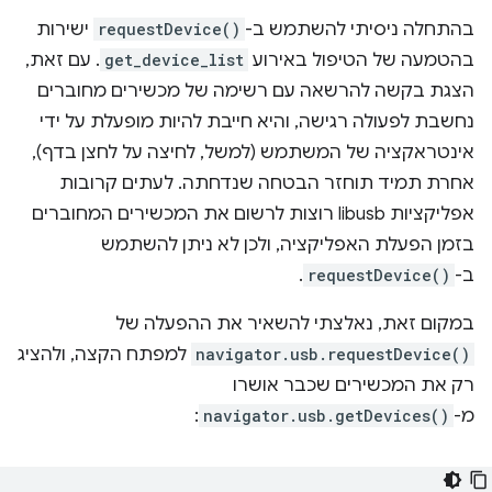
בהתחלה ניסיתי להשתמש ב-
requestDevice()
ישירות
בהטמעה של הטיפול באירוע
get_device_list
. עם זאת,
הצגת בקשה להרשאה עם רשימה של מכשירים מחוברים
נחשבת לפעולה רגישה, והיא חייבת להיות מופעלת על ידי
אינטראקציה של המשתמש (למשל, לחיצה על לחצן בדף),
אחרת תמיד תוחזר הבטחה שנדחתה. לעתים קרובות
אפליקציות libusb רוצות לרשום את המכשירים המחוברים
בזמן הפעלת האפליקציה, ולכן לא ניתן להשתמש
ב-
requestDevice()
.
במקום זאת, נאלצתי להשאיר את ההפעלה של
navigator.usb.requestDevice()
למפתח הקצה, ולהציג
רק את המכשירים שכבר אושרו
מ-
navigator.usb.getDevices()
: