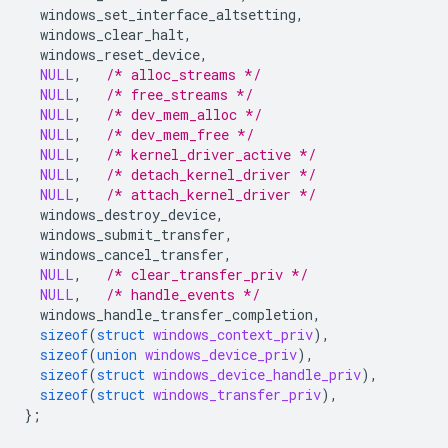
windows_set_interface_altsetting
,
windows_clear_halt
,
windows_reset_device
,
NULL
,
/* alloc_streams */
NULL
,
/* free_streams */
NULL
,
/* dev_mem_alloc */
NULL
,
/* dev_mem_free */
NULL
,
/* kernel_driver_active */
NULL
,
/* detach_kernel_driver */
NULL
,
/* attach_kernel_driver */
windows_destroy_device
,
windows_submit_transfer
,
windows_cancel_transfer
,
NULL
,
/* clear_transfer_priv */
NULL
,
/* handle_events */
windows_handle_transfer_completion
,
sizeof
(
struct
windows_context_priv
),
sizeof
(
union
windows_device_priv
),
sizeof
(
struct
windows_device_handle_priv
),
sizeof
(
struct
windows_transfer_priv
),
};