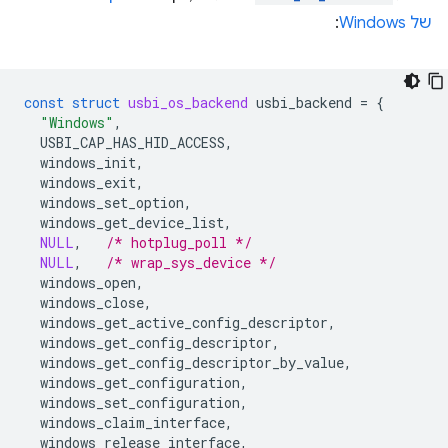
של Windows
:
const
struct
usbi_os_backend
usbi_backend
=
{
"Windows"
,
USBI_CAP_HAS_HID_ACCESS
,
windows_init
,
windows_exit
,
windows_set_option
,
windows_get_device_list
,
NULL
,
/* hotplug_poll */
NULL
,
/* wrap_sys_device */
windows_open
,
windows_close
,
windows_get_active_config_descriptor
,
windows_get_config_descriptor
,
windows_get_config_descriptor_by_value
,
windows_get_configuration
,
windows_set_configuration
,
windows_claim_interface
,
windows_release_interface
,