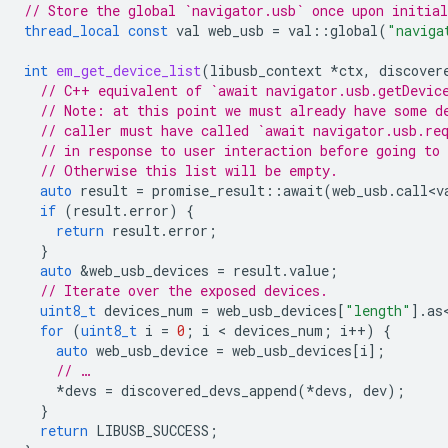
// Store the global `navigator.usb` once upon initial
thread_local
const
val
web_usb
=
val
::
global
(
"naviga
int
em_get_device_list
(
libusb_context
*
ctx
,
discover
// C++ equivalent of `await navigator.usb.getDevic
// Note: at this point we must already have some d
// caller must have called `await navigator.usb.re
// in response to user interaction before going to
// Otherwise this list will be empty.
auto
result
=
promise_result
::
await
(
web_usb
.
call<v
if
(
result
.
error
)
{
return
result
.
error
;
}
auto
&
web_usb_devices
=
result
.
value
;
// Iterate over the exposed devices.
uint8_t
devices_num
=
web_usb_devices
[
"length"
].
as
for
(
uint8_t
i
=
0
;
i
 < 
devices_num
;
i
++
)
{
auto
web_usb_device
=
web_usb_devices
[
i
];
// …
*
devs
=
discovered_devs_append
(
*
devs
,
dev
);
}
return
LIBUSB_SUCCESS
;