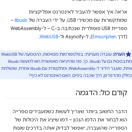
אראה איך אפשר להעביר לאינטרנט אפליקציות
שמתקשרות עם מכשירי USB, על ידי העברה של
libusb
–
ספריית USB פופולרית שנכתבה ב-C – ל-WebAssembly
(דרך
Emscripten
), ל-Asyncify ול-
WebUSB
.
הערה:
עובדה מעניינת: בפלטפורמות מסוימות, ההטמעה של WebUSB
מתבססת גם על libusb. כך, מה שהיציאה מאפשרת הוא למעשה libusb
אחת, שעבר הידור ל-WebAssembly, ומתקשרת עם libusb אחרת, שנשלחת
כחלק מהדפדפן, דרך שכבה ביניים. האם האינטרנט לא כיף?
קודם כול: הדגמה
הדבר החשוב ביותר שצריך לעשות כשמעבירים ספרייה
הוא לבחור את הדמו הנכון – דמו שיציג את היכולות של
הספרייה שהועברה, יאפשר לבדוק אותה בדרכים שונות