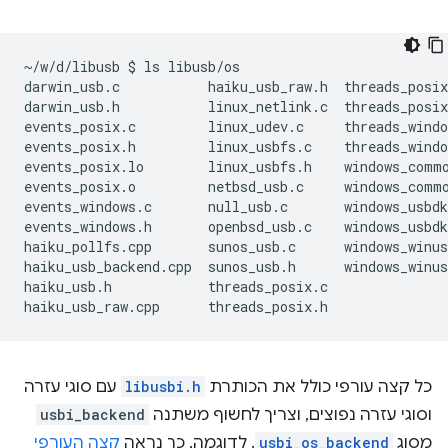
~/w/d/libusb
$
ls
libusb/os

darwin_usb.c
haiku_usb_raw.h
threads_posix
darwin_usb.h
linux_netlink.c
threads_posix
events_posix.c
linux_udev.c
threads_windo
events_posix.h
linux_usbfs.c
threads_windo
events_posix.lo
linux_usbfs.h
windows_commo
events_posix.o
netbsd_usb.c
windows_commo
events_windows.c
null_usb.c
windows_usbdk
events_windows.h
openbsd_usb.c
windows_usbdk
haiku_pollfs.cpp
sunos_usb.c
windows_winus
haiku_usb_backend.cpp
sunos_usb.h
windows_winus
haiku_usb.h
threads_posix.c

haiku_usb_raw.cpp
כל קצה עורפי כולל את הכותרת
libusbi.h
עם סוגי עזרה
וסוגי עזרה נפוצים, וצריך לחשוף משתנה
usbi_backend
מסוג
usbi_os_backend
. לדוגמה, כך נראה
קצה העורפי