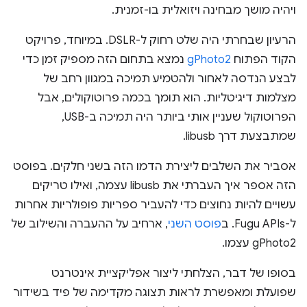
ויהיה מושך מבחינה ויזואלית בו-זמנית.
הרעיון שבחרתי היה שלט רחוק ל-DSLR. במיוחד, פרויקט
הקוד הפתוח
gPhoto2
נמצא בתחום הזה מספיק זמן כדי
לבצע הנדסה לאחור ולהטמיע תמיכה במגוון רחב של
מצלמות דיגיטליות. הוא תומך בכמה פרוטוקולים, אבל
הפרוטוקול שעניין אותי ביותר היה תמיכה ב-USB,
שמתבצעת דרך libusb.
אסביר את השלבים ליצירת הדמו הזה בשני חלקים. בפוסט
הזה אספר איך העברתי את libusb עצמה, ואילו טריקים
עשויים להיות נחוצים כדי להעביר ספריות פופולריות אחרות
ל-Fugu APIs. ב
פוסט השני
, ארחיב על ההעברה והשילוב של
gPhoto2 עצמו.
בסופו של דבר, הצלחתי ליצור אפליקציית אינטרנט
שפועלת ומאפשרת לראות תצוגה מקדימה של פיד בשידור