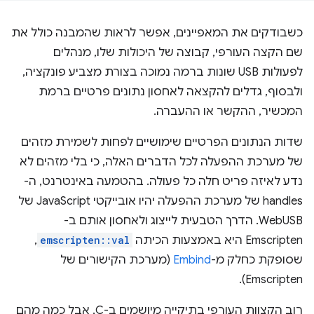
כשבודקים את המאפיינים, אפשר לראות שהמבנה כולל את
שם הקצה העורפי, קבוצה של היכולות שלו, מנהלים
לפעולות USB שונות ברמה נמוכה בצורת מצביע פונקציה,
ולבסוף, גדלים להקצאה לאחסון נתונים פרטיים ברמת
המכשיר, ההקשר או ההעברה.
שדות הנתונים הפרטיים שימושיים לפחות לשמירת מזהים
של מערכת ההפעלה לכל הדברים האלה, כי בלי מזהים לא
נדע לאיזה פריט חלה כל פעולה. בהטמעה באינטרנט, ה-
handles של מערכת ההפעלה יהיו אובייקטי JavaScript של
WebUSB. הדרך הטבעית לייצוג ולאחסון אותם ב-
Emscripten היא באמצעות הכיתה
emscripten::val
,
שסופקת כחלק מ-
Embind
(מערכת הקישורים של
Emscripten).
רוב הקצוות העורפי בתיקייה מיושמים ב-C, אבל כמה מהם