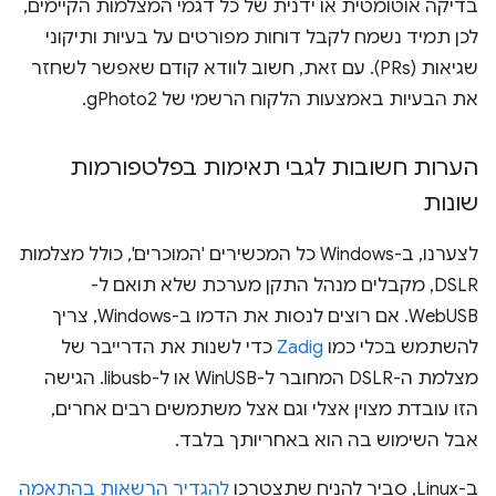
בדיקה אוטומטית או ידנית של כל דגמי המצלמות הקיימים,
לכן תמיד נשמח לקבל דוחות מפורטים על בעיות ותיקוני
שגיאות (PRs). עם זאת, חשוב לוודא קודם שאפשר לשחזר
את הבעיות באמצעות הלקוח הרשמי של gPhoto2.
הערות חשובות לגבי תאימות בפלטפורמות
שונות
לצערנו, ב-Windows כל המכשירים 'המוכרים', כולל מצלמות
DSLR, מקבלים מנהל התקן מערכת שלא תואם ל-
WebUSB. אם רוצים לנסות את הדמו ב-Windows, צריך
להשתמש בכלי כמו
Zadig
כדי לשנות את הדרייבר של
מצלמת ה-DSLR המחובר ל-WinUSB או ל-libusb. הגישה
הזו עובדת מצוין אצלי וגם אצל משתמשים רבים אחרים,
אבל השימוש בה הוא באחריותך בלבד.
ב-Linux, סביר להניח שתצטרכו
להגדיר הרשאות בהתאמה