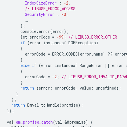
IndexSizeError
:
-2
,
// LIBUSB_ERROR_ACCESS
SecurityError
:
-3
,
…
};
console
.
error
(
error
);
let
errorCode
=
-99
;
// LIBUSB_ERROR_OTHER
if
(
error
instanceof
DOMException
)
{
errorCode
=
ERROR_CODES
[
error
.
name
]
??
error
}
else
if
(
error
instanceof
RangeError
||
error
{
errorCode
=
-2
;
// LIBUSB_ERROR_INVALID_PARA
}
return
{
error
:
errorCode
,
value
:
undefined
};
}
);
return
Emval
.
toHandle
(
promise
);
});
val
em_promise_catch
(
val
&&
promise
)
{