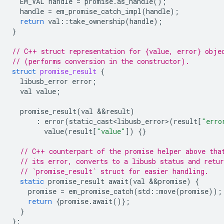
EM_VAL
handle
=
promise
.
as_handle
();
handle
=
em_promise_catch_impl
(
handle
);
return
val
::
take_ownership
(
handle
);
}
// C++ struct representation for {value, error} obje
// (performs conversion in the constructor).
struct
promise_result
{
libusb_error
error
;
val
value
;
promise_result
(
val
&&
result
)
:
error
(
static_cast<libusb_error>
(
result
[
"erro
value
(
result
[
"value"
])
{}
// C++ counterpart of the promise helper above tha
// its error, converts to a libusb status and retur
// `promise_result` struct for easier handling.
static
promise_result
await
(
val
&&
promise
)
{
promise
=
em_promise_catch
(
std
::
move
(
promise
));
return
{
promise
.
await
()};
}
};