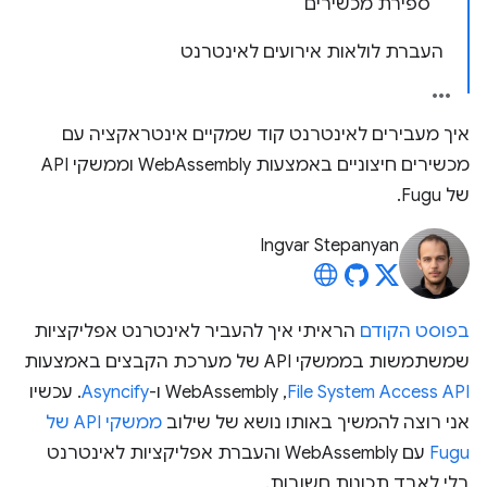
ספירת מכשירים
העברת לולאות אירועים לאינטרנט
איך מעבירים לאינטרנט קוד שמקיים אינטראקציה עם
מכשירים חיצוניים באמצעות WebAssembly וממשקי API
של Fugu.
Ingvar Stepanyan
בפוסט הקודם
הראיתי איך להעביר לאינטרנט אפליקציות
שמשתמשות בממשקי API של מערכת הקבצים באמצעות
File System Access API
,‏ WebAssembly ו-
Asyncify
. עכשיו
אני רוצה להמשיך באותו נושא של שילוב
ממשקי API של
Fugu
עם WebAssembly והעברת אפליקציות לאינטרנט
בלי לאבד תכונות חשובות.