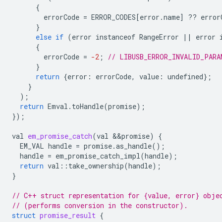
{
errorCode
=
ERROR_CODES
[
error
.
name
]
??
error
}
else
if
(
error
instanceof
RangeError
||
error
{
errorCode
=
-2
;
// LIBUSB_ERROR_INVALID_PARA
}
return
{
error
:
errorCode
,
value
:
undefined
};
}
);
return
Emval
.
toHandle
(
promise
);
});
val
em_promise_catch
(
val
&&
promise
)
{
EM_VAL
handle
=
promise
.
as_handle
();
handle
=
em_promise_catch_impl
(
handle
);
return
val
::
take_ownership
(
handle
);
}
// C++ struct representation for {value, error} obje
// (performs conversion in the constructor).
struct
promise_result
{