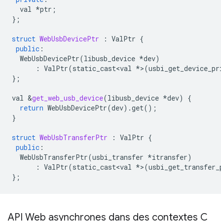
val
*
ptr
;
};
struct
WebUsbDevicePtr
:
ValPtr
{
public
:
WebUsbDevicePtr
(
libusb_device
*
dev
)
:
ValPtr
(
static_cast<val
*
>
(
usbi_get_device_pr
};
val
&
get_web_usb_device
(
libusb_device
*
dev
)
{
return
WebUsbDevicePtr
(
dev
).
get
();
}
struct
WebUsbTransferPtr
:
ValPtr
{
public
:
WebUsbTransferPtr
(
usbi_transfer
*
itransfer
)
:
ValPtr
(
static_cast<val
*
>
(
usbi_get_transfer_
};
API Web asynchrones dans des contextes C