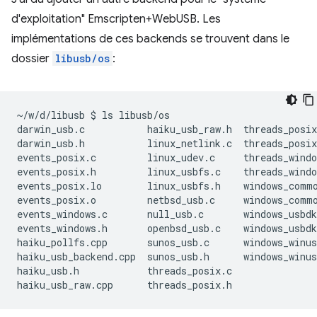
d'exploitation" Emscripten+WebUSB. Les
implémentations de ces backends se trouvent dans le
dossier
libusb/os
:
~/w/d/libusb
$
ls
libusb/os

darwin_usb.c
haiku_usb_raw.h
threads_posix
darwin_usb.h
linux_netlink.c
threads_posix
events_posix.c
linux_udev.c
threads_windo
events_posix.h
linux_usbfs.c
threads_windo
events_posix.lo
linux_usbfs.h
windows_commo
events_posix.o
netbsd_usb.c
windows_commo
events_windows.c
null_usb.c
windows_usbdk
events_windows.h
openbsd_usb.c
windows_usbdk
haiku_pollfs.cpp
sunos_usb.c
windows_winus
haiku_usb_backend.cpp
sunos_usb.h
windows_winus
haiku_usb.h
threads_posix.c

haiku_usb_raw.cpp