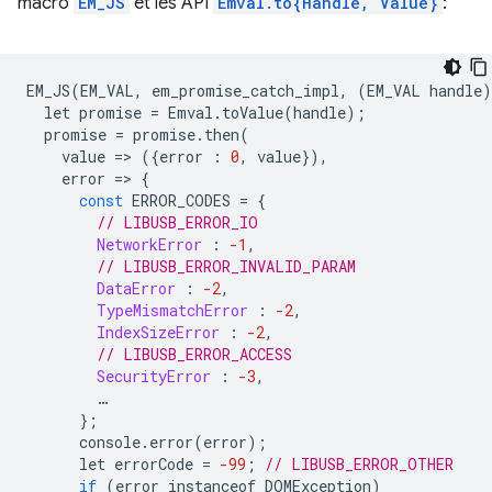
macro
EM_JS
et les API
Emval.to{Handle, Value}
:
EM_JS
(
EM_VAL
,
em_promise_catch_impl
,
(
EM_VAL
handle
)
let
promise
=
Emval
.
toValue
(
handle
);
promise
=
promise
.
then
(
value
=
>
({
error
:
0
,
value
}),
error
=
>
{
const
ERROR_CODES
=
{
// LIBUSB_ERROR_IO
NetworkError
:
-1
,
// LIBUSB_ERROR_INVALID_PARAM
DataError
:
-2
,
TypeMismatchError
:
-2
,
IndexSizeError
:
-2
,
// LIBUSB_ERROR_ACCESS
SecurityError
:
-3
,
…
};
console
.
error
(
error
);
let
errorCode
=
-99
;
// LIBUSB_ERROR_OTHER
if
(
error
instanceof
DOMException
)