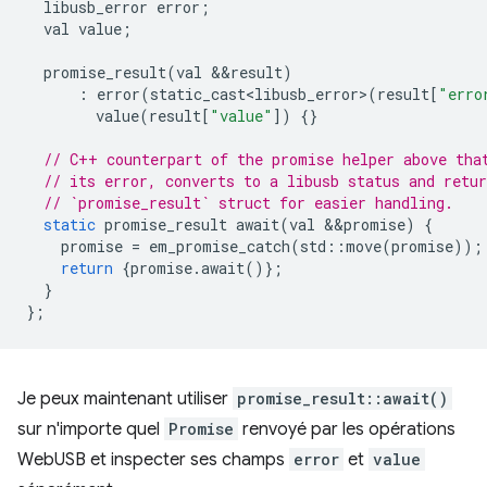
libusb_error
error
;
val
value
;
promise_result
(
val
&&
result
)
:
error
(
static_cast<libusb_error>
(
result
[
"erro
value
(
result
[
"value"
])
{}
// C++ counterpart of the promise helper above tha
// its error, converts to a libusb status and retur
// `promise_result` struct for easier handling.
static
promise_result
await
(
val
&&
promise
)
{
promise
=
em_promise_catch
(
std
::
move
(
promise
));
return
{
promise
.
await
()};
}
};
Je peux maintenant utiliser
promise_result::await()
sur n'importe quel
Promise
renvoyé par les opérations
WebUSB et inspecter ses champs
error
et
value