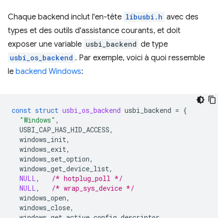
Chaque backend inclut l'en-tête
libusbi.h
avec des
types et des outils d'assistance courants, et doit
exposer une variable
usbi_backend
de type
usbi_os_backend
. Par exemple, voici à quoi ressemble
le
backend Windows
:
const
struct
usbi_os_backend
usbi_backend
=
{
"Windows"
,
USBI_CAP_HAS_HID_ACCESS
,
windows_init
,
windows_exit
,
windows_set_option
,
windows_get_device_list
,
NULL
,
/* hotplug_poll */
NULL
,
/* wrap_sys_device */
windows_open
,
windows_close
,
windows_get_active_config_descriptor
,