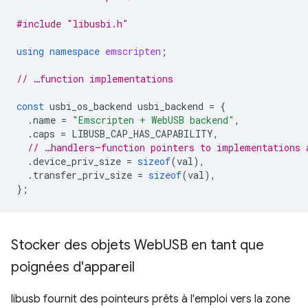
#include
"libusbi.h"
using
namespace
emscripten
;
// …function implementations
const
usbi_os_backend
usbi_backend
=
{
.
name
=
"Emscripten + WebUSB backend"
,
.
caps
=
LIBUSB_CAP_HAS_CAPABILITY
,
// …handlers—function pointers to implementations 
.
device_priv_size
=
sizeof
(
val
),
.
transfer_priv_size
=
sizeof
(
val
),
};
Stocker des objets Web
USB en tant que
poignées d'appareil
libusb fournit des pointeurs prêts à l'emploi vers la zone