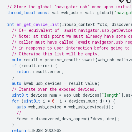
// Store the global `navigator.usb` once upon initial
thread_local
const
val
web_usb
=
val
::
global
(
"naviga
int
em_get_device_list
(
libusb_context
*
ctx
,
discover
// C++ equivalent of `await navigator.usb.getDevic
// Note: at this point we must already have some d
// caller must have called `await navigator.usb.re
// in response to user interaction before going to
// Otherwise this list will be empty.
auto
result
=
promise_result
::
await
(
web_usb
.
call<v
if
(
result
.
error
)
{
return
result
.
error
;
}
auto
&
web_usb_devices
=
result
.
value
;
// Iterate over the exposed devices.
uint8_t
devices_num
=
web_usb_devices
[
"length"
].
as
for
(
uint8_t
i
=
0
;
i
 < 
devices_num
;
i
++
)
{
auto
web_usb_device
=
web_usb_devices
[
i
];
// …
*
devs
=
discovered_devs_append
(
*
devs
,
dev
);
}
return
LIBUSB_SUCCESS
;