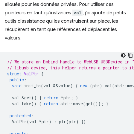
allouée pour les données privées. Pour utiliser ces
pointeurs en tant qu'instances
val
, j'ai ajouté de petits
outils d'assistance qui les construisent sur place, les
récupèrent en tant que références et déplacent les
valeurs:
// We store an Embind handle to WebUSB USBDevice in 
// libusb device, this helper returns a pointer to it
struct
ValPtr
{
public
:
void
init_to
(
val
&&
value
)
{
new
(
ptr
)
val
(
std
::
mo
val
&
get
()
{
return
*
ptr
;
}
val
take
()
{
return
std
::
move
(
get
());
}
protected
:
ValPtr
(
val
*
ptr
)
:
ptr
(
ptr
)
{}
private
: