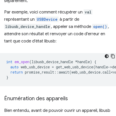
séparément.
Par exemple, voici comment récupérer un
val
représentant un
USBDevice
à partir de
libusb_device_handle
, appeler sa méthode
open()
,
attendre son résultat et renvoyer un code d'erreur en
tant que code d'état libusb:
int
em_open
(
libusb_device_handle
*
handle
)
{
auto
web_usb_device
=
get_web_usb_device
(
handle
-
>
d
return
promise_result
::
await
(
web_usb_device
.
call<v
}
Énumération des appareils
Bien entendu, avant de pouvoir ouvrir un appareil, libusb