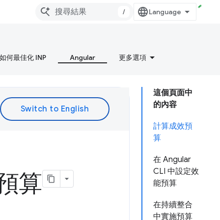
/
如何最佳化 INP
Angular
更多選項
這個頁面中
的內容
計算成效預
算
在 Angular
CLI 中設定效
能預算
能預算
在持續整合
中實施預算