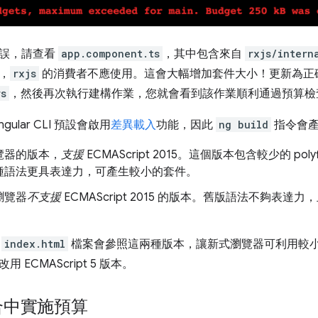
錯誤，請查看
app.component.ts
，其中包含來自
rxjs/intern
，
rxjs
的消費者不應使用。這會大幅增加套件大小！更新為正
rs
，然後再次執行建構作業，您就會看到該作業順利通過預算檢
ular CLI 預設會啟用
差異載入
功能，因此
ng build
指令會產
覽器的版本，
支援
ECMAScript 2015。這個版本包含較少的 polyf
種語法更具表達力，可產生較小的套件。
瀏覽器
不支援
ECMAScript 2015 的版本。舊版語法不夠表達力，且
。
的
index.html
檔案會參照這兩種版本，讓新式瀏覽器可利用較小的 ECM
 ECMAScript 5 版本。
合中實施預算