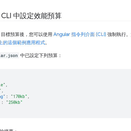
ar CLI 中設定效能預算
ript 目標預算後，您可以使用
Angular 指令列介面 (CLI)
強制執行。
ub 上的這個範例應用程式
。
lar.json
中已設定下列預算：
le"
,
"
,
ng"
:
"170kb"
,
"
:
"250kb"