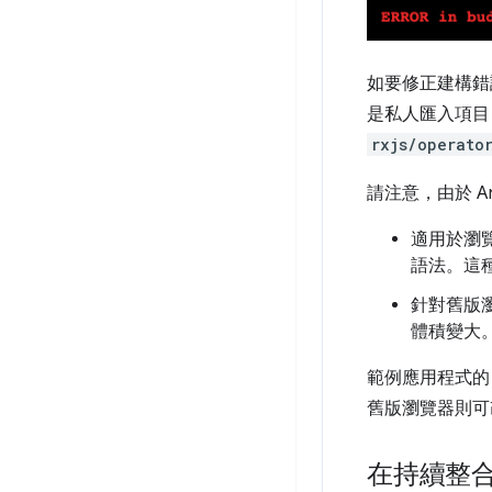
如要修正建構
是私人匯入項目
rxjs/operato
請注意，由於 Ang
適用於瀏
語法。這
針對舊版
體積變大
範例應用程式
舊版瀏覽器則可改用
在持續整