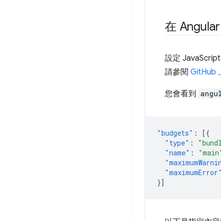
在 Angul
設定 JavaSc
請參閱
GitH
您會看到
angu
"budgets"
:
[{
"type"
:
"bund
"name"
:
"main
"maximumWarni
"maximumError
}]