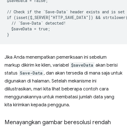
$saveData = false;
// Check if the `Save-Data` header exists and is set
if (isset($_SERVER["HTTP_SAVE_DATA"]) && strtolower
  // `Save-Data` detected!
  $saveData = true;
}
Jika Anda menempatkan pemeriksaan ini sebelum
markup dikirim ke klien, variabel
$saveData
akan berisi
status
Save-Data
, dan akan tersedia di mana saja untuk
digunakan di halaman. Setelah mekanisme ini
diilustrasikan, mari kita lihat beberapa contoh cara
menggunakannya untuk membatasi jumlah data yang
kita kirimkan kepada pengguna.
Menayangkan gambar beresolusi rendah