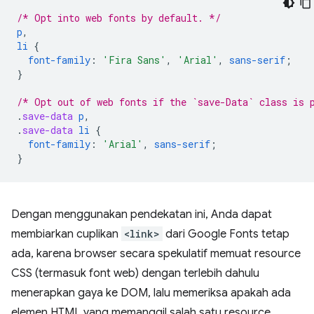
/* Opt into web fonts by default. */
p
,
li
{
font-family
:
'Fira Sans'
,
'Arial'
,
sans-serif
;
}
/* Opt out of web fonts if the `save-Data` class is 
.
save-data
p
,
.
save-data
li
{
font-family
:
'Arial'
,
sans-serif
;
}
Dengan menggunakan pendekatan ini, Anda dapat
membiarkan cuplikan
<link>
dari Google Fonts tetap
ada, karena browser secara spekulatif memuat resource
CSS (termasuk font web) dengan terlebih dahulu
menerapkan gaya ke DOM, lalu memeriksa apakah ada
elemen HTML yang memanggil salah satu resource