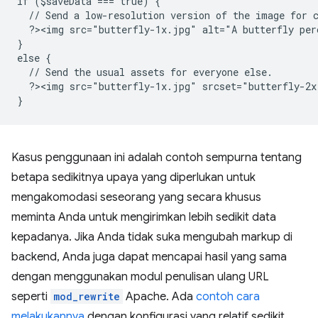
if ($saveData === true) {
  // Send a low-resolution version of the image for 
  ?><img src="butterfly-1x.jpg" alt="A butterfly per
}
else {
  // Send the usual assets for everyone else.
  ?><img src="butterfly-1x.jpg" srcset="butterfly-2x
}
Kasus penggunaan ini adalah contoh sempurna tentang
betapa sedikitnya upaya yang diperlukan untuk
mengakomodasi seseorang yang secara khusus
meminta Anda untuk mengirimkan lebih sedikit data
kepadanya. Jika Anda tidak suka mengubah markup di
backend, Anda juga dapat mencapai hasil yang sama
dengan menggunakan modul penulisan ulang URL
seperti
mod_rewrite
Apache. Ada
contoh cara
melakukannya
dengan konfigurasi yang relatif sedikit.