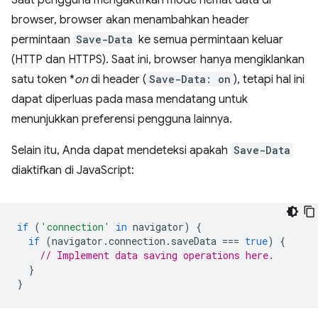
Saat pengguna mengaktifkan mode hemat data di
browser, browser akan menambahkan header
permintaan
Save-Data
ke semua permintaan keluar
(HTTP dan HTTPS). Saat ini, browser hanya mengiklankan
satu token *
on
di header (
Save-Data: on
), tetapi hal ini
dapat diperluas pada masa mendatang untuk
menunjukkan preferensi pengguna lainnya.
Selain itu, Anda dapat mendeteksi apakah
Save-Data
diaktifkan di JavaScript:
if
(
'connection'
in
navigator
)
{
if
(
navigator
.
connection
.
saveData
===
true
)
{
// Implement data saving operations here.
}
}