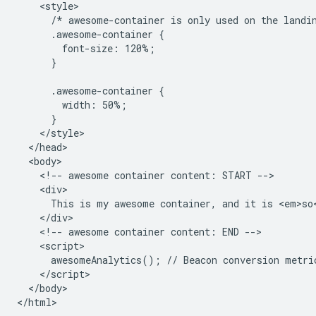
    <style>

      /* awesome-container is only used on the landin
      .awesome-container {

        font-size: 120%;

      }

      .awesome-container {

        width: 50%;

      }

    </style>

  </head>

  <body>

    <!-- awesome container content: START -->

    <div>

      This is my awesome container, and it is <em>so<
    </div>

    <!-- awesome container content: END -->

    <script>

      awesomeAnalytics(); // Beacon conversion metric
    </script>

  </body>
