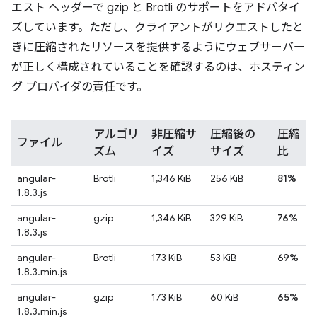
エスト ヘッダーで gzip と Brotli のサポートをアドバタイ
ズしています。ただし、クライアントがリクエストしたと
きに圧縮されたリソースを提供するようにウェブサーバー
が正しく構成されていることを確認するのは、ホスティン
グ プロバイダの責任です。
アルゴリ
非圧縮サ
圧縮後の
圧縮
ファイル
ズム
イズ
サイズ
比
angular-
Brotli
1,346 KiB
256 KiB
81%
1.8.3.js
angular-
gzip
1,346 KiB
329 KiB
76%
1.8.3.js
angular-
Brotli
173 KiB
53 KiB
69%
1.8.3.min.js
angular-
gzip
173 KiB
60 KiB
65%
1.8.3.min.js