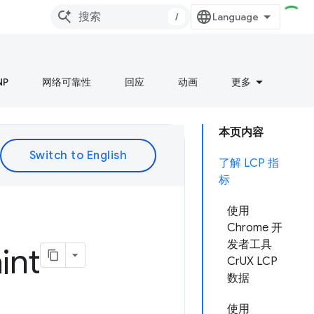
/
NP
网络可靠性
回应
动画
更多
本页内容
了解 LCP 指
标
使用
Chrome 开
发者工具
int
CrUX LCP
数据
使用