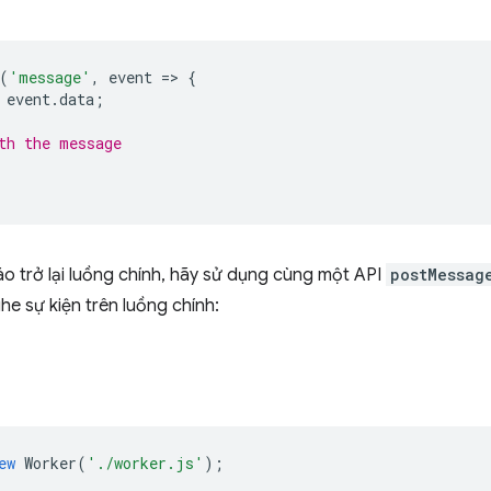
(
'message'
,
event
=
>
{
event
.
data
;
th the message
o trở lại luồng chính, hãy sử dụng cùng một API
postMessag
ghe sự kiện trên luồng chính:
ew
Worker
(
'./worker.js'
);