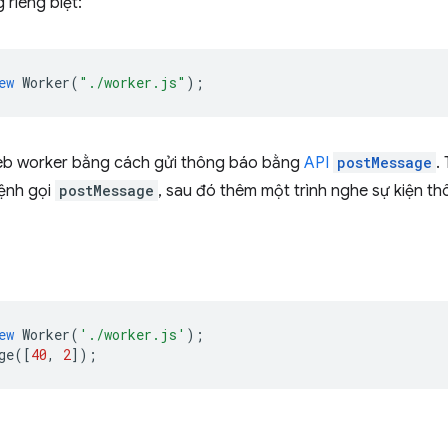
 riêng biệt:
ew
Worker
(
"./worker.js"
);
web worker bằng cách gửi thông báo bằng
API
postMessage
.
lệnh gọi
postMessage
, sau đó thêm một trình nghe sự kiện t
ew
Worker
(
'./worker.js'
);
ge
([
40
,
2
]);