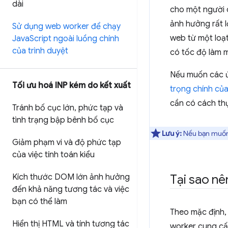
dài
cho một người 
ảnh hưởng rất l
Sử dụng web worker để chạy
web từ một loạt
Java
Script ngoài luồng chính
của trình duyệt
có tốc độ làm m
Nếu muốn các ứ
Tối ưu hoá INP kém do kết xuất
trọng chính củ
cần có cách th
Tránh bố cục lớn
,
phức tạp và
tình trạng bập bênh bố cục
Lưu ý:
Nếu bạn muốn 
Giảm phạm vi và độ phức tạp
của việc tính toán kiểu
Kích thước DOM lớn ảnh hưởng
Tại sao n
đến khả năng tương tác và việc
bạn có thể làm
Theo mặc định,
Hiển thị HTML và tính tương tác
worker cung cấp