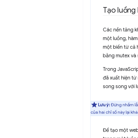
Tạo luồng
Các nền tảng k
một luồng, hàm 
một biến từ cả
bằng mutex và 
Trong JavaScri
đã xuất hiện từ
song song với l
Lưu ý:
Đừng nhầm lẫ
của hai chỉ số này lại kh
Để tạo một web