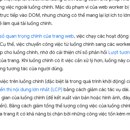
ông việc ngoài luồng chính. Mặc dù phạm vi của web worker b
trực tiếp vào DOM, nhưng chúng có thể mang lại lợi ích to lớ
ẽ làm quá tải luồng chính.
 số quan trọng chính của trang web
, việc chạy các hoạt động
h. Cụ thể, việc chuyển công việc từ luồng chính sang các worke
p cho luồng chính, nhờ đó cải thiện chỉ số phản hồi
Lượt tương
ủa trang. Khi luồng chính có ít việc cần xử lý hơn, luồng này 
ộng tương tác của người dùng.
iệc trên luồng chính (đặc biệt là trong quá trình khởi động) c
iển thị nội dung lớn nhất (LCP)
bằng cách giảm các tác vụ dài.
i gian của luồng chính (để kết xuất văn bản hoặc hình ảnh, đ
iến). Bằng cách giảm tổng thể lượng công việc của luồng chí
a trang ít có khả năng bị chặn bởi những công việc tốn kém 