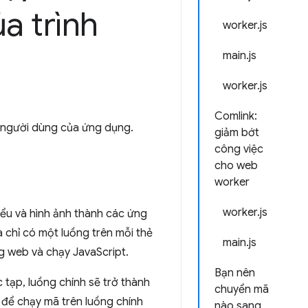
a trình
worker.js
main.js
worker.js
Comlink:
ệm người dùng của ứng dụng.
giảm bớt
công việc
cho web
worker
worker.js
kiểu và hình ảnh thành các ứng
a chỉ có một luồng trên mỗi thẻ
main.js
ng web và chạy JavaScript.
Bạn nên
 tạp, luồng chính sẽ trở thành
chuyển mã
t để chạy mã trên luồng chính
nào sang