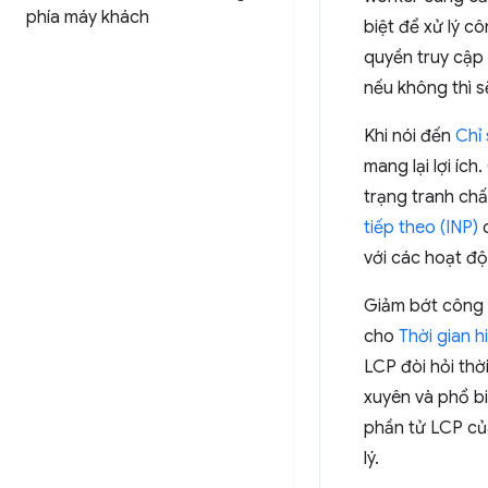
phía máy khách
biệt để xử lý c
quyền truy cập 
nếu không thì s
Khi nói đến
Chỉ
mang lại lợi íc
trạng tranh chấ
tiếp theo (INP)
c
với các hoạt đ
Giảm bớt công v
cho
Thời gian h
LCP đòi hỏi thờ
xuyên và phổ b
phần tử LCP củ
lý.