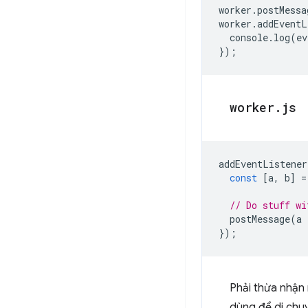
worker
.
postMessa
worker
.
addEventL
console
.
log
(
ev
});
worker
.
js
addEventListener
const
[
a
,
b
]
=
// Do stuff wi
postMessage
(
a
});
Phải thừa nhận
dùng để di chuy