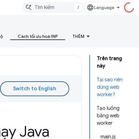
/
bộ
Cách tối ưu hoá INP
THÊM
Trên trang
này
Tại sao nên
dùng web
worker?
Tạo luồng
bằng web
worker
ạy Java
main.js