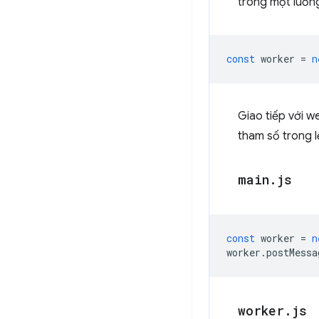
trong một luồng
const
worker
=
n
Giao tiếp với 
tham số trong 
main
.
js
const
worker
=
n
worker
.
postMessa
worker
.
js