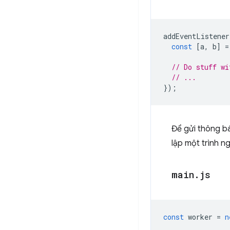
addEventListener
const
[
a
,
b
]
=
// Do stuff wi
// ...
});
Để gửi thông bá
lập một trình n
main
.
js
const
worker
=
n