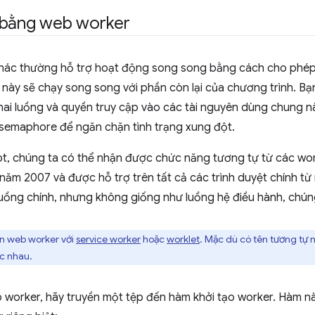
 bằng web worker
hác thường hỗ trợ hoạt động song song bằng cách cho phé
này sẽ chạy song song với phần còn lại của chương trình. Bạ
 hai luồng và quyền truy cập vào các tài nguyên dùng chung 
semaphore để ngăn chặn tình trạng xung đột.
pt, chúng ta có thể nhận được chức năng tương tự từ các wo
 năm 2007 và được hỗ trợ trên tất cả các trình duyệt chính 
uồng chính, nhưng không giống như luồng hệ điều hành, chúng
n web worker với
service worker
hoặc
worklet
. Mặc dù có tên tương tự
ác nhau.
 worker, hãy truyền một tệp đến hàm khởi tạo worker. Hàm n