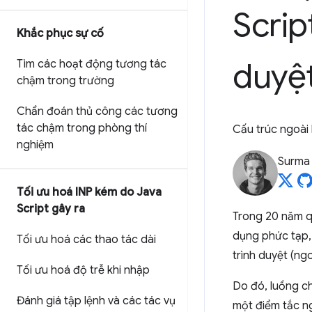
Scrip
Khắc phục sự cố
duyệ
Tìm các hoạt động tương tác
chậm trong trường
Chẩn đoán thủ công các tương
tác chậm trong phòng thí
Cấu trúc ngoài 
nghiệm
Surma
Tối ưu hoá INP kém do Java
Script gây ra
Trong 20 năm qu
dụng phức tạp, 
Tối ưu hoá các thao tác dài
trình duyệt (ng
Tối ưu hoá độ trễ khi nhập
Do đó, luồng ch
Đánh giá tập lệnh và các tác vụ
một điểm tắc ng