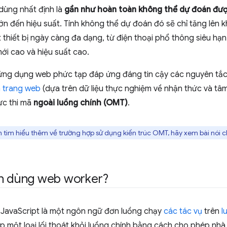
dùng nhất định là
gần như hoàn toàn không thể dự đoán đư
ớn đến hiệu suất. Tính không thể dự đoán đó sẽ chỉ tăng lên 
 thiết bị ngày càng đa dạng, từ điện thoại phổ thông siêu hạn
ới cao và hiệu suất cao.
ng dụng web phức tạp đáp ứng đáng tin cậy các nguyên tắc
a trang web
(dựa trên dữ liệu thực nghiệm về nhận thức và tâm
ực thi mã
ngoài luồng chính (OMT)
.
tìm hiểu thêm về trường hợp sử dụng kiến trúc OMT, hãy xem bài nói ch
ên dùng web worker?
 JavaScript là một ngôn ngữ đơn luồng chạy
các tác vụ
trên
l
 một loại lối thoát khỏi luồng chính bằng cách cho phép nhà 