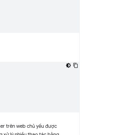
ker trên web chủ yếu được
g xử lý nhiều thao tác bằng