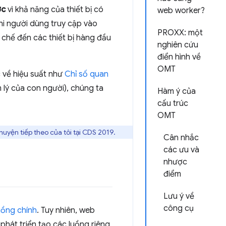
ợc
vì khả năng của thiết bị có
web worker?
khi người dùng truy cập vào
PROXX: một
 chế đến các thiết bị hàng đầu
nghiên cứu
điển hình về
OMT
 về hiệu suất như
Chỉ số quan
 lý của con người), chúng ta
Hàm ý của
cấu trúc
OMT
uyện tiếp theo của tôi tại CDS 2019.
Cân nhắc
các ưu và
nhược
điểm
Lưu ý về
công cụ
uồng chính
. Tuy nhiên, web
phát triển tạo các luồng riêng