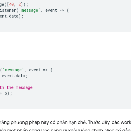
ge
([
40
,
2
]);
istener
(
'message'
,
event
=
>
{
ent
.
data
);
(
'message'
,
event
=
>
{
event
.
data
;
th the message
+
b
);
 rằng phương pháp này có phần hạn chế. Trước đây, các wor
ển một phần công việc nặng ra khỏi luồng chính. Việc cố gắn