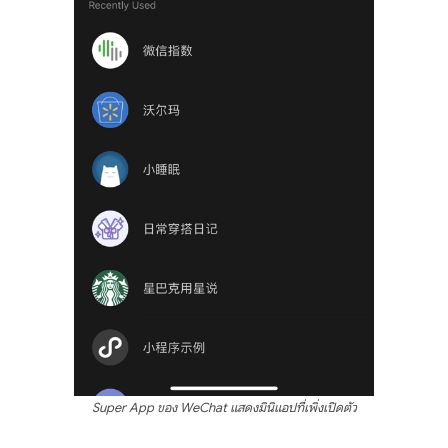
Super App ของ WeChat แสดงมินิแอปที่เพิ่งเปิดตัว