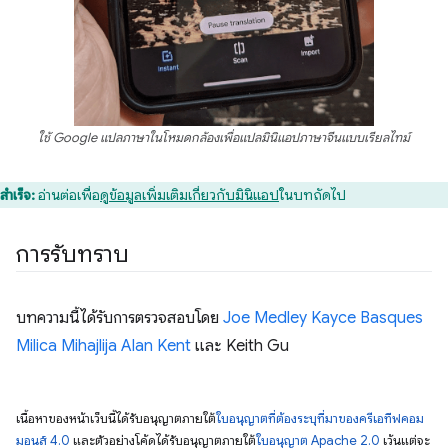
ใช้ Google แปลภาษาในโหมดกล้องเพื่อแปลมินิแอปภาษาจีนแบบเรียลไทม์
สำเร็จ:
อ่านต่อเพื่อ
ดูข้อมูลเพิ่มเติมเกี่ยวกับมินิแอป
ในบทถัดไป
การรับทราบ
บทความนี้ได้รับการตรวจสอบโดย
Joe Medley
Kayce Basques
Milica Mihajlija
Alan Kent
และ Keith Gu
เนื้อหาของหน้าเว็บนี้ได้รับอนุญาตภายใต้
ใบอนุญาตที่ต้องระบุที่มาของครีเอทีฟคอม
มอนส์ 4.0
และตัวอย่างโค้ดได้รับอนุญาตภายใต้
ใบอนุญาต Apache 2.0
เว้นแต่จะ