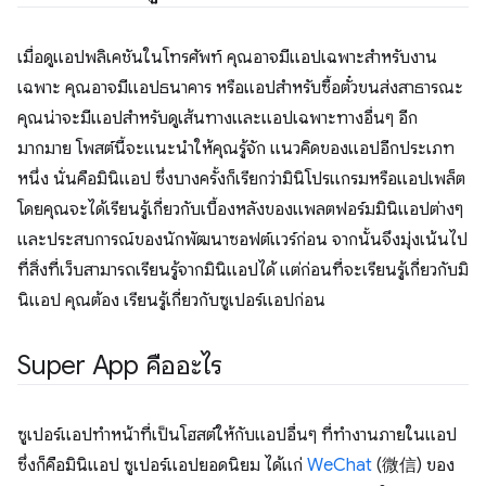
เมื่อดูแอปพลิเคชันในโทรศัพท์ คุณอาจมีแอปเฉพาะสำหรับงาน
เฉพาะ คุณอาจมีแอปธนาคาร หรือแอปสำหรับซื้อตั๋วขนส่งสาธารณะ
คุณน่าจะมีแอปสำหรับดูเส้นทางและแอปเฉพาะทางอื่นๆ อีก
มากมาย โพสต์นี้จะแนะนำให้คุณรู้จัก แนวคิดของแอปอีกประเภท
หนึ่ง นั่นคือมินิแอป ซึ่งบางครั้งก็เรียกว่ามินิโปรแกรมหรือแอปเพล็ต
โดยคุณจะได้เรียนรู้เกี่ยวกับเบื้องหลังของแพลตฟอร์มมินิแอปต่างๆ
และประสบการณ์ของนักพัฒนาซอฟต์แวร์ก่อน จากนั้นจึงมุ่งเน้นไป
ที่สิ่งที่เว็บสามารถเรียนรู้จากมินิแอปได้ แต่ก่อนที่จะเรียนรู้เกี่ยวกับมิ
นิแอป คุณต้อง เรียนรู้เกี่ยวกับซูเปอร์แอปก่อน
Super App คืออะไร
ซูเปอร์แอปทำหน้าที่เป็นโฮสต์ให้กับแอปอื่นๆ ที่ทำงานภายในแอป
ซึ่งก็คือมินิแอป ซูเปอร์แอปยอดนิยม ได้แก่
WeChat
(微信) ของ