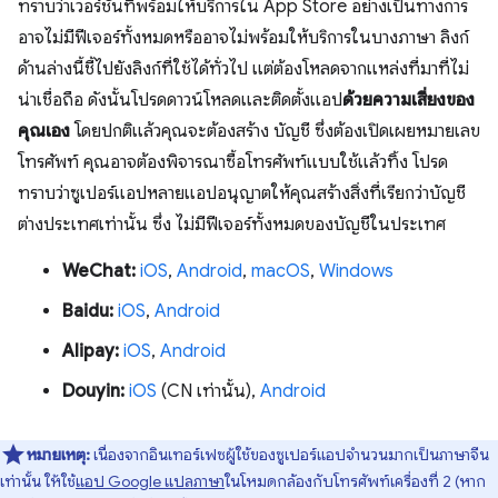
ทราบว่าเวอร์ชันที่พร้อมให้บริการใน App Store อย่างเป็นทางการ
อาจไม่มีฟีเจอร์ทั้งหมดหรืออาจไม่พร้อมให้บริการในบางภาษา ลิงก์
ด้านล่างนี้ชี้ไปยังลิงก์ที่ใช้ได้ทั่วไป แต่ต้องโหลดจากแหล่งที่มาที่ไม่
น่าเชื่อถือ ดังนั้นโปรดดาวน์โหลดและติดตั้งแอป
ด้วยความเสี่ยงของ
คุณเอง
โดยปกติแล้วคุณจะต้องสร้าง บัญชี ซึ่งต้องเปิดเผยหมายเลข
โทรศัพท์ คุณอาจต้องพิจารณาซื้อโทรศัพท์แบบใช้แล้วทิ้ง โปรด
ทราบว่าซูเปอร์แอปหลายแอปอนุญาตให้คุณสร้างสิ่งที่เรียกว่าบัญชี
ต่างประเทศเท่านั้น ซึ่ง ไม่มีฟีเจอร์ทั้งหมดของบัญชีในประเทศ
WeChat:
iOS
,
Android
,
macOS
,
Windows
Baidu:
iOS
,
Android
Alipay:
iOS
,
Android
Douyin:
iOS
(CN เท่านั้น),
Android
หมายเหตุ:
เนื่องจากอินเทอร์เฟซผู้ใช้ของซูเปอร์แอปจำนวนมากเป็นภาษาจีน
เท่านั้น ให้ใช้
แอป Google แปลภาษา
ในโหมดกล้องกับโทรศัพท์เครื่องที่ 2 (หาก