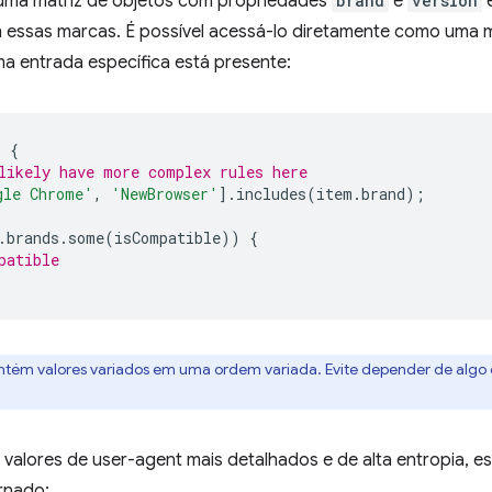
uma matriz de objetos com propriedades
brand
e
version
e
om essas marcas. É possível acessá-lo diretamente como uma
ma entrada específica está presente:
)
{
likely have more complex rules here
gle Chrome'
,
'NewBrowser'
].
includes
(
item
.
brand
);
.
brands
.
some
(
isCompatible
))
{
patible
tém valores variados em uma ordem variada. Evite depender de alg
valores de user-agent mais detalhados e de alta entropia, es
rnado: