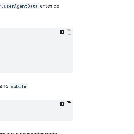
r.userAgentData
antes de
leano
mobile
: