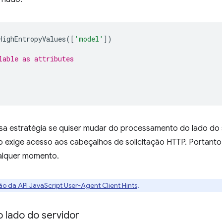
HighEntropyValues
([
'model'
])
lable as attributes
a estratégia se quiser mudar do processamento do lado do s
ão exige acesso aos cabeçalhos de solicitação HTTP. Portanto
ualquer momento.
 da API JavaScript User-Agent Client Hints
.
 lado do servidor