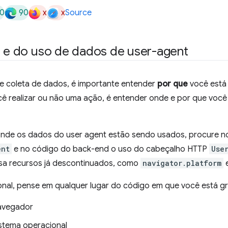
0
90
x
x
Source
a e do uso de dados de user-agent
 coleta de dados, é importante entender
por que
você está 
ê realizar ou não uma ação, é entender onde e por que voc
onde os dados do user agent estão sendo usados, procure n
ent
e no código do back-end o uso do cabeçalho HTTP
Use
usa recursos já descontinuados, como
navigator.platform
onal, pense em qualquer lugar do código em que você está 
avegador
stema operacional