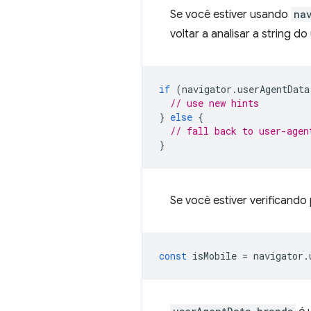
Se você estiver usando
na
voltar a analisar a string d
if
(
navigator
.
userAgentData
// use new hints
}
else
{
// fall back to user-agen
}
Se você estiver verificand
const
isMobile
=
navigator
.