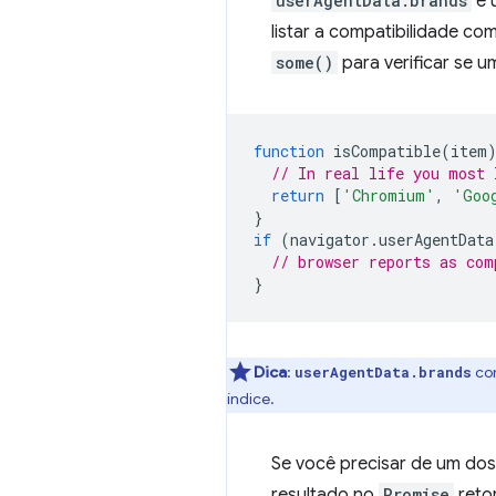
userAgentData.brands
é 
listar a compatibilidade c
some()
para verificar se u
function
isCompatible
(
item
// In real life you most 
return
[
'Chromium'
,
'Goo
}
if
(
navigator
.
userAgentData
// browser reports as com
}
Dica
:
con
userAgentData.brands
índice.
Se você precisar de um dos 
resultado no
Promise
reto