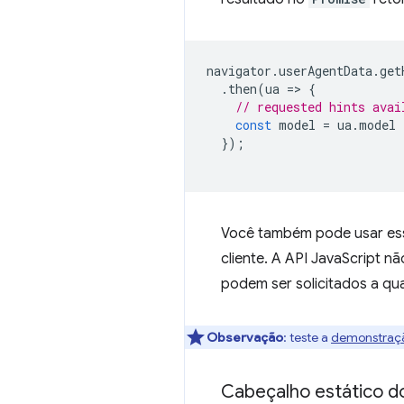
navigator
.
userAgentData
.
get
.
then
(
ua
=
>
{
// requested hints avai
const
model
=
ua
.
model
});
Você também pode usar ess
cliente. A API JavaScript n
podem ser solicitados a q
Observação
:
teste a
demonstração
Cabeçalho estático do