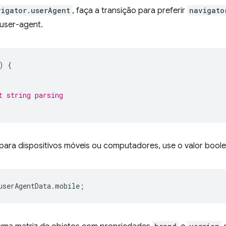
vigator.userAgent
, faça a transição para preferir
navigato
o user-agent.
)
{
t string parsing
o para dispositivos móveis ou computadores, use o valor boo
userAgentData
.
mobile
;