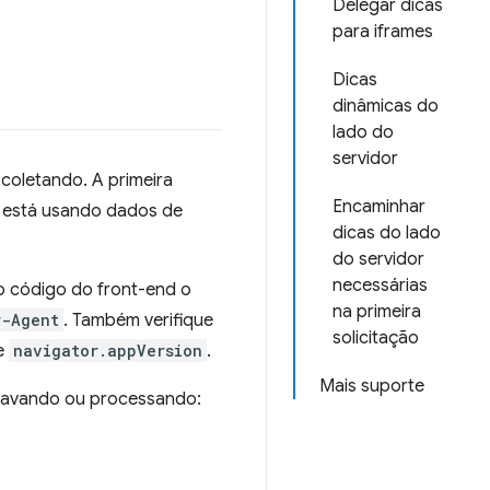
Delegar dicas
para iframes
Dicas
dinâmicas do
lado do
servidor
coletando. A primeira
Encaminhar
ê está usando dados de
dicas do lado
do servidor
necessárias
o código do front-end o
na primeira
r-Agent
. Também verifique
solicitação
e
navigator.appVersion
.
Mais suporte
gravando ou processando: