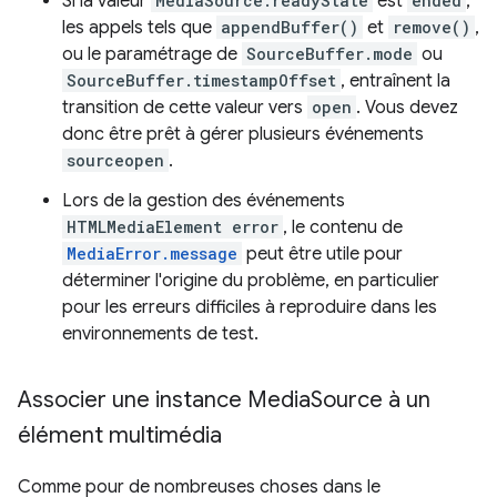
Si la valeur
MediaSource.readyState
est
ended
,
les appels tels que
appendBuffer()
et
remove()
,
ou le paramétrage de
SourceBuffer.mode
ou
SourceBuffer.timestampOffset
, entraînent la
transition de cette valeur vers
open
. Vous devez
donc être prêt à gérer plusieurs événements
sourceopen
.
Lors de la gestion des événements
HTMLMediaElement error
, le contenu de
MediaError.message
peut être utile pour
déterminer l'origine du problème, en particulier
pour les erreurs difficiles à reproduire dans les
environnements de test.
Associer une instance Media
Source à un
élément multimédia
Comme pour de nombreuses choses dans le