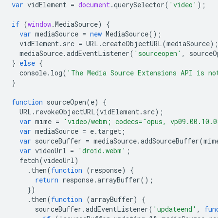
var
vidElement
=
document
.
querySelector
(
'video'
);
if
(
window
.
MediaSource
)
{
var
mediaSource
=
new
MediaSource
();
vidElement
.
src
=
URL
.
createObjectURL
(
mediaSource
)
mediaSource
.
addEventListener
(
'sourceopen'
,
sourceO
}
else
{
console
.
log
(
'The Media Source Extensions API is no
}
function
sourceOpen
(
e
)
{
URL
.
revokeObjectURL
(
vidElement
.
src
);
var
mime
=
'video/webm; codecs="opus, vp09.00.10.0
var
mediaSource
=
e
.
target
;
var
sourceBuffer
=
mediaSource
.
addSourceBuffer
(
mim
var
videoUrl
=
'droid.webm'
;
fetch
(
videoUrl
)
.
then
(
function
(
response
)
{
return
response
.
arrayBuffer
();
})
.
then
(
function
(
arrayBuffer
)
{
sourceBuffer
.
addEventListener
(
'updateend'
,
fun