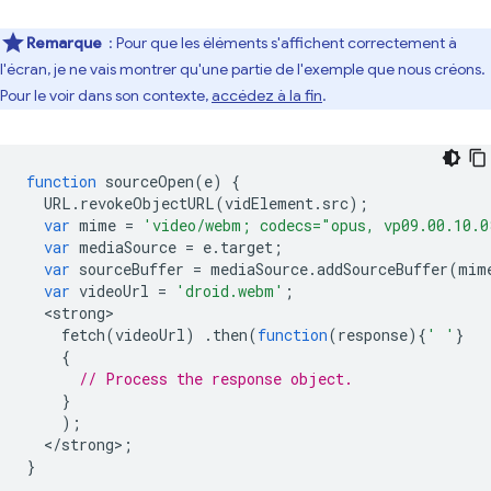
Remarque
: Pour que les éléments s'affichent correctement à
l'écran, je ne vais montrer qu'une partie de l'exemple que nous créons.
Pour le voir dans son contexte,
accédez à la fin
.
function
sourceOpen
(
e
)
{
URL
.
revokeObjectURL
(
vidElement
.
src
);
var
mime
=
'video/webm; codecs="opus, vp09.00.10.0
var
mediaSource
=
e
.
target
;
var
sourceBuffer
=
mediaSource
.
addSourceBuffer
(
mim
var
videoUrl
=
'droid.webm'
;
<
strong
fetch
(
videoUrl
)
.
then
(
function
(
response
){
' '
}
{
// Process the response object.
}
);
<
/strong>;
}