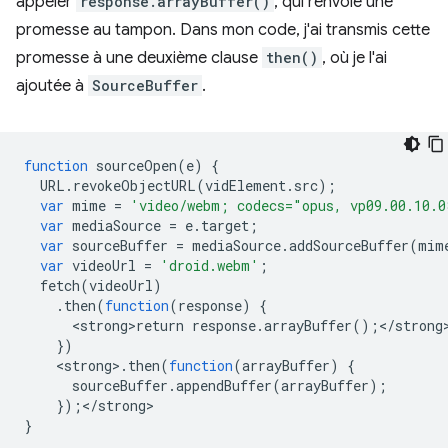
appeler
response.arrayBuffer()
, qui renvoie une
promesse au tampon. Dans mon code, j'ai transmis cette
promesse à une deuxième clause
then()
, où je l'ai
ajoutée à
SourceBuffer
.
function
sourceOpen
(
e
)
{
URL
.
revokeObjectURL
(
vidElement
.
src
);
var
mime
=
'video/webm; codecs="opus, vp09.00.10.0
var
mediaSource
=
e
.
target
;
var
sourceBuffer
=
mediaSource
.
addSourceBuffer
(
mim
var
videoUrl
=
'droid.webm'
;
fetch
(
videoUrl
)
.
then
(
function
(
response
)
{
<
strong>return
response
.
arrayBuffer
();
<
/strong
})
<
strong
>
.
then
(
function
(
arrayBuffer
)
{
sourceBuffer
.
appendBuffer
(
arrayBuffer
);
});
<
/strong
}