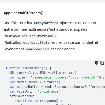
Appeler
end
Of
Stream(
)
Une fois tous les
ArrayBuffers
ajoutés et qu'aucune
autre donnée multimédia n'est attendue, appelez
MediaSource.endOfStream()
.
MediaSource.readyState
est remplacé par
ended
et
l'événement
sourceended
est déclenché.
function
sourceOpen
(
e
)
{
URL
.
revokeObjectURL
(
vidElement
.
src
);
var
mime
=
'video/webm; codecs="opus, vp09.00.10.0
var
mediaSource
=
e
.
target
;
var
sourceBuffer
=
mediaSource
.
addSourceBuffer
(
mim
var
videoUrl
=
'droid.webm'
;
fetch
(
videoUrl
)
.
then
(
function
(
response
)
{