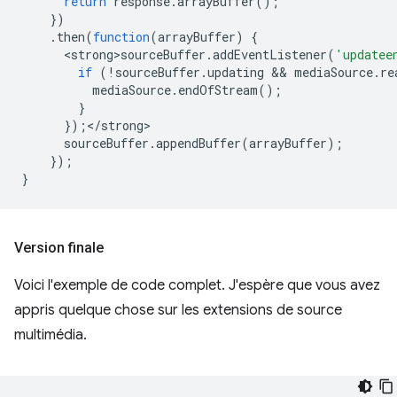
return
response
.
arrayBuffer
();
})
.
then
(
function
(
arrayBuffer
)
{
<
strong>sourceBuffer
.
addEventListener
(
'updatee
if
(
!
sourceBuffer
.
updating
 && 
mediaSource
.
re
mediaSource
.
endOfStream
();
}
});
<
/strong
sourceBuffer
.
appendBuffer
(
arrayBuffer
);
});
}
Version finale
Voici l'exemple de code complet. J'espère que vous avez
appris quelque chose sur les extensions de source
multimédia.