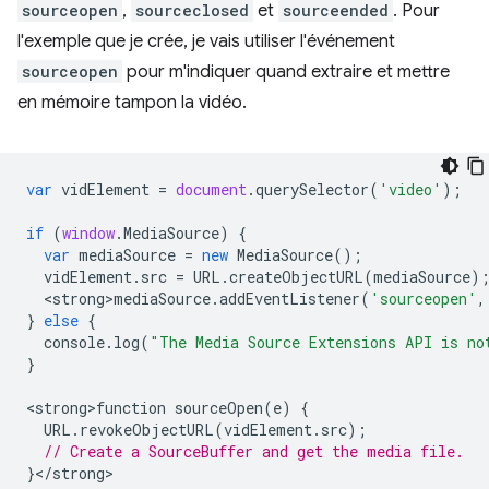
sourceopen
,
sourceclosed
et
sourceended
. Pour
l'exemple que je crée, je vais utiliser l'événement
sourceopen
pour m'indiquer quand extraire et mettre
en mémoire tampon la vidéo.
var
vidElement
=
document
.
querySelector
(
'video'
);
if
(
window
.
MediaSource
)
{
var
mediaSource
=
new
MediaSource
();
vidElement
.
src
=
URL
.
createObjectURL
(
mediaSource
)
<
strong>mediaSource
.
addEventListener
(
'sourceopen'
,
}
else
{
console
.
log
(
"The Media Source Extensions API is no
}
<
strong>function
sourceOpen
(
e
)
{
URL
.
revokeObjectURL
(
vidElement
.
src
);
// Create a SourceBuffer and get the media file.
}
<
/
strong