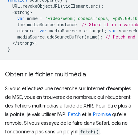
URL
.
revokeObjectURL
(
vidElement
.
src
);
<
strong
var
mime
=
'video/webm; codecs="opus, vp09.00.10
the
mediaSource
instance
.
// Store it in a varia
closure
.
var
mediaSource
=
e
.
target
;
var
sourceB
mediaSource
.
addSourceBuffer
(
mime
);
// Fetch and 
<
/strong>;
}
Obtenir le fichier multimédia
Si vous effectuez une recherche sur Internet d'exemples
de MSE, vous en trouverez de nombreux qui récupèrent
des fichiers multimédias à l'aide de XHR. Pour être plus à
la pointe, je vais utiliser l'API
Fetch
et la
Promise
qu'elle
renvoie. Si vous essayez de le faire dans Safari, cela ne
fonctionnera pas sans un polyfill
fetch()
.