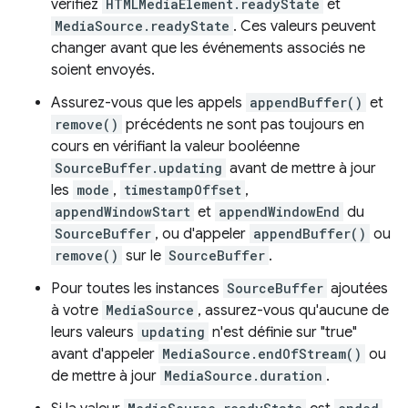
vérifiez
HTMLMediaElement.readyState
et
MediaSource.readyState
. Ces valeurs peuvent
changer avant que les événements associés ne
soient envoyés.
Assurez-vous que les appels
appendBuffer()
et
remove()
précédents ne sont pas toujours en
cours en vérifiant la valeur booléenne
SourceBuffer.updating
avant de mettre à jour
les
mode
,
timestampOffset
,
appendWindowStart
et
appendWindowEnd
du
SourceBuffer
, ou d'appeler
appendBuffer()
ou
remove()
sur le
SourceBuffer
.
Pour toutes les instances
SourceBuffer
ajoutées
à votre
MediaSource
, assurez-vous qu'aucune de
leurs valeurs
updating
n'est définie sur "true"
avant d'appeler
MediaSource.endOfStream()
ou
de mettre à jour
MediaSource.duration
.