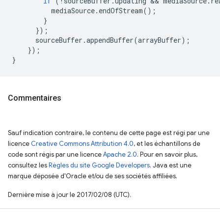
if
(
!
sourceBuffer
.
updating
 && 
mediaSource
.
re
mediaSource
.
endOfStream
();
}
});
sourceBuffer
.
appendBuffer
(
arrayBuffer
);
});
}
Commentaires
Sauf indication contraire, le contenu de cette page est régi par une
licence
Creative Commons Attribution 4.0
, et les échantillons de
code sont régis par une licence
Apache 2.0
. Pour en savoir plus,
consultez les
Règles du site Google Developers
. Java est une
marque déposée d'Oracle et/ou de ses sociétés affiliées.
Dernière mise à jour le 2017/02/08 (UTC).