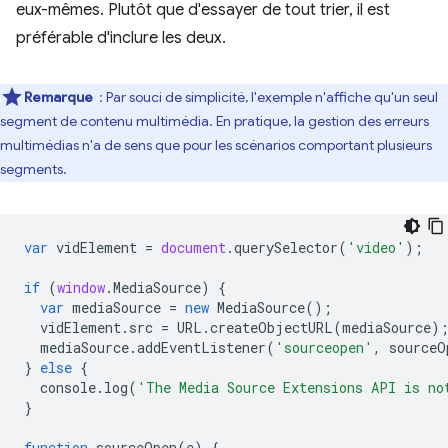
eux-mêmes. Plutôt que d'essayer de tout trier, il est
préférable d'inclure les deux.
Remarque
: Par souci de simplicité, l'exemple n'affiche qu'un seul
segment de contenu multimédia. En pratique, la gestion des erreurs
multimédias n'a de sens que pour les scénarios comportant plusieurs
segments.
var
vidElement
=
document
.
querySelector
(
'video'
);
if
(
window
.
MediaSource
)
{
var
mediaSource
=
new
MediaSource
();
vidElement
.
src
=
URL
.
createObjectURL
(
mediaSource
)
mediaSource
.
addEventListener
(
'sourceopen'
,
sourceO
}
else
{
console
.
log
(
'The Media Source Extensions API is no
}
function
sourceOpen
(
e
)
{