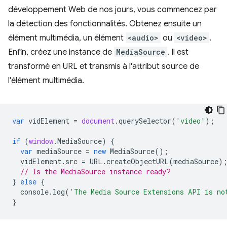
développement Web de nos jours, vous commencez par
la détection des fonctionnalités. Obtenez ensuite un
élément multimédia, un élément
<audio>
ou
<video>
.
Enfin, créez une instance de
MediaSource
. Il est
transformé en URL et transmis à l'attribut source de
l'élément multimédia.
var
vidElement
=
document
.
querySelector
(
'video'
);
if
(
window
.
MediaSource
)
{
var
mediaSource
=
new
MediaSource
();
vidElement
.
src
=
URL
.
createObjectURL
(
mediaSource
)
// Is the MediaSource instance ready?
}
else
{
console
.
log
(
'The Media Source Extensions API is no
}