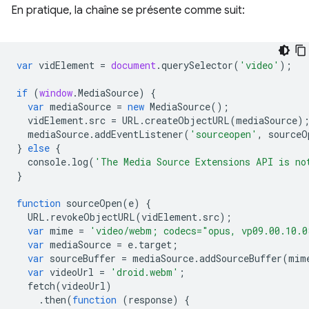
En pratique, la chaîne se présente comme suit:
var
vidElement
=
document
.
querySelector
(
'video'
);
if
(
window
.
MediaSource
)
{
var
mediaSource
=
new
MediaSource
();
vidElement
.
src
=
URL
.
createObjectURL
(
mediaSource
)
mediaSource
.
addEventListener
(
'sourceopen'
,
sourceO
}
else
{
console
.
log
(
'The Media Source Extensions API is no
}
function
sourceOpen
(
e
)
{
URL
.
revokeObjectURL
(
vidElement
.
src
);
var
mime
=
'video/webm; codecs="opus, vp09.00.10.0
var
mediaSource
=
e
.
target
;
var
sourceBuffer
=
mediaSource
.
addSourceBuffer
(
mim
var
videoUrl
=
'droid.webm'
;
fetch
(
videoUrl
)
.
then
(
function
(
response
)
{