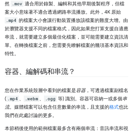
然
.mov
適合用於錄製、編輯和其他早期後製程序，但檔
案大小意味著不適合透過網路串流播放。此外，4K 原始
.mp4
的檔案大小會讓行動裝置播放該檔案的難度大增。由
於瀏覽器支援不同的檔案格式，因此如果您打算支援自適應
串流，就需要建立多個最佳化檔案，並可能需要建立資訊清
單。在轉換檔案之前，您需要先瞭解檔案的幾項基本資訊和
特性。
容器、編解碼和串流？
您在作業系統殼層中看到的檔案是
容器
，可透過檔案副檔名
(
.mp4
、
.webm
、
.ogg
等) 識別。容器可容納一或多個
串
流
。媒體檔案可以包含任意數量的串流，且支援的
格式
也比
我們在此處討論的更多。
本節稍後使用的範例檔案最多含有兩個串流：音訊串流和視