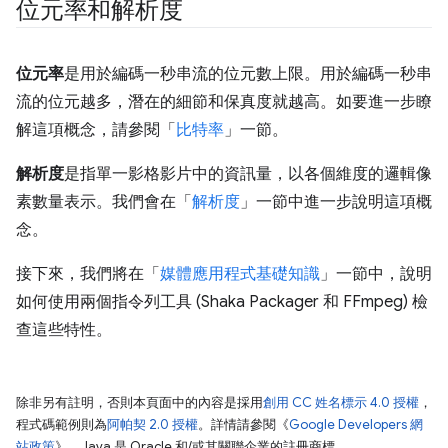
位元率和解析度
位元率
是用於編碼一秒串流的位元數上限。用於編碼一秒串
流的位元越多，潛在的細節和保真度就越高。如要進一步瞭
解這項概念，請參閱「
比特率
」一節。
解析度
是指單一影格影片中的資訊量，以各個維度的邏輯像
素數量表示。我們會在「
解析度
」一節中進一步說明這項概
念。
接下來，我們將在「
媒體應用程式基礎知識
」一節中，說明
如何使用兩個指令列工具 (Shaka Packager 和 FFmpeg) 檢
查這些特性。
除非另有註明，否則本頁面中的內容是採用
創用 CC 姓名標示 4.0 授權
，
程式碼範例則為
阿帕契 2.0 授權
。詳情請參閱《
Google Developers 網
站政策
》。Java 是 Oracle 和/或其關聯企業的註冊商標。