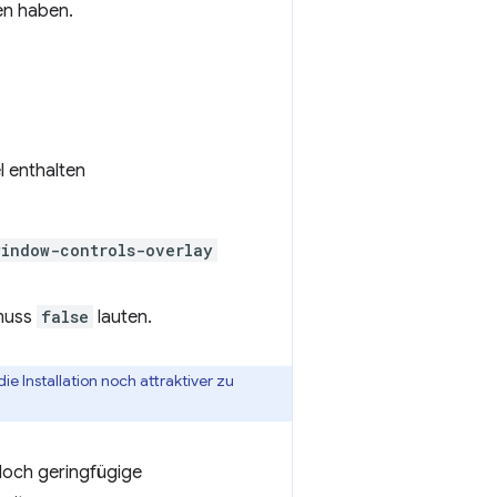
en haben.
l enthalten
window-controls-overlay
 muss
false
lauten.
ie Installation noch attraktiver zu
edoch geringfügige