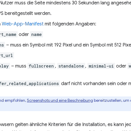
Nutzer muss die Seite mindestens 30 Sekunden lang angeseh
S bereitgestellt werden.
n
Web-App-Manifest
mit folgenden Angaben:
rt_name
oder
name
ns
– muss ein Symbol mit 192 Pixel und ein Symbol mit 512 Pixe
rt_url
play
– muss
fullscreen
,
standalone
,
minimal-ui
oder
fer_related_applications
darf nicht vorhanden sein oder
end empfohlen,
Screenshots und eine Beschreibung
bereitzustellen, um d
wsern gelten ähnliche Kriterien für die Installation, es kann j