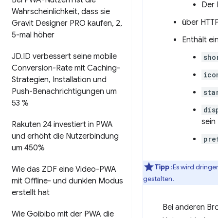
Bei PWA-Nutzern ist die
Der 
Wahrscheinlichkeit
,
dass sie
über HTTP
Gravit Designer PRO kaufen
,
2
,
5-mal höher
Enthält ei
JD
.
ID verbessert seine mobile
sho
Conversion-Rate mit Caching-
ico
Strategien
,
Installation und
Push-Benachrichtigungen um
sta
53 %
dis
sein
Rakuten 24 investiert in PWA
und erhöht die Nutzerbindung
pre
um 450%
Tipp
:Es wird dring
Wie das ZDF eine Video-PWA
gestalten.
mit Offline- und dunklen Modus
erstellt hat
Bei anderen Bro
Wie Goibibo mit der PWA die