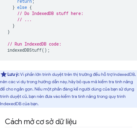
return
;
}
else
{
// Do IndexedDB stuff here:
// ...
}
}
// Run IndexedDB code:
indexedDBStuff
();
Lưu ý:
Vì phần lớn trình duyệt trên thị trường đều hỗ trợ IndexedDB,
nên các ví dụ trong hướng dẫn này, hãy bỏ qua mã kiểm tra tính năng
để cho ngắn gọn. Nếu một phần đáng kể người dùng của bạn sử dụng
trình duyệt cũ, bạn nên đưa vào kiểm tra tính năng trong quy trình
IndexedDB của bạn.
Cách mở cơ sở dữ liệu