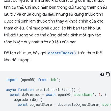
xuất dữ liệu từ tham chiếu kho đối tượng của một thuộc
tính cụ thể. Chỉ mục nằm bên trong đối tượng tham chiếu
lưu trữ và chứa cùng dữ liệu, nhưng sử dụng thuộc tính
được chỉ định làm thuộc tính thay vì khoá chính của kho
tham chiếu. Chỉ mục phải được lập khi bạn tạo kho lưu
trữ đối tượng và có thể dùng để xác định một quy tắc
ràng buộc duy nhất trên dữ liệu của bạn.
Để tạo chỉ mục, hãy gọi
createIndex()
trên thực thể
kho đối tượng:
import
{
openDB
}
from
'idb'
;
async
function
createIndexInStore
()
{
const
dbPromise
=
await
openDB
(
'storeName'
,
1
,
{
upgrade
(
db
)
{
const
objectStore
=
db
.
createObjectStore
(
'stor