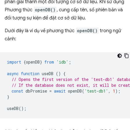
phân giải thành một đối tượng cơ sở dữ liệu. Khi sử dụng
Phương thức
openDB()
, cung cấp tên, số phiên bản và
đối tượng sự kiện để đặt cơ sở dữ liệu.
Dưới đây là ví dụ về phương thức
openDB()
trong ngữ
cảnh:
import
{
openDB
}
from
'idb'
;
async
function
useDB
()
{
// Opens the first version of the 'test-db1' datab
// If the database does not exist, it will be creat
const
dbPromise
=
await
openDB
(
'test-db1'
,
1
);
}
useDB
();