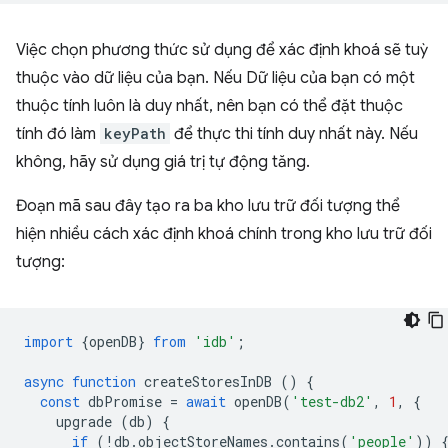
Việc chọn phương thức sử dụng để xác định khoá sẽ tuỳ
thuộc vào dữ liệu của bạn. Nếu Dữ liệu của bạn có một
thuộc tính luôn là duy nhất, nên bạn có thể đặt thuộc
tính đó làm
keyPath
để thực thi tính duy nhất này. Nếu
không, hãy sử dụng giá trị tự động tăng.
Đoạn mã sau đây tạo ra ba kho lưu trữ đối tượng thể
hiện nhiều cách xác định khoá chính trong kho lưu trữ đối
tượng:
import
{
openDB
}
from
'idb'
;
async
function
createStoresInDB
()
{
const
dbPromise
=
await
openDB
(
'test-db2'
,
1
,
{
upgrade
(
db
)
{
if
(
!
db
.
objectStoreNames
.
contains
(
'people'
))