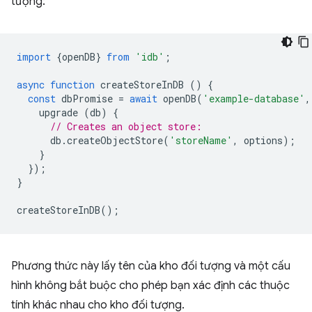
tượng:
import
{
openDB
}
from
'idb'
;
async
function
createStoreInDB
()
{
const
dbPromise
=
await
openDB
(
'example-database'
,
upgrade
(
db
)
{
// Creates an object store:
db
.
createObjectStore
(
'storeName'
,
options
);
}
});
}
createStoreInDB
();
Phương thức này lấy tên của kho đối tượng và một cấu
hình không bắt buộc cho phép bạn xác định các thuộc
tính khác nhau cho kho đối tượng.