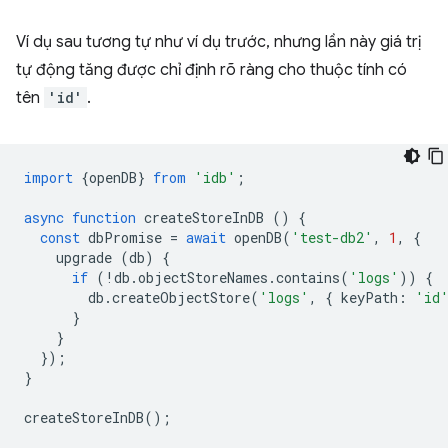
Ví dụ sau tương tự như ví dụ trước, nhưng lần này giá trị
tự động tăng được chỉ định rõ ràng cho thuộc tính có
tên
'id'
.
import
{
openDB
}
from
'idb'
;
async
function
createStoreInDB
()
{
const
dbPromise
=
await
openDB
(
'test-db2'
,
1
,
{
upgrade
(
db
)
{
if
(
!
db
.
objectStoreNames
.
contains
(
'logs'
))
{
db
.
createObjectStore
(
'logs'
,
{
keyPath
:
'id
}
}
});
}
createStoreInDB
();