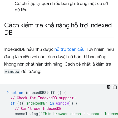
Cơ chế lặp lại qua nhiều bản ghi trong một cơ sở
dữ liệu.
Cách kiểm tra khả năng hỗ trợ Indexed
DB
IndexedDB hầu như được
hỗ trợ toàn cầu
. Tuy nhiên, nếu
đang làm việc với các trình duyệt cũ hơn thì bạn cũng
không nên phát hiện tính năng. Cách dễ nhất là kiểm tra
window
đối tượng:
function
indexedDBStuff
()
{
// Check for IndexedDB support:
if
(
!
(
'indexedDB'
in
window
))
{
// Can't use IndexedDB
console
.
log
(
"This browser doesn't support Indexe