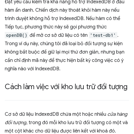
Đặt yêu cầu kiểm tra khả năng hỗ trợ IndexedDB ở đầu
hàm ẩn danh. Chiến dịch này thoát khỏi hàm này nếu
trình duyệt không hỗ trợ IndexedDB. Nếu hàm có thể
Tiếp tục, phương thức này sẽ gọi phương thức
openDB()
để mở cơ sở dữ liệu có tên
'test-db1'
.
Trong ví dụ này, chúng tôi đã loại bỏ đối tượng sự kiện
không bắt buộc để giữ lại mọi thứ đơn giản, nhưng bạn
cần chỉ định mã này để thực hiện bất kỳ công việc có ý
nghĩa nào với IndexedDB.
Cách làm việc với kho lưu trữ đối tượng
Cơ sở dữ liệu IndexedDB chứa một hoặc nhiều
cửa hàng
đối tượng
, trong đó mỗi kho lưu trữ đối tượng có một và
một cột khác cho dữ liệu được liên kết với khoá đó.