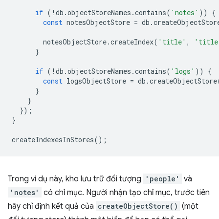
if
(
!
db
.
objectStoreNames
.
contains
(
'notes'
))
{
const
notesObjectStore
=
db
.
createObjectStor
notesObjectStore
.
createIndex
(
'title'
,
'title
}
if
(
!
db
.
objectStoreNames
.
contains
(
'logs'
))
{
const
logsObjectStore
=
db
.
createObjectStore
}
}
});
}
createIndexesInStores
();
Trong ví dụ này, kho lưu trữ đối tượng
'people'
và
'notes'
có chỉ mục. Người nhận tạo chỉ mục, trước tiên
hãy chỉ định kết quả của
createObjectStore()
(một