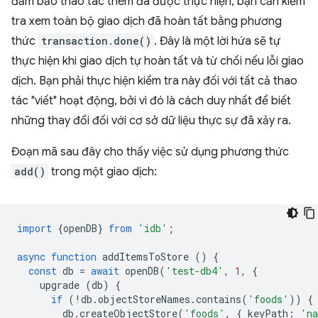
đảm bảo thao tác thêm đã được thực hiện, bạn cần kiểm
tra xem toàn bộ giao dịch đã hoàn tất bằng phương
thức
transaction.done()
. Đây là một lời hứa sẽ tự
thực hiện khi giao dịch tự hoàn tất và từ chối nếu lỗi giao
dịch. Bạn phải thực hiện kiểm tra này đối với tất cả thao
tác "viết" hoạt động, bởi vì đó là cách duy nhất để biết
những thay đổi đối với cơ sở dữ liệu thực sự đã xảy ra.
Đoạn mã sau đây cho thấy việc sử dụng phương thức
add()
trong một giao dịch:
import
{
openDB
}
from
'idb'
;
async
function
addItemsToStore
()
{
const
db
=
await
openDB
(
'test-db4'
,
1
,
{
upgrade
(
db
)
{
if
(
!
db
.
objectStoreNames
.
contains
(
'foods'
))
{
db
.
createObjectStore
(
'foods'
,
{
keyPath
:
'n