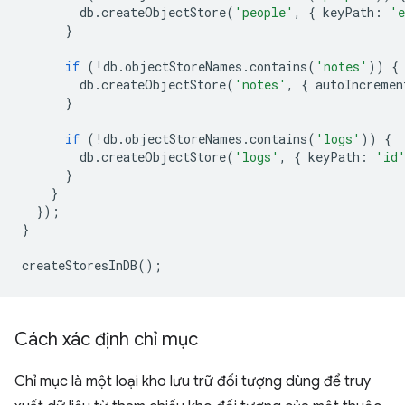
db
.
createObjectStore
(
'people'
,
{
keyPath
:
'e
}
if
(
!
db
.
objectStoreNames
.
contains
(
'notes'
))
{
db
.
createObjectStore
(
'notes'
,
{
autoIncremen
}
if
(
!
db
.
objectStoreNames
.
contains
(
'logs'
))
{
db
.
createObjectStore
(
'logs'
,
{
keyPath
:
'id
}
}
});
}
createStoresInDB
();
Cách xác định chỉ mục
Chỉ mục là một loại kho lưu trữ đối tượng dùng để truy