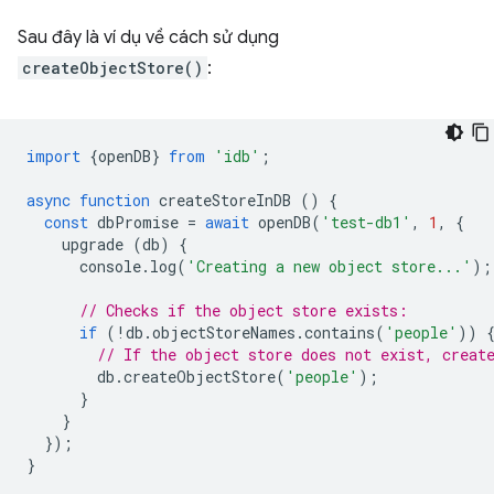
Sau đây là ví dụ về cách sử dụng
createObjectStore()
:
import
{
openDB
}
from
'idb'
;
async
function
createStoreInDB
()
{
const
dbPromise
=
await
openDB
(
'test-db1'
,
1
,
{
upgrade
(
db
)
{
console
.
log
(
'Creating a new object store...'
);
// Checks if the object store exists:
if
(
!
db
.
objectStoreNames
.
contains
(
'people'
))
// If the object store does not exist, creat
db
.
createObjectStore
(
'people'
);
}
}
});
}