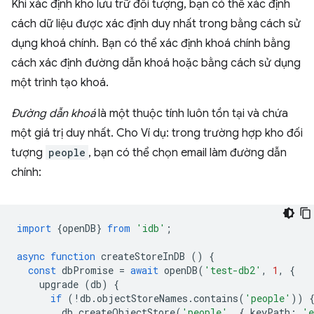
Khi xác định kho lưu trữ đối tượng, bạn có thể xác định
cách dữ liệu được xác định duy nhất trong bằng cách sử
dụng khoá chính. Bạn có thể xác định khoá chính bằng
cách xác định đường dẫn khoá hoặc bằng cách sử dụng
một trình tạo khoá.
Đường dẫn khoá
là một thuộc tính luôn tồn tại và chứa
một giá trị duy nhất. Cho Ví dụ: trong trường hợp kho đối
tượng
people
, bạn có thể chọn email làm đường dẫn
chính:
import
{
openDB
}
from
'idb'
;
async
function
createStoreInDB
()
{
const
dbPromise
=
await
openDB
(
'test-db2'
,
1
,
{
upgrade
(
db
)
{
if
(
!
db
.
objectStoreNames
.
contains
(
'people'
))
db
.
createObjectStore
(
'people'
,
{
keyPath
:
'e