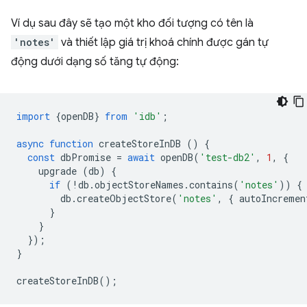
Ví dụ sau đây sẽ tạo một kho đối tượng có tên là
'notes'
và thiết lập giá trị khoá chính được gán tự
động dưới dạng số tăng tự động:
import
{
openDB
}
from
'idb'
;
async
function
createStoreInDB
()
{
const
dbPromise
=
await
openDB
(
'test-db2'
,
1
,
{
upgrade
(
db
)
{
if
(
!
db
.
objectStoreNames
.
contains
(
'notes'
))
{
db
.
createObjectStore
(
'notes'
,
{
autoIncremen
}
}
});
}
createStoreInDB
();