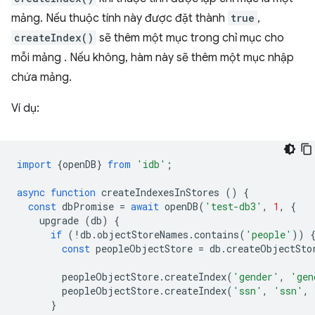
mảng. Nếu thuộc tính này được đặt thành
true
,
createIndex()
sẽ thêm một mục trong chỉ mục cho
mỗi mảng . Nếu không, hàm này sẽ thêm một mục nhập
chứa mảng.
Ví dụ:
import
{
openDB
}
from
'idb'
;
async
function
createIndexesInStores
()
{
const
dbPromise
=
await
openDB
(
'test-db3'
,
1
,
{
upgrade
(
db
)
{
if
(
!
db
.
objectStoreNames
.
contains
(
'people'
))
const
peopleObjectStore
=
db
.
createObjectSto
peopleObjectStore
.
createIndex
(
'gender'
,
'gen
peopleObjectStore
.
createIndex
(
'ssn'
,
'ssn'
,
}