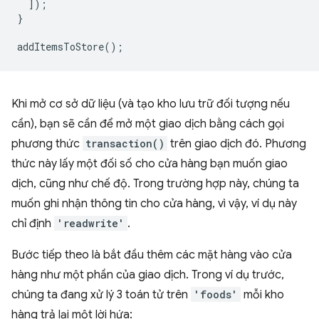
]);
}
addItemsToStore
();
Khi mở cơ sở dữ liệu (và tạo kho lưu trữ đối tượng nếu
cần), bạn sẽ cần để mở một giao dịch bằng cách gọi
phương thức
transaction()
trên giao dịch đó. Phương
thức này lấy một đối số cho cửa hàng bạn muốn giao
dịch, cũng như chế độ. Trong trường hợp này, chúng ta
muốn ghi nhận thông tin cho cửa hàng, vì vậy, ví dụ này
chỉ định
'readwrite'
.
Bước tiếp theo là bắt đầu thêm các mặt hàng vào cửa
hàng như một phần của giao dịch. Trong ví dụ trước,
chúng ta đang xử lý 3 toán tử trên
'foods'
mỗi kho
hàng trả lại một lời hứa: