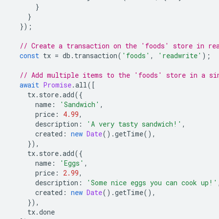
}
}
});
// Create a transaction on the 'foods' store in re
const
tx
=
db
.
transaction
(
'foods'
,
'readwrite'
);
// Add multiple items to the 'foods' store in a si
await
Promise
.
all
([
tx
.
store
.
add
({
name
:
'Sandwich'
,
price
:
4.99
,
description
:
'A very tasty sandwich!'
,
created
:
new
Date
().
getTime
(),
}),
tx
.
store
.
add
({
name
:
'Eggs'
,
price
:
2.99
,
description
:
'Some nice eggs you can cook up!'
created
:
new
Date
().
getTime
(),
}),
tx
.
done