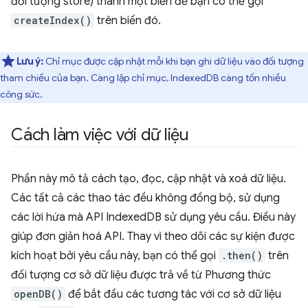
đối tượng store) thành một biến để bạn có thể gọi
createIndex()
trên biến đó.
Lưu ý:
Chỉ mục được cập nhật mỗi khi bạn ghi dữ liệu vào đối tượng
tham chiếu của bạn. Càng lập chỉ mục, IndexedDB càng tốn nhiều
công sức.
Cách làm việc với dữ liệu
Phần này mô tả cách tạo, đọc, cập nhật và xoá dữ liệu.
Các tất cả các thao tác đều không đồng bộ, sử dụng
các lời hứa mà API IndexedDB sử dụng yêu cầu. Điều này
giúp đơn giản hoá API. Thay vì theo dõi các sự kiện được
kích hoạt bởi yêu cầu này, bạn có thể gọi
.then()
trên
đối tượng cơ sở dữ liệu được trả về từ Phương thức
openDB()
để bắt đầu các tương tác với cơ sở dữ liệu