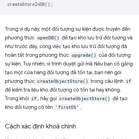
createStoreInDB
();
Trong ví dụ này, một đối tượng sự kiện được truyền đến
phương thức
openDB()
để tạo kho lưu trữ đối tượng và
như trước đây, công việc tạo kho lưu trữ đối tượng đã
hoàn tất trong phương thức
upgrade()
của đối tượng
sự kiện. Tuy nhiên, vì trình duyệt gửi mã Nếu bạn cố gắng
tạo một cửa hàng đối tượng đã tồn tại, bạn nên gói
phương thức
createObjectStore()
trong câu lệnh
if
để kiểm tra liệu kho đối tượng có tồn tại hay không.
Trong khối
if
, hãy gọi
createObjectStore()
để tạo
kho đối tượng có tên
'firstOS'
.
Cách xác định khoá chính