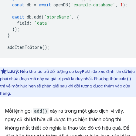
const
db
=
await
openDB
(
'example-database'
,
1
);
await
db
.
add
(
'storeName'
,
{
field
:
'data'
});
}
addItemToStore
();
Lưu ý:
Nếu kho lưu trữ đối tượng có
đã xác định, thì dữ liệu
keyPath
phải chứa đoạn mã này và giá trị phải là duy nhất. Phương thức
add()
trả về một hứa hẹn sẽ phân giải sau khi đối tượng được thêm vào cửa
hàng.
Mỗi lệnh gọi
add()
xảy ra trong một giao dịch, vì vậy,
ngay cả khi lời hứa đã được thực hiện thành công thì
không nhất thiết có nghĩa là thao tác đó có hiệu quả. Để