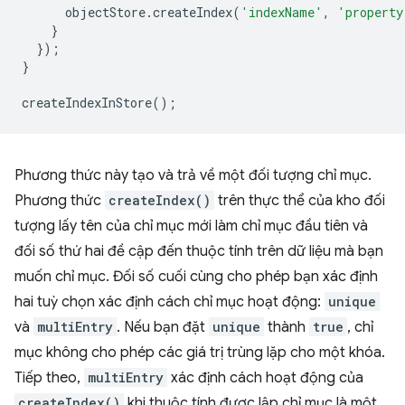
objectStore
.
createIndex
(
'indexName'
,
'property
}
});
}
createIndexInStore
();
Phương thức này tạo và trả về một đối tượng chỉ mục.
Phương thức
createIndex()
trên thực thể của kho đối
tượng lấy tên của chỉ mục mới làm chỉ mục đầu tiên và
đối số thứ hai đề cập đến thuộc tính trên dữ liệu mà bạn
muốn chỉ mục. Đối số cuối cùng cho phép bạn xác định
hai tuỳ chọn xác định cách chỉ mục hoạt động:
unique
và
multiEntry
. Nếu bạn đặt
unique
thành
true
, chỉ
mục không cho phép các giá trị trùng lặp cho một khóa.
Tiếp theo,
multiEntry
xác định cách hoạt động của
createIndex()
khi thuộc tính được lập chỉ mục là một