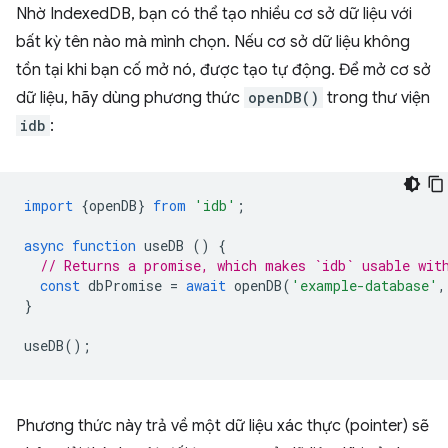
Nhờ IndexedDB, bạn có thể tạo nhiều cơ sở dữ liệu với
bất kỳ tên nào mà mình chọn. Nếu cơ sở dữ liệu không
tồn tại khi bạn cố mở nó, được tạo tự động. Để mở cơ sở
dữ liệu, hãy dùng phương thức
openDB()
trong thư viện
idb
:
import
{
openDB
}
from
'idb'
;
async
function
useDB
()
{
// Returns a promise, which makes `idb` usable wit
const
dbPromise
=
await
openDB
(
'example-database'
,
}
useDB
();
Phương thức này trả về một dữ liệu xác thực (pointer) sẽ