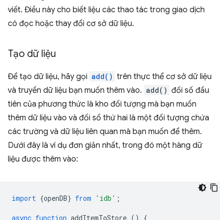
viết. Điều này cho biết liệu các thao tác trong giao dịch
có đọc hoặc thay đổi cơ sở dữ liệu.
Tạo dữ liệu
Để tạo dữ liệu, hãy gọi
add()
trên thực thể cơ sở dữ liệu
và truyền dữ liệu bạn muốn thêm vào.
add()
đối số đầu
tiên của phương thức là kho đối tượng mà bạn muốn
thêm dữ liệu vào và đối số thứ hai là một đối tượng chứa
các trường và dữ liệu liên quan mà bạn muốn để thêm.
Dưới đây là ví dụ đơn giản nhất, trong đó một hàng dữ
liệu được thêm vào:
import
{
openDB
}
from
'idb'
;
async
function
addItemToStore
()
{