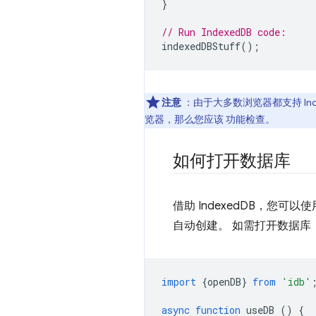
}
// Run IndexedDB code:
indexedDBStuff
();
注意
：由于大多数浏览器都支持 I
览器，那么您应该 功能检查。
如何打开数据库
借助 IndexedDB，您
自动创建。 如需打开数据库
import
{
openDB
}
from
'idb'
async
function
useDB
()
{