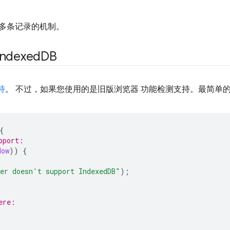
多条记录的机制。
dexed
DB
持
。 不过，如果您使用的是旧版浏览器 功能检测支持。最简单
{
pport:
dow
))
{
er doesn't support IndexedDB"
);
ere: