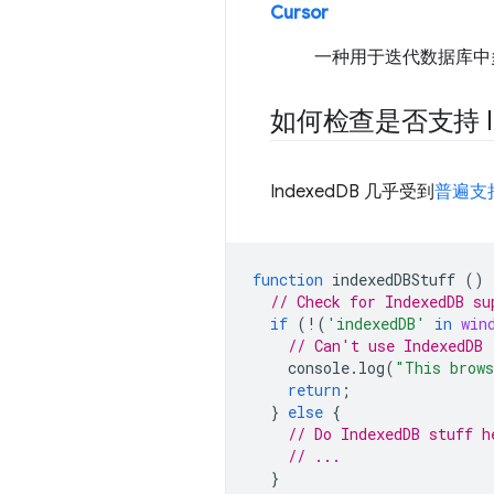
Cursor
一种用于迭代数据库中
如何检查是否支持 In
IndexedDB 几乎受到
普遍支
function
indexedDBStuff
()
// Check for IndexedDB su
if
(
!
(
'indexedDB'
in
win
// Can't use IndexedDB
console
.
log
(
"This brows
return
;
}
else
{
// Do IndexedDB stuff h
// ...
}