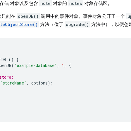
存储 对象以及包含
note
对象的
notes
对象存储区。
您只能在
openDB()
调用中的事件对象。事件对象公开了一个
u
teObjectStore()
方法（位于
upgrade()
方法中），以便创
;
nDB
()
{
penDB
(
'example-database'
,
1
,
{
store:
'storeName'
,
options
);