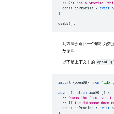
// Returns a promise, whi
const
dbPromise
=
await
o
}
useDB
();
此方法会返回一个解析为数据库
数据库
以下是上下文中的
openDB(
import
{
openDB
}
from
'idb'
async
function
useDB
()
{
// Opens the first versio
// If the database does n
const
dbPromise
=
await
o
}