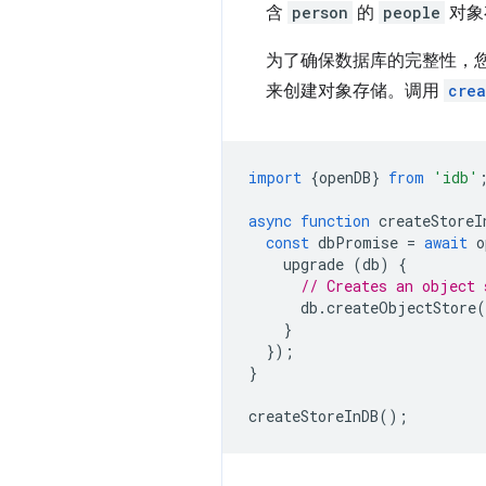
含
person
的
people
对象
为了确保数据库的完整性，
来创建对象存储。调用
crea
import
{
openDB
}
from
'idb'
async
function
createStoreI
const
dbPromise
=
await
o
upgrade
(
db
)
{
// Creates an object 
db
.
createObjectStore
(
}
});
}
createStoreInDB
();