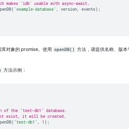
ch makes `idb` usable with async-await.
penDB
(
'example-database'
,
version
,
events
);
对象的 promise。使用
openDB()
方法，请提供名称、版本
)
方法示例：
;
n of the 'test-db1' database.
ot exist, it will be created.
penDB
(
'test-db1'
,
1
);