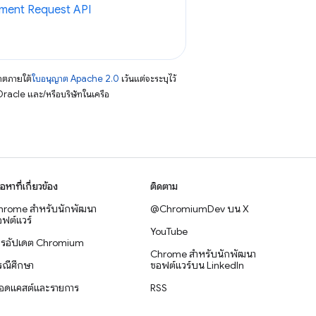
yment Request API
าตภายใต้
ใบอนุญาต Apache 2.0
เว้นแต่จะระบุไว้
racle และ/หรือบริษัทในเครือ
ื้อหาที่เกี่ยวข้อง
ติดตาม
hrome สำหรับนักพัฒนา
@ChromiumDev บน X
ฟต์แวร์
YouTube
ารอัปเดต Chromium
Chrome สำหรับนักพัฒนา
รณีศึกษา
ซอฟต์แวร์บน LinkedIn
อดแคสต์และรายการ
RSS