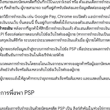
ถึงหมายเลขบัตรเครดิตที่บันทึกไว้ในเบราว์เซอร์ หรือ ตัวแฮนเดิลการชำ
ๆ ที่คล้ายกัน ผู้ขายสามารถ ขอที่อยู่สำหรับจัดส่งและข้อมูลติดต่อของลูกค้า
ลือกวิธีการชำระเงิน เช่น Google Pay, Chrome จะเปิดตัว แอปการชำ
งินบนเว็บ ขั้นตอนนี้ ขึ้นอยู่กับการติดตั้งใช้งานของตัวแฮนเดิลการชำร
ชำระเงิน
หลังจากที่ลูกค้าให้สิทธิ์การชำระเงินแล้ว ตัวแฮนเดิลการชำระ
I ซึ่งจะส่งต่อการตอบกลับไปยังเว็บไซต์ของผู้ขาย (หากการชำระเงินเป็น
อสกุลเงินดิจิทัล ระบบจะประมวลผลการชำระเงินแล้วเมื่อ ผู้ขายได้รับการ
ผู้ขายจะส่งข้อมูลเข้าสู่ระบบการชำระเงินไปยัง PSP เพื่อประมวลผลการชำ
้องยืนยันการชำระเงินในฝั่งเซิร์ฟเวอร์ด้วย
วลผลการชำระเงินโดยขอโอนเงินจากธนาคารของลูกค้าหรือผู้ออกบัตรเคร
ลัพธ์ว่าสำเร็จหรือล้มเหลวกลับไปยังเว็บไซต์ของผู้ขาย
ผู้ขายจะแจ้งให้ลูกค้าทราบว่าธุรกรรมสำเร็จหรือล้มเหลว และแสดงขั้นตอนถัด
: การพึ่งพา PSP
และต้องการรับชำระเงินด้วยบัตรเครดิต PSP เป็น ลิงก์สำคัญในห่วงโซ่การ