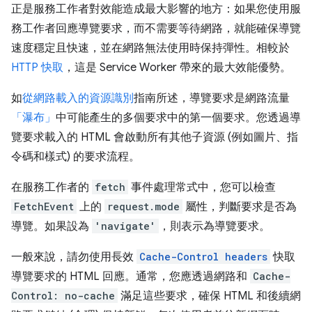
正是服務工作者對效能造成最大影響的地方：如果您使用服
務工作者回應導覽要求，而不需要等待網路，就能確保導覽
速度穩定且快速，並在網路無法使用時保持彈性。相較於
HTTP 快取
，這是 Service Worker 帶來的最大效能優勢。
如
從網路載入的資源識別
指南所述，導覽要求是網路流量
「瀑布」
中可能產生的多個要求中的第一個要求。您透過導
覽要求載入的 HTML 會啟動所有其他子資源 (例如圖片、指
令碼和樣式) 的要求流程。
在服務工作者的
fetch
事件處理常式中，您可以檢查
FetchEvent
上的
request.mode
屬性，判斷要求是否為
導覽。如果設為
'navigate'
，則表示為導覽要求。
一般來說，請勿使用長效
Cache-Control headers
快取
導覽要求的 HTML 回應。通常，您應透過網路和
Cache-
Control: no-cache
滿足這些要求，確保 HTML 和後續網