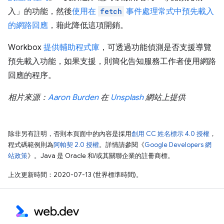
入」
的功能，然後
使用在
fetch
事件處理常式中預先載入
的網路回應
，藉此降低這項開銷。
Workbox
提供輔助程式庫
，可透過功能偵測是否支援導覽
預先載入功能，如果支援，則簡化告知服務工作者使用網路
回應的程序。
相片來源：
Aaron Burden
在
Unsplash
網站上提供
除非另有註明，否則本頁面中的內容是採用
創用 CC 姓名標示 4.0 授權
，
程式碼範例則為
阿帕契 2.0 授權
。詳情請參閱《
Google Developers 網
站政策
》。Java 是 Oracle 和/或其關聯企業的註冊商標。
上次更新時間：2020-07-13 (世界標準時間)。