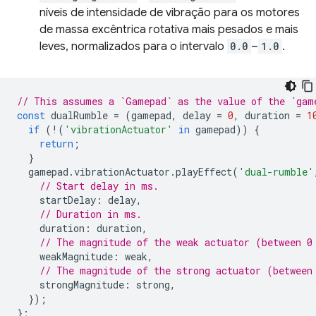
níveis de intensidade de vibração para os motores
de massa excêntrica rotativa mais pesados e mais
leves, normalizados para o intervalo
0.0
–
1.0
.
// This assumes a `Gamepad` as the value of the `gam
const
dualRumble
=
(
gamepad
,
delay
=
0
,
duration
=
1
if
(
!
(
'vibrationActuator'
in
gamepad
))
{
return
;
}
gamepad
.
vibrationActuator
.
playEffect
(
'dual-rumble'
// Start delay in ms.
startDelay
:
delay
,
// Duration in ms.
duration
:
duration
,
// The magnitude of the weak actuator (between 0
weakMagnitude
:
weak
,
// The magnitude of the strong actuator (between
strongMagnitude
:
strong
,
});
};