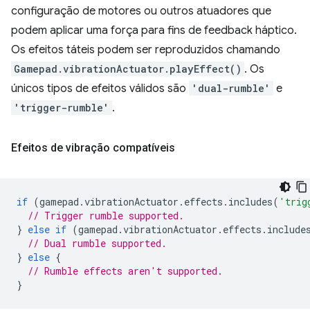
configuração de motores ou outros atuadores que
podem aplicar uma força para fins de feedback háptico.
Os efeitos táteis podem ser reproduzidos chamando
Gamepad.vibrationActuator.playEffect()
. Os
únicos tipos de efeitos válidos são
'dual-rumble'
e
'trigger-rumble'
.
Efeitos de vibração compatíveis
if
(
gamepad
.
vibrationActuator
.
effects
.
includes
(
'trig
// Trigger rumble supported.
}
else
if
(
gamepad
.
vibrationActuator
.
effects
.
include
// Dual rumble supported.
}
else
{
// Rumble effects aren't supported.
}