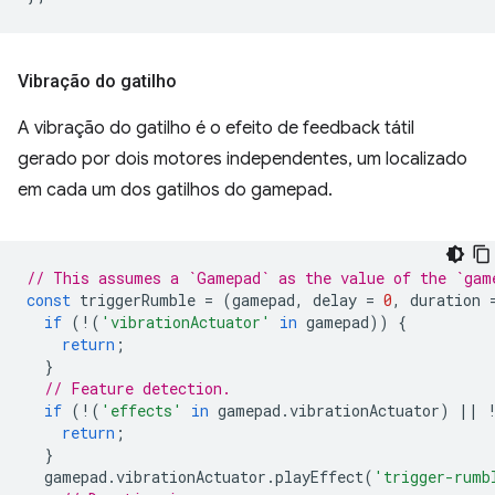
Vibração do gatilho
A vibração do gatilho é o efeito de feedback tátil
gerado por dois motores independentes, um localizado
em cada um dos gatilhos do gamepad.
// This assumes a `Gamepad` as the value of the `gam
const
triggerRumble
=
(
gamepad
,
delay
=
0
,
duration
if
(
!
(
'vibrationActuator'
in
gamepad
))
{
return
;
}
// Feature detection.
if
(
!
(
'effects'
in
gamepad
.
vibrationActuator
)
||
return
;
}
gamepad
.
vibrationActuator
.
playEffect
(
'trigger-rumb