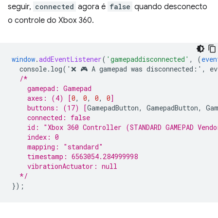
seguir,
connected
agora é
false
quando desconecto
o controle do Xbox 360.
window
.
addEventListener
(
'gamepaddisconnected'
,
(
even
console.log('❌
🎮
A
gamepad
was
disconnected
:
'
,
ev
/*
    gamepad: Gamepad
    axes: (4) 
[
0
,
0
,
0
,
0
]
    buttons: (17) 
[
GamepadButton
,
GamepadButton
,
Gam
    connected: false
    id: "Xbox 360 Controller (STANDARD GAMEPAD Vendo
    index: 0
    mapping: "standard"
    timestamp: 6563054.284999998
    vibrationActuator: null
  */
}
);