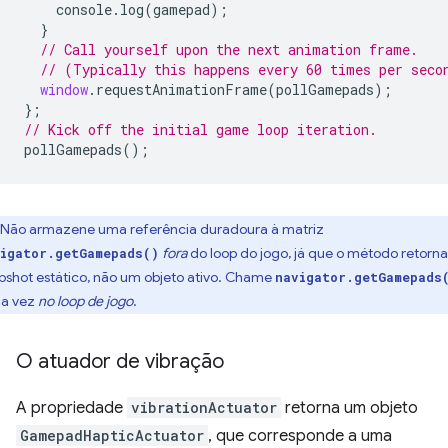
console
.
log
(
gamepad
);
}
// Call yourself upon the next animation frame.
// (Typically this happens every 60 times per seco
window
.
requestAnimationFrame
(
pollGamepads
);
};
// Kick off the initial game loop iteration.
pollGamepads
();
Não armazene uma referência duradoura à matriz
fora
do loop do jogo, já que o método retorn
igator.getGamepads()
pshot estático, não um objeto ativo. Chame
navigator.getGamepads
a vez
no loop de jogo
.
O atuador de vibração
A propriedade
vibrationActuator
retorna um objeto
GamepadHapticActuator
, que corresponde a uma