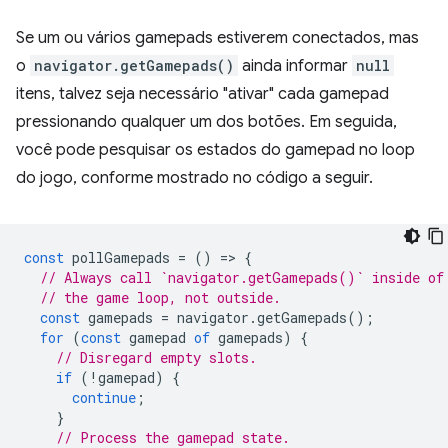
Se um ou vários gamepads estiverem conectados, mas
o
navigator.getGamepads()
ainda informar
null
itens, talvez seja necessário "ativar" cada gamepad
pressionando qualquer um dos botões. Em seguida,
você pode pesquisar os estados do gamepad no loop
do jogo, conforme mostrado no código a seguir.
const
pollGamepads
=
()
=
>
{
// Always call `navigator.getGamepads()` inside of
// the game loop, not outside.
const
gamepads
=
navigator
.
getGamepads
();
for
(
const
gamepad
of
gamepads
)
{
// Disregard empty slots.
if
(
!
gamepad
)
{
continue
;
}
// Process the gamepad state.