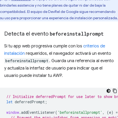
brindarles asistencia y no tiene planes de quitar ni dar de baja la
compatibilidad. El equipo de DevRel de Google sigue recomendando
su uso para proporcionar una experiencia de instalación personalizada.
Detecta el evento
beforeinstallprompt
Si tu app web progresiva cumple con los
criterios de
instalación
requeridos, el navegador activará un evento
beforeinstallprompt
. Guarda una referencia al evento
y actualiza la interfaz de usuario para indicar que el
usuario puede instalar tu AWP.
// Initialize deferredPrompt for use later to show b
let
deferredPrompt
;
window
.
addEventListener
(
'beforeinstallprompt'
,
(
e
)
=
// Prevent the mini-infobar from appearing on mobi