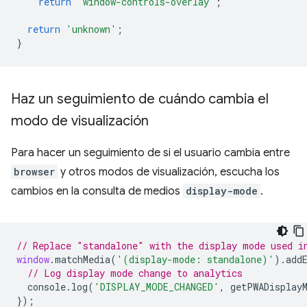
return
'window-controls-overlay'
;
return
'unknown'
;
}
Haz un seguimiento de cuándo cambia el
modo de visualización
Para hacer un seguimiento de si el usuario cambia entre
browser
y otros modos de visualización, escucha los
cambios en la consulta de medios
display-mode
.
// Replace "standalone" with the display mode used i
window
.
matchMedia
(
'(display-mode: standalone)'
).
add
// Log display mode change to analytics
console
.
log
(
'DISPLAY_MODE_CHANGED'
,
getPWADisplay
});