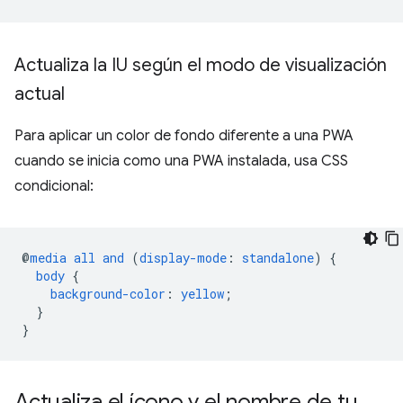
Actualiza la IU según el modo de visualización
actual
Para aplicar un color de fondo diferente a una PWA
cuando se inicia como una PWA instalada, usa CSS
condicional:
@
media
all
and
(
display-mode
:
standalone
)
{
body
{
background-color
:
yellow
;
}
}
Actualiza el ícono y el nombre de tu