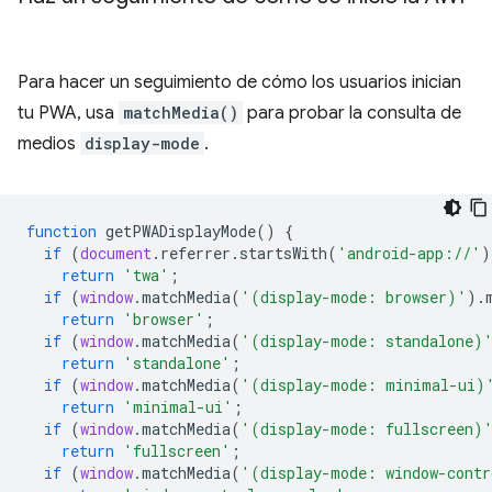
Para hacer un seguimiento de cómo los usuarios inician
tu PWA, usa
matchMedia()
para probar la consulta de
medios
display-mode
.
function
getPWADisplayMode
()
{
if
(
document
.
referrer
.
startsWith
(
'android-app://'
)
return
'twa'
;
if
(
window
.
matchMedia
(
'(display-mode: browser)'
).
return
'browser'
;
if
(
window
.
matchMedia
(
'(display-mode: standalone)
return
'standalone'
;
if
(
window
.
matchMedia
(
'(display-mode: minimal-ui)
return
'minimal-ui'
;
if
(
window
.
matchMedia
(
'(display-mode: fullscreen)
return
'fullscreen'
;
if
(
window
.
matchMedia
(
'(display-mode: window-contr