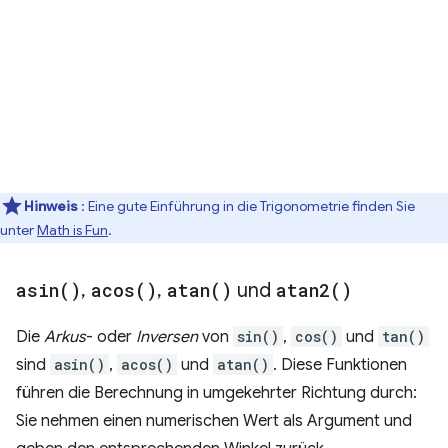
Hinweis
: Eine gute Einführung in die Trigonometrie finden Sie
unter
Math is Fun
.
asin(
)
,
acos(
)
,
atan(
)
und
atan2(
)
Die
Arkus
- oder
Inversen
von
sin()
,
cos()
und
tan()
sind
asin()
,
acos()
und
atan()
. Diese Funktionen
führen die Berechnung in umgekehrter Richtung durch:
Sie nehmen einen numerischen Wert als Argument und