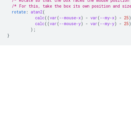
/* Rotate so that the box faces the mouse position
/* For this, take the box its own position and siz
rotate
:
atan2
(
calc
(
(
var
(
--mouse-x
)
-
var
(
--my-x
)
-
25
calc
(
(
var
(
--mouse-y
)
-
var
(
--my-y
)
-
25
);
}