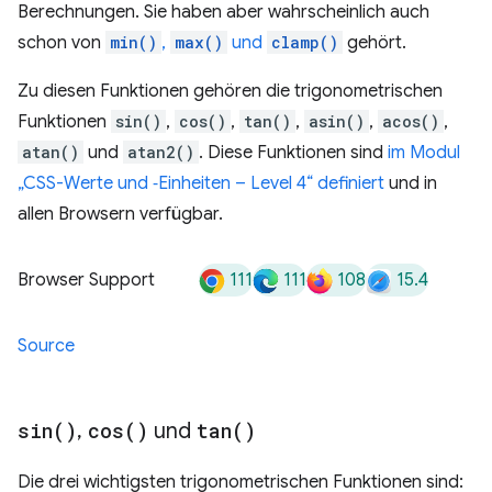
Berechnungen. Sie haben aber wahrscheinlich auch
schon von
min()
,
max()
und
clamp()
gehört.
Zu diesen Funktionen gehören die trigonometrischen
Funktionen
sin()
,
cos()
,
tan()
,
asin()
,
acos()
,
atan()
und
atan2()
. Diese Funktionen sind
im Modul
„CSS-Werte und ‑Einheiten – Level 4“ definiert
und in
allen Browsern verfügbar.
111
111
108
15.4
Browser Support
Source
sin(
)
,
cos(
)
und
tan(
)
Die drei wichtigsten trigonometrischen Funktionen sind: