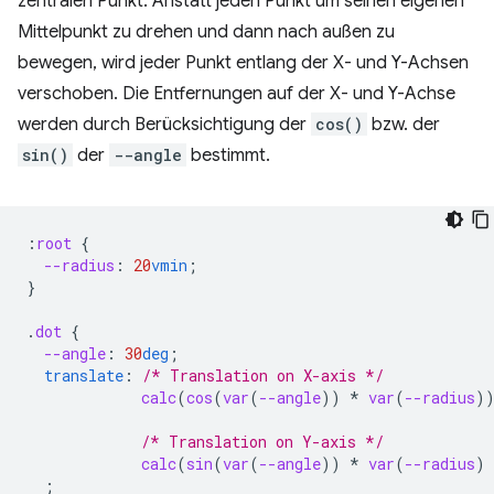
zentralen Punkt. Anstatt jeden Punkt um seinen eigenen
Mittelpunkt zu drehen und dann nach außen zu
bewegen, wird jeder Punkt entlang der X- und Y-Achsen
verschoben. Die Entfernungen auf der X- und Y-Achse
werden durch Berücksichtigung der
cos()
bzw. der
sin()
der
--angle
bestimmt.
:
root
{
--radius
:
20
vmin
;
}
.
dot
{
--angle
:
30
deg
;
translate
:
/* Translation on X-axis */
calc
(
cos
(
var
(
--angle
))
*
var
(
--radius
)
/* Translation on Y-axis */
calc
(
sin
(
var
(
--angle
))
*
var
(
--radius
)
;