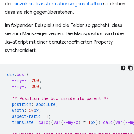
der
einzelnen Transformationseigenschaften
so drehen,
dass sie sich gegenüberstehen.
Im folgenden Beispiel sind die Felder so gedreht, dass
sie zum Mauszeiger zeigen. Die Mausposition wird über
JavaScript mit einer benutzerdefinierten Property
synchronisiert.
div
.
box
{
--my-x
:
200
;
--my-y
:
300
;
/* Position the box inside its parent */
position
:
absolute
;
width
:
50
px
;
aspect-ratio
:
1
;
translate
:
calc
(
(
var
(
--my-x
)
*
1
px
))
calc
(
var
(
--m