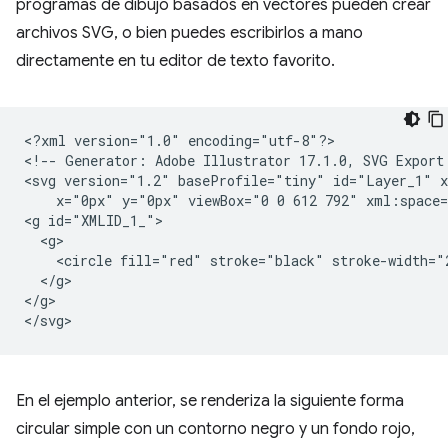
programas de dibujo basados en vectores pueden crear
archivos SVG, o bien puedes escribirlos a mano
directamente en tu editor de texto favorito.
<?xml
version="1.0"
encoding="utf-8"?>

<!--
Generator:
Adobe
Illustrator
17.1.0,
SVG
Export
<svg
version="1.2"
baseProfile="tiny"
id="Layer_1"
x="0px"
y="0px"
viewBox="0
0
612
792"
xml:space=
<g
<circle
fill="red"
stroke="black"
stroke-width="
</g>

</g>

En el ejemplo anterior, se renderiza la siguiente forma
circular simple con un contorno negro y un fondo rojo,