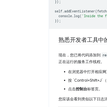
});
self
.
addEventListener
(
fetch
console
.
log
(
'Inside the f
});
熟悉开发者工具中的“Se
现在，您已将代码添加到
re
正在运行的服务工作线程。
在浏览器中打开相应网
按 `Control+Shift
点击
控制台
标签页。
您应该会看到类似以下日志消息的