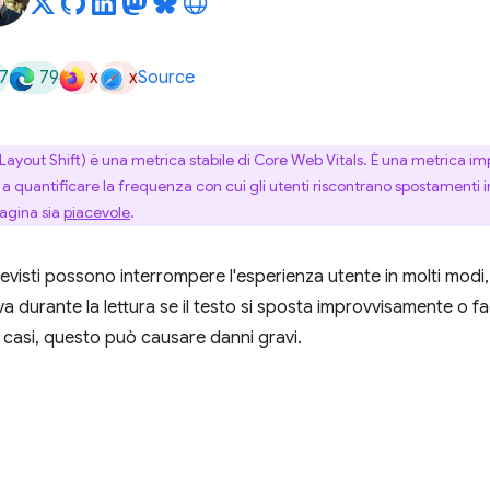
7
79
x
x
Source
ayout Shift) è una metrica stabile di Core Web Vitals. È una metrica imp
a quantificare la frequenza con cui gli utenti riscontrano spostamenti i
pagina sia
piacevole
.
revisti possono interrompere l'esperienza utente in molti mod
ova durante la lettura se il testo si sposta improvvisamente o fac
i casi, questo può causare danni gravi.