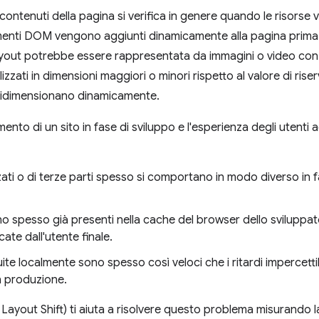
 contenuti della pagina si verifica in genere quando le risors
enti DOM vengono aggiunti dinamicamente alla pagina prima d
ayout potrebbe essere rappresentata da immagini o video con
zzati in dimensioni maggiori o minori rispetto al valore di riser
i ridimensionano dinamicamente.
amento di un sito in fase di sviluppo e l'esperienza degli utent
zati o di terze parti spesso si comportano in modo diverso in f
no spesso già presenti nella cache del browser dello sviluppa
ate dall'utente finale.
te localmente sono spesso così veloci che i ritardi impercetti
in produzione.
Layout Shift) ti aiuta a risolvere questo problema misurando l