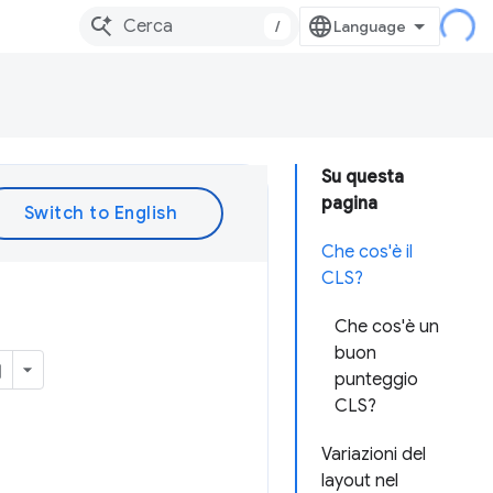
/
Su questa
pagina
Che cos'è il
CLS?
Che cos'è un
buon
punteggio
CLS?
Variazioni del
layout nel