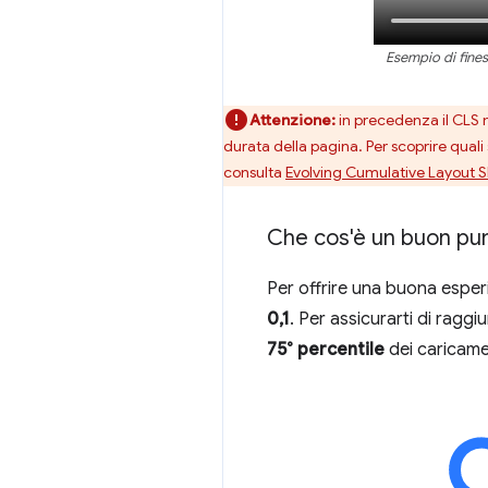
Esempio di fines
Attenzione:
in precedenza il CLS mi
durata della pagina. Per scoprire quali
consulta
Evolving Cumulative Layout Sh
Che cos'è un buon pu
Per offrire una buona esperi
0,1
. Per assicurarti di ragg
75° percentile
dei caricamen