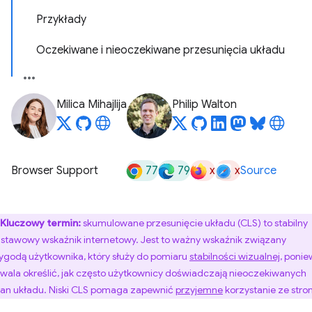
Przykłady
Oczekiwane i nieoczekiwane przesunięcia układu
Milica Mihajlija
Philip Walton
77
79
x
x
Browser Support
Source
Kluczowy termin:
skumulowane przesunięcie układu (CLS) to stabilny
stawowy wskaźnik internetowy. Jest to ważny wskaźnik związany
ygodą użytkownika, który służy do pomiaru
stabilności wizualnej
, poni
wala określić, jak często użytkownicy doświadczają nieoczekiwanych
an układu. Niski CLS pomaga zapewnić
przyjemne
korzystanie ze stron