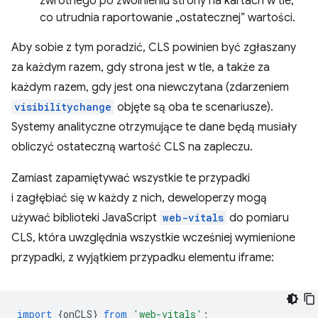
zwrotnego po zwolnieniu strony na kartach w tle,
co utrudnia raportowanie „ostatecznej” wartości.
Aby sobie z tym poradzić, CLS powinien być zgłaszany
za każdym razem, gdy strona jest w tle, a także za
każdym razem, gdy jest ona niewczytana (zdarzeniem
visibilitychange
objęte są oba te scenariusze).
Systemy analityczne otrzymujące te dane będą musiały
obliczyć ostateczną wartość CLS na zapleczu.
Zamiast zapamiętywać wszystkie te przypadki
i zagłębiać się w każdy z nich, deweloperzy mogą
używać biblioteki JavaScript
web-vitals
do pomiaru
CLS, która uwzględnia wszystkie wcześniej wymienione
przypadki, z wyjątkiem przypadku elementu iframe:
import
{
onCLS
}
from
'web-vitals'
;