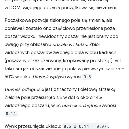
w DOM, więc jego pozycja początkowa się nie zmieni.
Początkowa pozycja zielonego pola się zmienia, ale
ponieważ zostało ono częściowo przeniesione poza
obszar widoku, niewidoczny obszar nie jest brany pod
uwagę przy obliczaniu
udziału w skutku
. Zbiór
widocznych obszarów zielonego pola w obu kadrach
(pokazany przez czerwony, kropkowany prostokąt) jest
taki sam jak obszar zielonego pola w pierwszym kadrze –
50% widoku.
Ułamek wpływu
wynosi
0.5
.
Ułamek odległości
jest oznaczony fioletową strzałką.
Zielone pole przesunęło się w dół o około 14%
widocznego obszaru, więc
ułamek odległości
wynosi
0.14
.
Wynik przesunięcia układu:
0.5 x 0.14 = 0.07
.