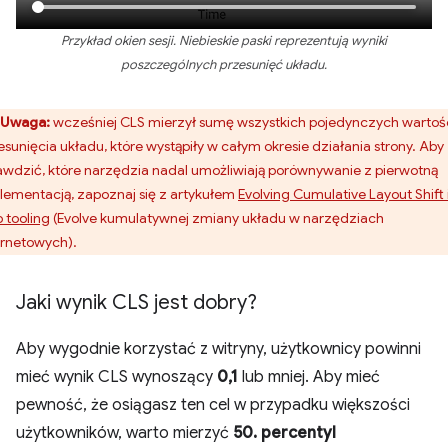
Przykład okien sesji. Niebieskie paski reprezentują wyniki
poszczególnych przesunięć układu.
Uwaga:
wcześniej CLS mierzył sumę wszystkich pojedynczych wartoś
esunięcia układu, które wystąpiły w całym okresie działania strony. Aby
awdzić, które narzędzia nadal umożliwiają porównywanie z pierwotną
lementacją, zapoznaj się z artykułem
Evolving Cumulative Layout Shift 
 tooling
(Evolve kumulatywnej zmiany układu w narzędziach
ernetowych).
Jaki wynik CLS jest dobry?
Aby wygodnie korzystać z witryny, użytkownicy powinni
mieć wynik CLS wynoszący
0,1
lub mniej. Aby mieć
pewność, że osiągasz ten cel w przypadku większości
użytkowników, warto mierzyć
50. percentyl