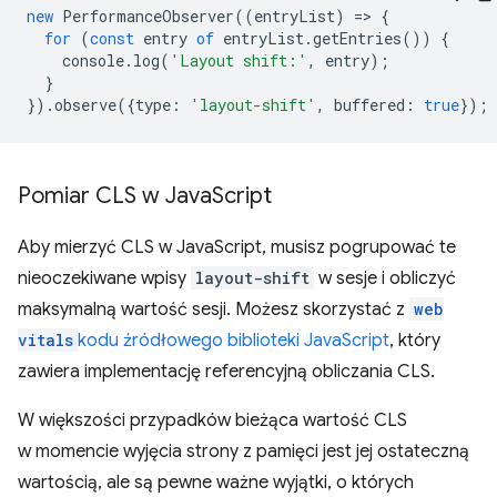
new
PerformanceObserver
((
entryList
)
=
>
{
for
(
const
entry
of
entryList
.
getEntries
())
{
console
.
log
(
'Layout shift:'
,
entry
);
}
}).
observe
({
type
:
'layout-shift'
,
buffered
:
true
});
Pomiar CLS w Java
Script
Aby mierzyć CLS w JavaScript, musisz pogrupować te
nieoczekiwane wpisy
layout-shift
w sesje i obliczyć
maksymalną wartość sesji. Możesz skorzystać z
web
vitals
kodu źródłowego biblioteki JavaScript
, który
zawiera implementację referencyjną obliczania CLS.
W większości przypadków bieżąca wartość CLS
w momencie wyjęcia strony z pamięci jest jej ostateczną
wartością, ale są pewne ważne wyjątki, o których