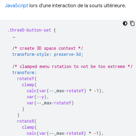
JavaScript
lors d'une interaction de la souris ultérieure.
.
threeD-button-set
{
…
/* create 3D space context */
transform-style
:
preserve-3d
;
/* clamped menu rotation to not be too extreme */
transform
:
rotateY
(
clamp
(
calc
(
var
(
--
_max
-rotateY
)
*
-1
),
var
(
--y
),
var
(
--
_max
-rotateY
)
)
)
rotateX
(
clamp
(
calc
(
var
(
--
_max
-rotateX
)
*
-1
),