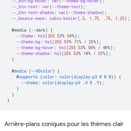
--_btn-bg-hover
:
var
(
--theme-bg-hover
);
--_btn-text
:
var
(
--theme-text
);
--_btn-text-shadow
:
var
(
--theme-shadow
);
--_bounce-ease
:
cubic-bezier
(
.5
,
1.75
,
.75
,
1.25
);
@media
(--dark)
{
--theme
:
hsl
(
255
53
%
50
%
);
--theme-bg
:
hsl
(
255
53
%
71
%
/
25
%
);
--theme-bg-hover
:
hsl
(
255
53
%
50
%
/
40
%
);
--theme-shadow
:
hsl
(
255
53
%
10
%
/
25
%
);
}
@
media
(
--HDcolor
)
{
@
supports
(
color
:
color
(
display-p3
0
0
0
))
{
--theme
:
color
(
display-p3
.
4
0
.
9
);
}
}
}
Arrière-plans coniques pour les thèmes clair