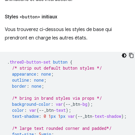
Styles
<button>
initiaux
Vous trouverez ci-dessous les styles de base qui
prendront en charge les autres états.
.
threeD-button-set
button
{
/* strip out default button styles */
appearance
:
none
;
outline
:
none
;
border
:
none
;
/* bring in brand styles via props */
background-color
:
var
(
--
_btn
-bg
);
color
:
var
(
--
_btn
-text
);
text-shadow
:
0
1
px
1
px
var
(
--
_btn
-text-shadow
);
/* large text rounded corner and padded*/
font-size
:
5
vmin
;