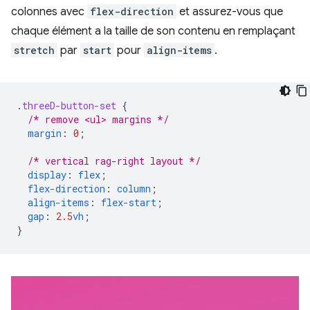
colonnes avec
flex-direction
et assurez-vous que
chaque élément a la taille de son contenu en remplaçant
stretch
par
start
pour
align-items
.
.
threeD-button-set
{
/* remove <ul> margins */
margin
:
0
;
/* vertical rag-right layout */
display
:
flex
;
flex-direction
:
column
;
align-items
:
flex-start
;
gap
:
2.5
vh
;
}