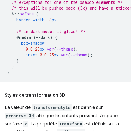
/* exceptions for one of the pseudo elements */
/* this will be pushed back (3x) and have a thicke
&
::
before
{
border-width
:
3
px
;
/* in dark mode, it glows! */
@media
(--dark)
{
box-shadow
:
0
0
25
px
var
(
--theme
),
inset
0
0
25
px
var
(
--theme
);
}
}
}
Styles de transformation 3D
La valeur de
transform-style
est définie sur
preserve-3d
afin que les enfants puissent s'espacer
sur l'axe
z
. La propriété
transform
est définie sur la