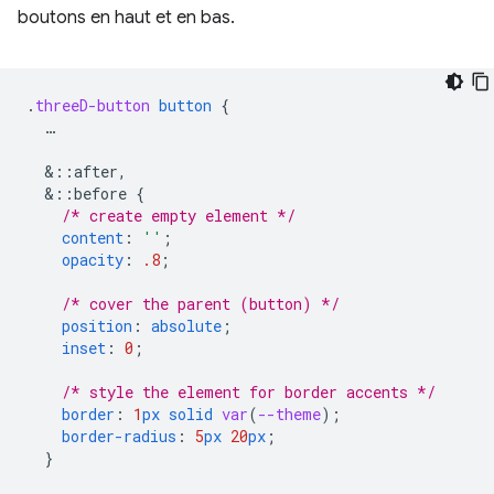
boutons en haut et en bas.
.
threeD-button
button
{
…
&
::after,
&
::before
{
/* create empty element */
content
:
''
;
opacity
:
.8
;
/* cover the parent (button) */
position
:
absolute
;
inset
:
0
;
/* style the element for border accents */
border
:
1
px
solid
var
(
--theme
);
border-radius
:
5
px
20
px
;
}