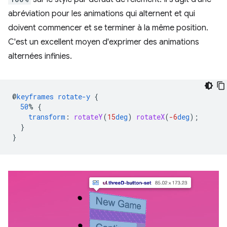
abréviation pour les animations qui alternent et qui
doivent commencer et se terminer à la même position.
C'est un excellent moyen d'exprimer des animations
alternées infinies.
@
keyframes
rotate-y
{
50
%
{
transform
:
rotateY
(
15
deg
)
rotateX
(
-6
deg
);
}
}