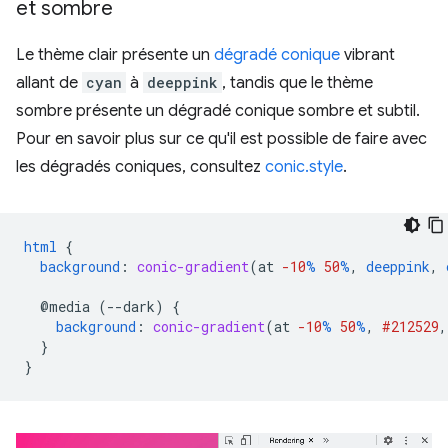
et sombre
Le thème clair présente un
dégradé conique
vibrant
allant de
cyan
à
deeppink
, tandis que le thème
sombre présente un dégradé conique sombre et subtil.
Pour en savoir plus sur ce qu'il est possible de faire avec
les dégradés coniques, consultez
conic.style
.
html
{
background
:
conic-gradient
(
at
-10
%
50
%
,
deeppink
,
@media
(--dark)
{
background
:
conic-gradient
(
at
-10
%
50
%
,
#212529
,
}
}