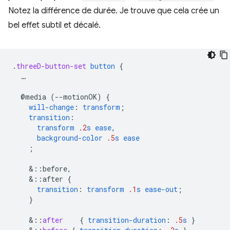
Notez la différence de durée. Je trouve que cela crée un
bel effet subtil et décalé.
.
threeD-button-set
button
{
…
@media
(--motionOK)
{
will-change
:
transform
;
transition
:
transform
.2
s
ease
,
background-color
.5
s
ease
;
&
::before,
&
::after
{
transition
:
transform
.1
s
ease-out
;
}
&
::
after
{
transition-duration
:
.5
s
}