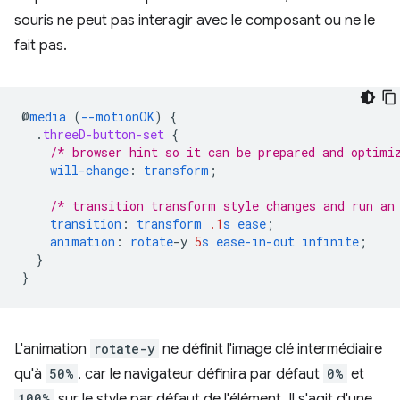
souris ne peut pas interagir avec le composant ou ne le
fait pas.
@
media
(
--motionOK
)
{
.
threeD-button-set
{
/* browser hint so it can be prepared and optimi
will-change
:
transform
;
/* transition transform style changes and run an
transition
:
transform
.1
s
ease
;
animation
:
rotate
-
y
5
s
ease-in-out
infinite
;
}
}
L'animation
rotate-y
ne définit l'image clé intermédiaire
qu'à
50%
, car le navigateur définira par défaut
0%
et
100%
sur le style par défaut de l'élément. Il s'agit d'une