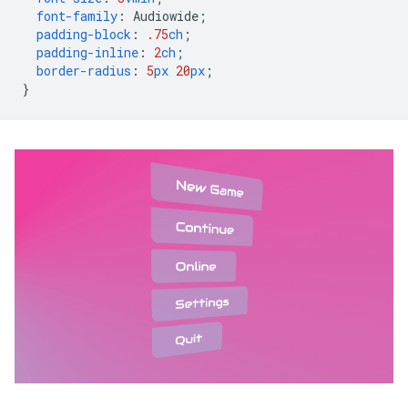
font-family
:
Audiowide
;
padding-block
:
.75
ch
;
padding-inline
:
2
ch
;
border-radius
:
5
px
20
px
;
}