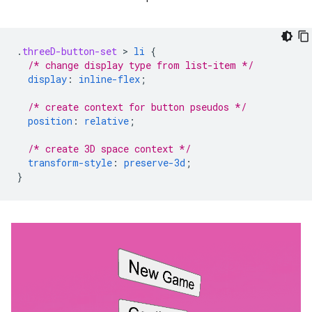
.
threeD-button-set
 > 
li
{
/* change display type from list-item */
display
:
inline-flex
;
/* create context for button pseudos */
position
:
relative
;
/* create 3D space context */
transform-style
:
preserve-3d
;
}