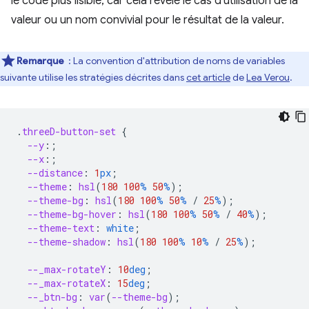
le code plus lisible, car cela révèle le cas d'utilisation de la
valeur ou un nom convivial pour le résultat de la valeur.
Remarque
: La convention d'attribution de noms de variables
suivante utilise les stratégies décrites dans
cet article
de
Lea Verou
.
.
threeD-button-set
{
--y
:;
--x
:;
--distance
:
1
px
;
--theme
:
hsl
(
180
100
%
50
%
);
--theme-bg
:
hsl
(
180
100
%
50
%
/
25
%
);
--theme-bg-hover
:
hsl
(
180
100
%
50
%
/
40
%
);
--theme-text
:
white
;
--theme-shadow
:
hsl
(
180
100
%
10
%
/
25
%
);
--_max-rotateY
:
10
deg
;
--_max-rotateX
:
15
deg
;
--_btn-bg
:
var
(
--theme-bg
);