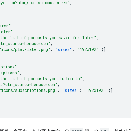
ayer.fm?utm_source=homescreen"
,
ater"
,
Later"
,
 the list of podcasts you saved for later"
,
utm_source=homescreen"
,
/icons/play-later.png"
,
"sizes"
:
"192x192"
}]
iptions"
,
riptions"
,
 the list of podcasts you listen to"
,
ns?utm_source=homescreen"
,
/icons/subscriptions.png"
,
"sizes"
:
"192x192"
}]