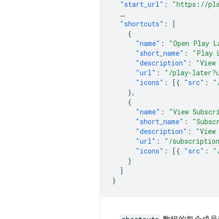
"start_url"
:
"https://pl
…
"shortcuts"
:
[
{
"name"
:
"Open Play L
"short_name"
:
"Play 
"description"
:
"View
"url"
:
"/play-later?
"icons"
:
[{
"src"
:
"
},
{
"name"
:
"View Subscr
"short_name"
:
"Subsc
"description"
:
"View
"url"
:
"/subscriptio
"icons"
:
[{
"src"
:
"
}
]
}