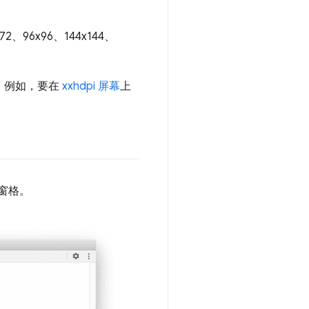
96x96、144x144、
半。例如，要在
xxhdpi 屏幕
上
。
窗格。