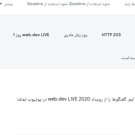
 پایه
نحوه استفاده از Baseline، نحوه استفاده از Baseline
بیشتر
HTTP 203
روز زبان مادری
web.dev LIVE روز 1
ده است.
زنده web.dev را از دست داده اید؟ ما شما را تحت پوشش قرار داده ایم. گفتگوها را از رویداد web.dev LIVE 2020 در یوتیوب تماشا