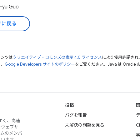
-yu Guo
ドに戻る
テンツは
クリエイティブ・コモンズの表示 4.0 ライセンス
により使用許諾され
は、
Google Developers サイトのポリシー
をご覧ください。Java は Orac
投稿
バグを報告
デ
やすく、高速
未解決の問題を見る
C
のウェブサ
ームのメンバ
ています。