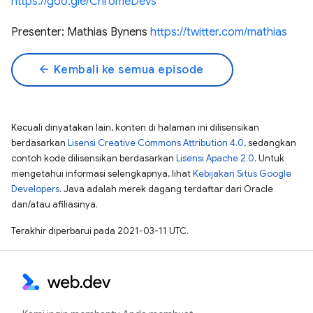
https://goo.gle/ChromeDevs
Presenter: Mathias Bynens
https://twitter.com/mathias​
arrow_back
Kembali ke semua episode
Kecuali dinyatakan lain, konten di halaman ini dilisensikan
berdasarkan
Lisensi Creative Commons Attribution 4.0
, sedangkan
contoh kode dilisensikan berdasarkan
Lisensi Apache 2.0
. Untuk
mengetahui informasi selengkapnya, lihat
Kebijakan Situs Google
Developers
. Java adalah merek dagang terdaftar dari Oracle
dan/atau afiliasinya.
Terakhir diperbarui pada 2021-03-11 UTC.