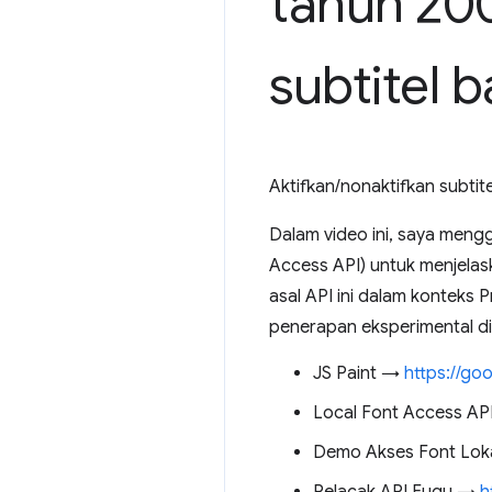
tahun 20
subtitel 
Aktifkan/nonaktifkan subtit
Dalam video ini, saya mengg
Access API) untuk menjela
asal API ini dalam konteks
penerapan eksperimental di
JS Paint →
https://go
Local Font Access A
Demo Akses Font Lo