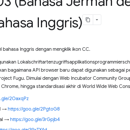
03 (Bahasa Jerman d
bahasa Inggris)
el bahasa Inggris dengan mengklik ikon CC.
unakan Lokalschriftartenzugriffsapplikationsprogrammierschni
skan bagaimana API browser baru dapat digunakan sebagai p
 Project Fugu. Dimulai dengan Web Incubator Community Grou
 Chrome, hingga standardisasi akhir di World Wide Web Con
o.gle/2OaxqPz
PI →
https://goo.gle/2PgtoG8
kal →
https://goo.gle/3rGpjb4