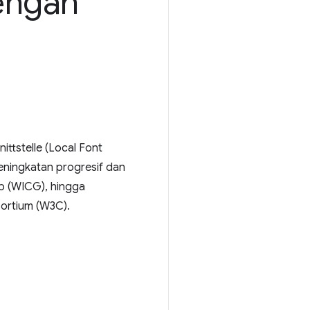
engan
ttstelle (Local Font
eningkatan progresif dan
p (WICG), hingga
sortium (W3C).