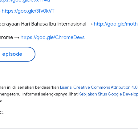
ttps://goo.gle/39xTY4d
→
https://goo.gle/3fv0kVT
 perayaan Hari Bahasa Ibu Internasional →
http://goo.gle/mot
Chrome →
https://goo.gle/ChromeDevs
 episode
man ini dilisensikan berdasarkan
Lisensi Creative Commons Attribution 4.0
mengetahui informasi selengkapnya, lihat
Kebijakan Situs Google Develo
a.
C.