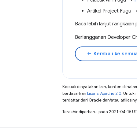
Pelacak API Fugu →
h
Artikel Project Fugu 
Baca lebih lanjut rangkaian
Berlangganan Developer 
arrow_back
Kembali ke semua
Kecuali dinyatakan lain, konten di hala
berdasarkan
Lisensi Apache 2.0
. Untuk 
terdaftar dari Oracle dan/atau afiliasiny
Terakhir diperbarui pada 2021-04-15 UT