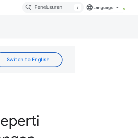
/
eperti