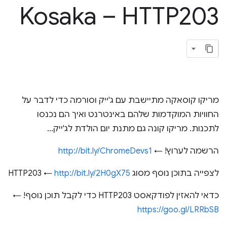
Kosaka – HTTP203
מריקו קוסאקה מתיישבת עם ג'ייק וסורמה כדי לדבר על
החוויות המוקדמות שלהם באינטרנט ואיך הם נכנסו
לתכנות. מריקו קונה גם מתנת יום הולדת לג'ייק...
הרשמה לערוץ! ←
http://bit.ly/ChromeDevs1
לצפייה בתוכן נוסף מסוג HTTP203 ←
http://bit.ly/2H0gX75
כדאי להאזין לפודקאסט HTTP203 כדי לקבל תוכן נוסף! ←
https://goo.gl/LRRbSB