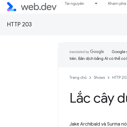
Tài nguyên
Khám phá
HTTP 203
Google 
tiên. Bản dịch bằng AI có thể có l
Trang chủ
Shows
HTTP 20
Lắc cây d
Jake Archibald và Surma nó