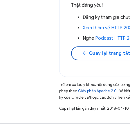
Thật đáng yêu!
Đăng ký tham gia chư
Xem thêm về HTTP 20
Nghe
Podcast HTTP 2
arrow_back
Quay lại trang tất
Trừ phi có lưu ý khác, nội dung của tra
phép theo
Giấy phép Apache 2.0
. Để biế
ký của Oracle và/hoặc các đơn vị liên kế
Cập nhật lần gần đây nhất: 2018-04-10