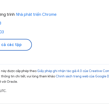
ơng trình
Nhà phát triển Chrome
3
03
 cả các tập
ng này được cấp phép theo
Giấy phép ghi nhận tác giả 4.0 của Creative C
t thông tin chi tiết, vui lòng tham khảo
Chính sách trang web của Google 
t với Oracle.
 UTC.