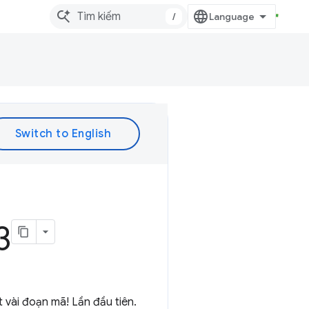
/
3
 vài đoạn mã! Lần đầu tiên.