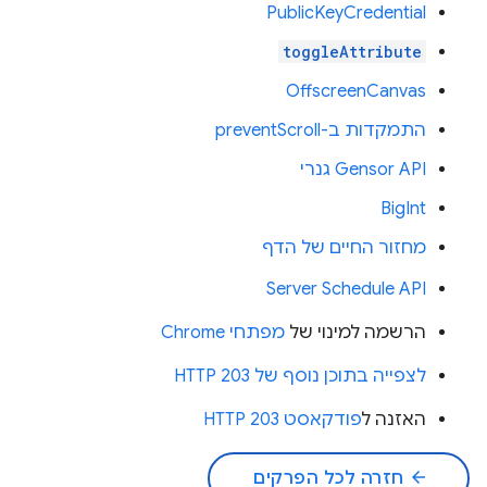
PublicKeyCredential
toggleAttribute
OffscreenCanvas
התמקדות ב-preventScroll
Gensor API גנרי
BigInt
מחזור החיים של הדף
Server Schedule API
הרשמה למינוי של
מפתחי Chrome
לצפייה בתוכן נוסף של HTTP 203
האזנה ל
פודקאסט HTTP 203
arrow_back
חזרה לכל הפרקים