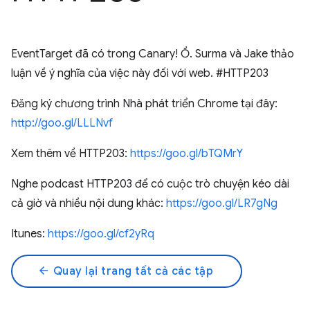
EventTarget đã có trong Canary! Ồ. Surma và Jake thảo
luận về ý nghĩa của việc này đối với web. #HTTP203
Đăng ký chương trình Nhà phát triển Chrome tại đây:
http://goo.gl/LLLNvf
Xem thêm về HTTP203:
https://goo.gl/bTQMrY
Nghe podcast HTTP203 để có cuộc trò chuyện kéo dài
cả giờ và nhiều nội dung khác:
https://goo.gl/LR7gNg
Itunes:
https://goo.gl/cf2yRq
arrow_back
Quay lại trang tất cả các tập