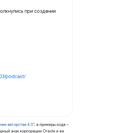
толкнулись при создании
03/podcast/
ем авторства 4.0"
, а примеры кода –
арный знак корпорации Oracle и ее