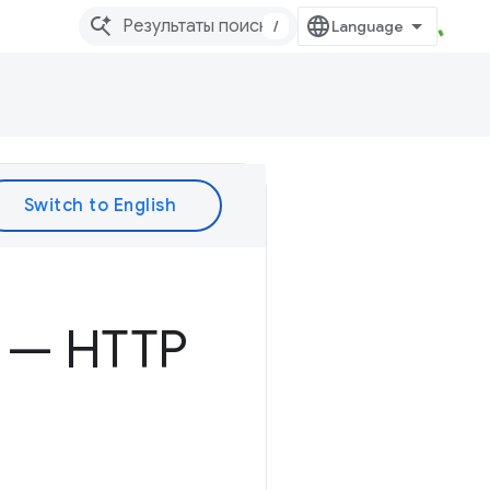
/
а — HTTP