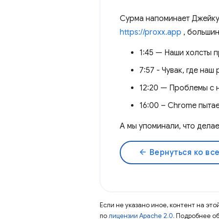
Сурма напоминает Джейку 
https://proxx.app
, большин
1:45 — Наши холсты п
7:57 - Чувак, где наш
12:20 — Проблемы с 
16:00 – Chrome пытае
А мы упоминали, что дела
arrow_back
Вернуться ко вс
Если не указано иное, контент на эт
по
лицензии Apache 2.0
. Подробнее о