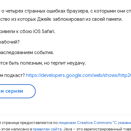
о четырех странных ошибках браузера, с которыми они с
ство из которых Джейк заблокировал из своей памяти.
ривели к сбою iOS Safari.
 рабочий?
наследованием события.
тся быть полезным, но терпит неудачу.
ем подкаст?
https://developers.google.com/web/shows/http2
ем сериям
ой странице предоставляется по
лицензии Creative Commons "С указани
б этом написано в
правилах сайта
. Java – это зарегистрированный тов