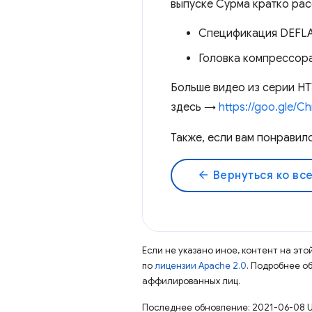
выпуске Сурма кратко расс
Спецификация DEFLA
Головка компрессо
Больше видео из серии H
здесь →
https://goo.gle/
Также, если вам понравил
arrow_back
Вернуться ко вс
Если не указано иное, контент на эт
по
лицензии Apache 2.0
. Подробнее о
аффилированных лиц.
Последнее обновление: 2021-06-08 U