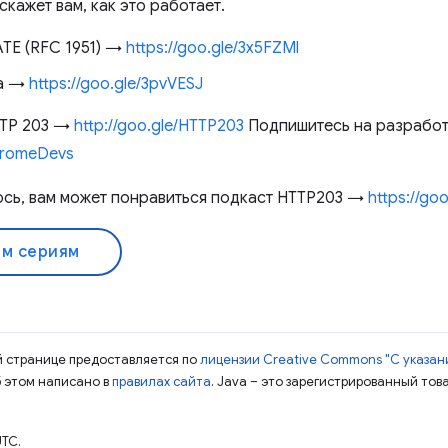
кажет вам, как это работает.
TE (RFC 1951) →
https://goo.gle/3x5FZMl
ра →
https://goo.gle/3pvVESJ
TTP 203 →
http://goo.gle/HTTP203
Подпишитесь на разработ
ChromeDevs
ось, вам может понравиться подкаст HTTP203 →
https://go
ем сериям
ой странице предоставляется по
лицензии Creative Commons "С указани
б этом написано в
правилах сайта
. Java – это зарегистрированный тов
TC.