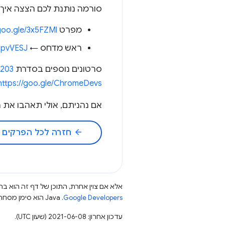
סורמה נותנת לכם הצצה איך 
מפרט DEFLATE (RFC 1951) →
/goo.gle/3x5FZMl
ראש מדחס ←
/3pvVESJ
סרטונים נוספים בסדרת HTTP 203 ←
P203
https://goo.gle/ChromeDevs
אם נהניתם, אולי תאהבו את הפודקא
arrow_back
חזרה לכל הפרקים
אלא אם צוין אחרת, התוכן של דף זה הוא ברי
Google Developers‏
.‏ Java הוא סימן מסחרי רשום של חברת Oracle ו/או של השותפים העצמאיים שלה.
עדכון אחרון: 2021-06-08 (שעון UTC).