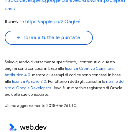
https://developers.google.com/web/shows/http203/pod
cast/
Itunes →
https://apple.co/2IQagG6
arrow_back
Torna a tutte le puntate
Salvo quando diversamente specificato, i contenuti di questa
pagina sono concessi in base alla
licenza Creative Commons
Attribution 4.0
, mentre gli esempi di codice sono concessi in base
alla
licenza Apache 2.0
. Per ulteriori dettagli, consulta le
norme del
sito di Google Developers
. Java è un marchio registrato di Oracle
e/o delle sue consociate.
Ultimo aggiornamento 2018-06-26 UTC.