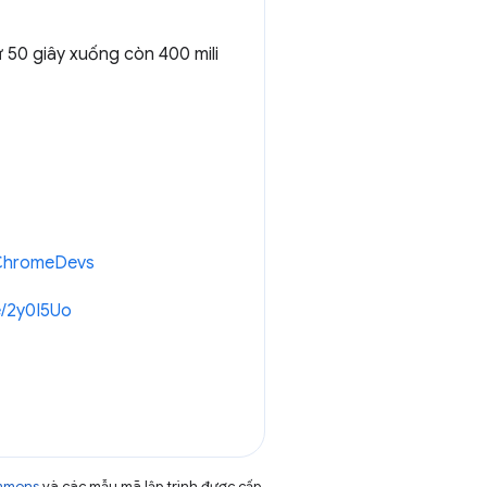
 50 giây xuống còn 400 mili
/ChromeDevs
e/2y0I5Uo
ommons
và các mẫu mã lập trình được cấp