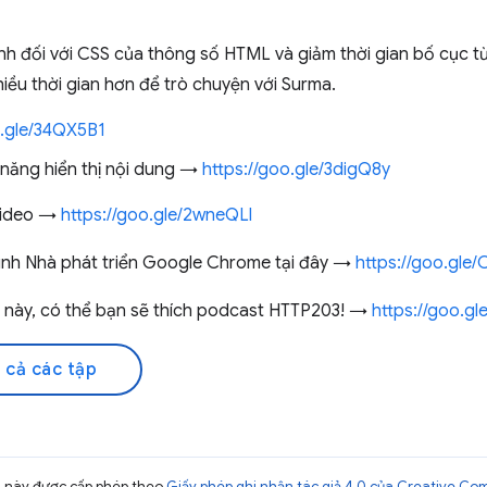
nh đối với CSS của thông số HTML và giảm thời gian bố cục từ
hiều thời gian hơn để trò chuyện với Surma.
o.gle/34QX5B1
 năng hiển thị nội dung →
https://goo.gle/3digQ8y
 video →
https://goo.gle/2wneQLl
ình Nhà phát triển Google Chrome tại đây →
https://goo.gle
t này, có thể bạn sẽ thích podcast HTTP203! →
https://goo.gl
 cả các tập
ng này được cấp phép theo
Giấy phép ghi nhận tác giả 4.0 của Creative C