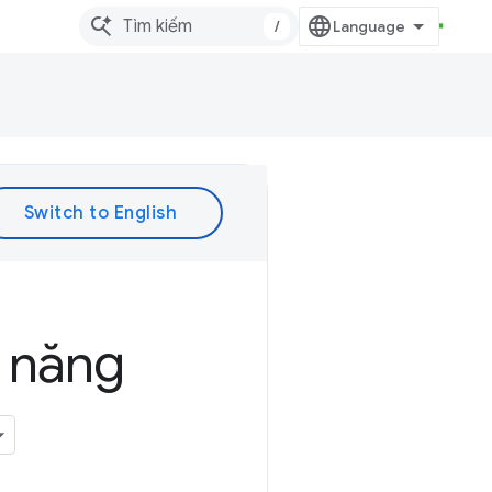
/
ả năng