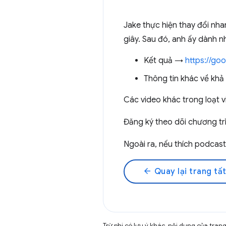
Jake thực hiện thay đổi nha
giây. Sau đó, anh ấy dành n
Kết quả →
https://go
Thông tin khác về khả
Các video khác trong loạt
Đăng ký theo dõi chương tr
Ngoài ra, nếu thích podcas
arrow_back
Quay lại trang tất
Trừ phi có lưu ý khác, nội dung của tra