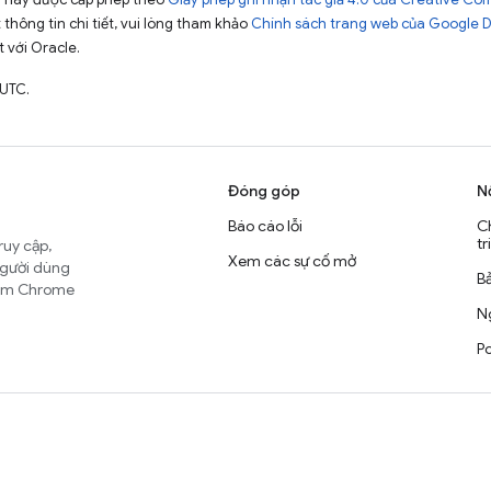
t thông tin chi tiết, vui lòng tham khảo
Chính sách trang web của Google 
t với Oracle.
 UTC.
Đóng góp
N
Báo cáo lỗi
C
tr
ruy cập,
Xem các sự cố mở
người dùng
B
nhóm Chrome
Ng
Po