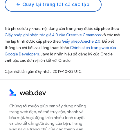
arrow_back
Quay lại trang tất cả các tập
Trừ phi có lưu ý khác, nội dung của trang này được cấp phép theo
Giấy phép ghi nhận tác giả 4.0 của Creative Commons
và các mẫu
mã lập trình được cấp phép theo
Giấy phép Apache 2.0
. Để biết
thông tin chi tiết, vui lòng tham khảo
Chính sách trang web của
Google Developers
. Java là nhãn hiệu đã đăng ký của Oracle
và/hoặc các đơn vị liên kết với Oracle.
Cập nhật lần gần đây nhất: 2019-10-23 UTC.
Chúng tôi muốn giúp bạn xây dựng những
trang web đẹp, có thể truy cập, nhanh và
bảo mật, hoạt động trên nhiều trình duyệt
và cho tất cả người dùng của bạn. Trang
web này là trang chủ của các thành viên