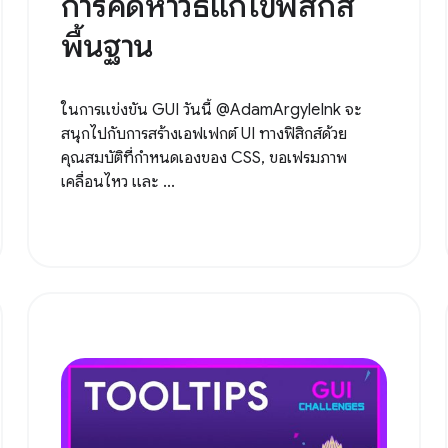
การคิดหาวิธีแก้ไขฟิสิกส์
พื้นฐาน
ในการแข่งขัน GUI วันนี้ @AdamArgyleInk จะ
สนุกไปกับการสร้างเอฟเฟกต์ UI ทางฟิสิกส์ด้วย
คุณสมบัติที่กำหนดเองของ CSS, ขอเฟรมภาพ
เคลื่อนไหว และ ...