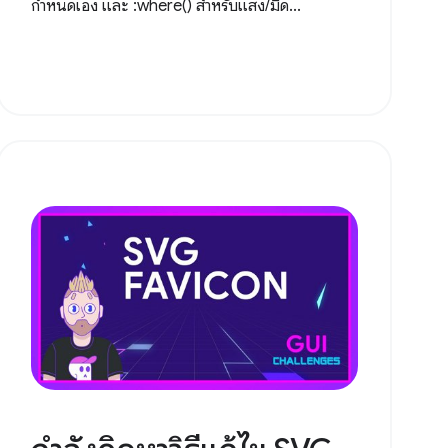
กำหนดเอง และ :where() สำหรับแสง/มืด...