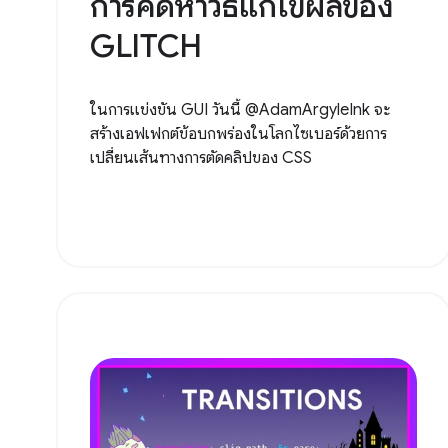
การคิดหาวิธีแก้ไขผลของ
GLITCH
ในการแข่งขัน GUI วันนี้ @AdamArgyleInk จะ
สร้างเอฟเฟกต์ข้อบกพร่องในโลกไซเบอร์ด้วยการ
เปลี่ยนเส้นทางการตัดคลิปของ CSS