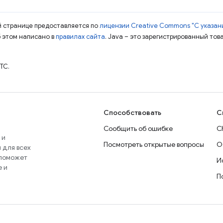
ой странице предоставляется по
лицензии Creative Commons "С указани
б этом написано в
правилах сайта
. Java – это зарегистрированный тов
TC.
Способствовать
С
Сообщить об ошибке
C
 и
Посмотреть открытые вопросы
О
 для всех
 поможет
И
e и
П