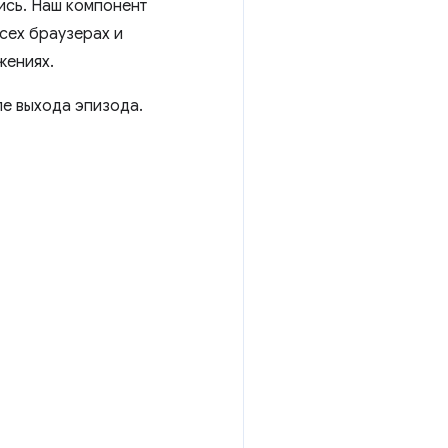
ись. Наш компонент
всех браузерах и
жениях.
ле выхода эпизода.