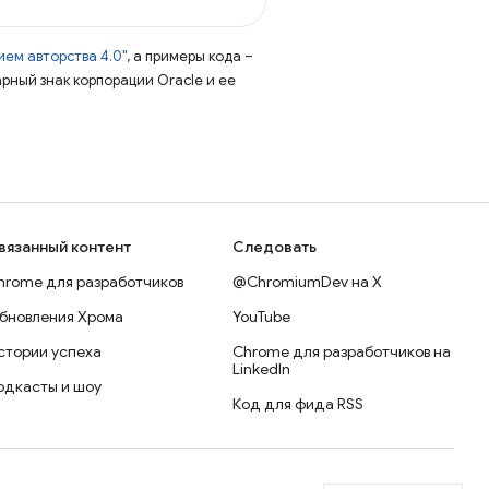
ем авторства 4.0"
, а примеры кода –
арный знак корпорации Oracle и ее
вязанный контент
Следовать
hrome для разработчиков
@ChromiumDev на X
бновления Хрома
YouTube
стории успеха
Chrome для разработчиков на
LinkedIn
одкасты и шоу
Код для фида RSS