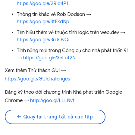
https://goo.gle/2RId4P1
Thông tin khác về Rob Dodson →
https://goo.gle/3tFkdNp
Tìm hiểu thêm về thuộc tính logic trên web.dev →
https://goo.gle/3uJOvQi
Tính năng mới trong Công cụ cho nhà phát triển 91
→
https://goo.gle/3eLof2N
Xem thêm Thử thách GUI →
https://goo.gle/GUIchallenges
Đăng ký theo dõi chương trình Nhà phát triển Google
Chrome →
http://goo.gl/LLLNvf
arrow_back
Quay lại trang tất cả các tập