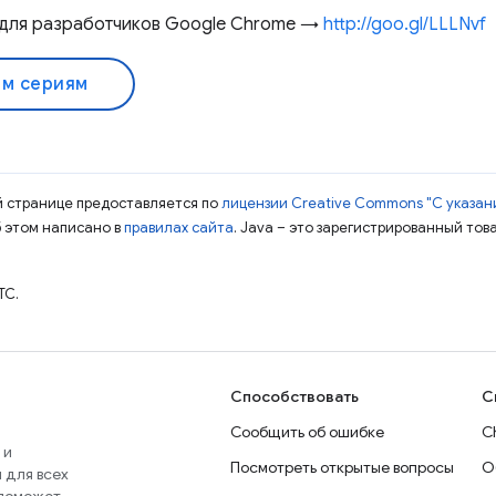
 для разработчиков Google Chrome →
http://goo.gl/LLLNvf
ем сериям
ой странице предоставляется по
лицензии Creative Commons "С указани
б этом написано в
правилах сайта
. Java – это зарегистрированный тов
TC.
Способствовать
С
Сообщить об ошибке
C
 и
Посмотреть открытые вопросы
О
 для всех