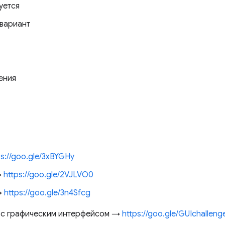
буется
 вариант
ения
ps://goo.gle/3xBYGHy
→
https://goo.gle/2VJLVO0
→
https://goo.gle/3n4Sfcg
 с графическим интерфейсом →
https://goo.gle/GUIchalleng