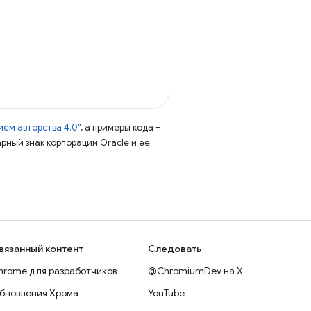
ем авторства 4.0"
, а примеры кода –
арный знак корпорации Oracle и ее
вязанный контент
Следовать
hrome для разработчиков
@ChromiumDev на X
бновления Хрома
YouTube