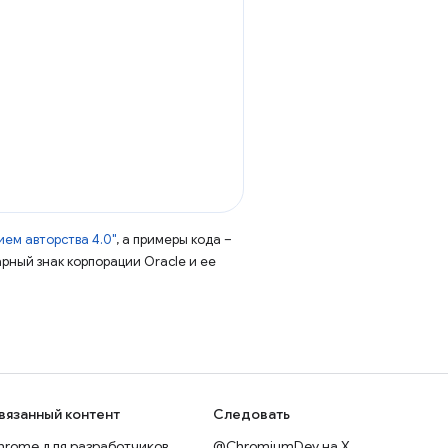
ем авторства 4.0"
, а примеры кода –
арный знак корпорации Oracle и ее
вязанный контент
Следовать
hrome для разработчиков
@ChromiumDev на X