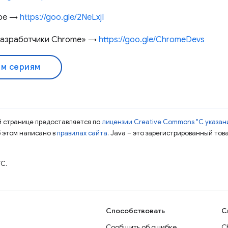
ере →
https://goo.gle/2NeLxjI
Разработчики Chrome» →
https://goo.gle/ChromeDevs
ем сериям
ой странице предоставляется по
лицензии Creative Commons "С указани
б этом написано в
правилах сайта
. Java – это зарегистрированный тов
TC.
Способствовать
С
Сообщить об ошибке
C