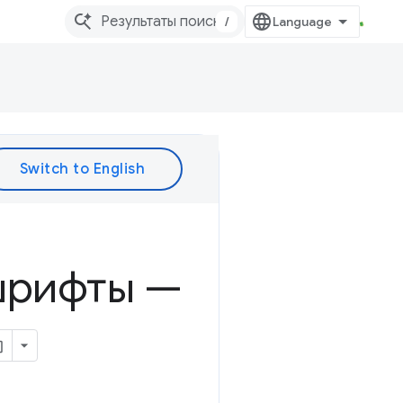
/
шрифты —