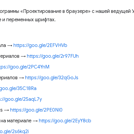
рограммы «Проектирование в браузере» с нашей ведущей 
е и переменных шрифтах.
ала →
https://goo.gle/2EFVHVb
териалов →
https://goo.gle/2r97FUh
tps://goo.gle/2PC4YnM
териалов →
https://goo.gle/32qGoJs
/goo.gle/35C18Ra
s://goo.gle/2SaqL7y
ts →
https://goo.gle/2PE0NI0
 на материале →
https://goo.gle/2EyY8cb
oo.gle/2s6kq2i