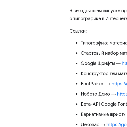
В сегодняшнем выпуске п
о типографике в Интернет
Ссылки:
Типографика матери
Стартовый набор ма
Google Шрифты →
ht
Конструктор тем ма
FontPair.co →
https:/
Нобото Демо →
http
Бета-API Google Fon
Вариативные шрифты
Дековар →
https://g