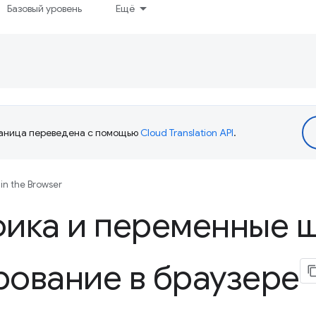
Базовый уровень
Ещё
аница переведена с помощью
Cloud Translation API
.
in the Browser
фика и переменные 
ование в браузере