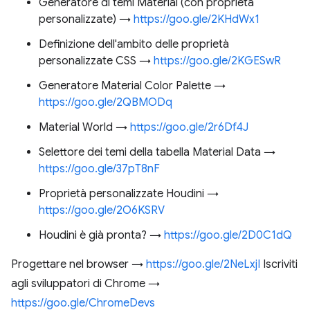
Generatore di temi Material (con proprietà
personalizzate) →
https://goo.gle/2KHdWx1
Definizione dell'ambito delle proprietà
personalizzate CSS →
https://goo.gle/2KGESwR
Generatore Material Color Palette →
https://goo.gle/2QBMODq
Material World →
https://goo.gle/2r6Df4J
Selettore dei temi della tabella Material Data →
https://goo.gle/37pT8nF
Proprietà personalizzate Houdini →
https://goo.gle/2O6KSRV
Houdini è già pronta? →
https://goo.gle/2D0C1dQ
Progettare nel browser →
https://goo.gle/2NeLxjI
Iscriviti
agli sviluppatori di Chrome →
https://goo.gle/ChromeDevs