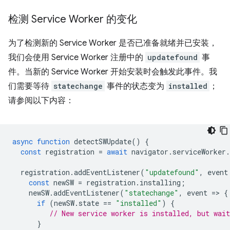
检测 Service Worker 的变化
为了检测新的 Service Worker 是否已准备就绪并已安装，
我们会使用 Service Worker 注册中的
updatefound
事
件。当新的 Service Worker 开始安装时会触发此事件。我
们需要等待
statechange
事件的状态变为
installed
；
请参阅以下内容：
async
function
detectSWUpdate
()
{
const
registration
=
await
navigator
.
serviceWorker
.
registration
.
addEventListener
(
"updatefound"
,
event
const
newSW
=
registration
.
installing
;
newSW
.
addEventListener
(
"statechange"
,
event
=
>
{
if
(
newSW
.
state
==
"installed"
)
{
// New service worker is installed, but wait
}