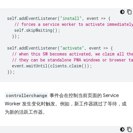
self
.
addEventListener
(
"install"
,
event
=
>
{
// forces a service worker to activate immediatel
self
.
skipWaiting
();
});
self
.
addEventListener
(
"activate"
,
event
=
>
{
// when this SW becomes activated, we claim all th
// they can be standalone PWA windows or browser t
event
.
waitUntil
(
clients
.
claim
());
});
controllerchange
事件会在控制当前页面的 Service
Worker 发生变化时触发。例如，新工作器跳过了等待，成
为新的活跃工作器。