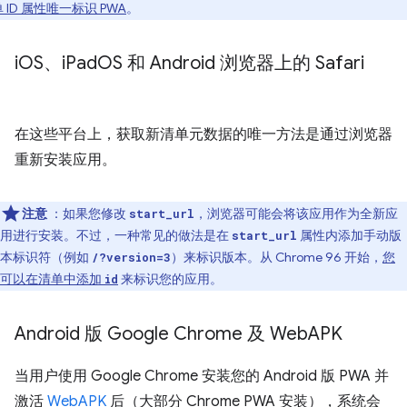
 ID 属性唯一标识 PWA
。
i
OS、i
Pad
OS 和 Android 浏览器上的 Safari
在这些平台上，获取新清单元数据的唯一方法是通过浏览器
重新安装应用。
注意
：如果您修改
，浏览器可能会将该应用作为全新应
start_url
用进行安装。不过，一种常见的做法是在
属性内添加手动版
start_url
本标识符（例如
）来标识版本。从 Chrome 96 开始，
您
/?version=3
可以在清单中添加
来标识您的应用。
id
Android 版 Google Chrome 及 Web
APK
当用户使用 Google Chrome 安装您的 Android 版 PWA 并
激活
WebAPK
后（大部分 Chrome PWA 安装），系统会