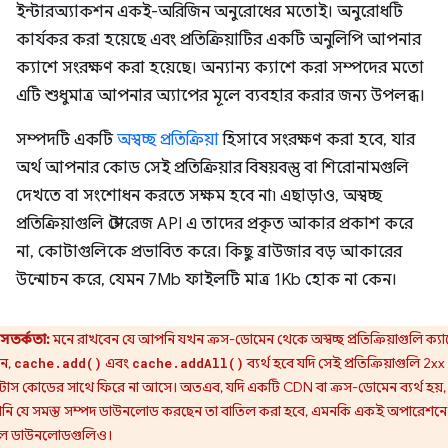
ইন্টারঅ্যাকশন একই-অরিজিন অনুরোধের মতোই। অনুরোধটি
কার্যকর করা হয়েছে এবং প্রতিক্রিয়াটির একটি অনুলিপি আপনার
ক্যাশে সংরক্ষণ করা হয়েছে। অন্যান্য ক্যাশে করা সম্পদের মতো
এটি শুধুমাত্র আপনার অ্যাপের মূলে ব্যবহার করার জন্য উপলব্ধ।
সম্পদটি একটি
অস্বচ্ছ প্রতিক্রিয়া
হিসাবে সংরক্ষণ করা হবে, যার
অর্থ আপনার কোড সেই প্রতিক্রিয়ার বিষয়বস্তু বা শিরোনামগুলি
দেখতে বা সংশোধন করতে সক্ষম হবে না৷ এছাড়াও, অস্বচ্ছ
প্রতিক্রিয়াগুলি স্টোরেজ API এ তাদের প্রকৃত আকার প্রকাশ করে
না, কোটাগুলিকে প্রভাবিত করে। কিছু ব্রাউজার বড় আকারের
উন্মোচন করে, যেমন 7Mb ফাইলটি মাত্র 1Kb হোক না কেন।
সতর্কতা:
মনে রাখবেন যে আপনি যখন ক্রস-ডোমেন থেকে অস্বচ্ছ প্রতিক্রিয়াগুলি ক্যা
ন,
এবং
ব্যর্থ হবে যদি সেই প্রতিক্রিয়াগুলি 2xx
cache.add()
cache.addAll()
্যাটাস কোডের সাথে ফিরে না আসে। অতএব, যদি একটি CDN বা ক্রস-ডোমেন ব্যর্থ হয়,
ি যে সমস্ত সম্পদ ডাউনলোড করছেন তা বাতিল করা হবে, এমনকি একই অপারেশনে
 ডাউনলোডগুলিও।