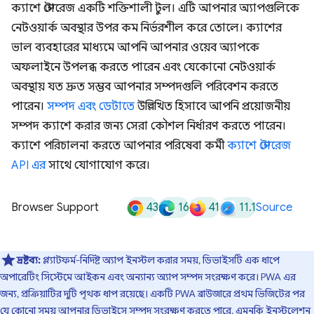
ক্যাশে স্টোরেজ একটি শক্তিশালী টুল। এটি আপনার অ্যাপগুলিকে
নেটওয়ার্ক অবস্থার উপর কম নির্ভরশীল করে তোলে। ক্যাশের
ভাল ব্যবহারের মাধ্যমে আপনি আপনার ওয়েব অ্যাপকে
অফলাইনে উপলব্ধ করতে পারেন এবং যেকোনো নেটওয়ার্ক
অবস্থায় যত দ্রুত সম্ভব আপনার সম্পদগুলি পরিবেশন করতে
পারেন।
সম্পদ এবং ডেটাতে
উল্লিখিত হিসাবে আপনি প্রয়োজনীয়
সম্পদ ক্যাশে করার জন্য সেরা কৌশল নির্ধারণ করতে পারেন।
ক্যাশে পরিচালনা করতে আপনার পরিষেবা কর্মী
ক্যাশে স্টোরেজ
API এর
সাথে যোগাযোগ করে।
43
16
41
11.1
Browser Support
Source
দ্রষ্টব্য:
প্ল্যাটফর্ম-নির্দিষ্ট অ্যাপ ইনস্টল করার সময়, ডিভাইসটি এক ধাপে
অপারেটিং সিস্টেমে আইকন এবং অন্যান্য অ্যাপ সম্পদ সংরক্ষণ করে। PWA এর
জন্য, প্রক্রিয়াটির দুটি পৃথক ধাপ রয়েছে। একটি PWA ব্রাউজারে প্রথম ভিজিটের পর
যে কোনো সময় আপনার ডিভাইসে সম্পদ সংরক্ষণ করতে পারে, এমনকি ইনস্টলেশন