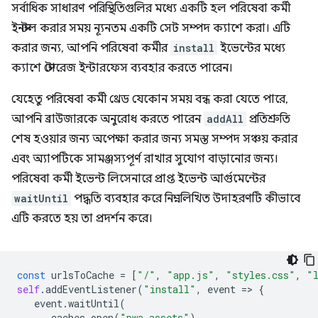
সর্বাধিক সাধারণ পরিস্থিতিগুলির মধ্যে একটি হল পরিষেবা কর্মী
ইনস্টল করার সময় ন্যূনতম একটি সেট সম্পদ ক্যাশে করা। এটি
করার জন্য, আপনি পরিষেবা কর্মীর
install
ইভেন্টের মধ্যে
ক্যাশে স্টোরেজ ইন্টারফেস ব্যবহার করতে পারেন।
যেহেতু পরিষেবা কর্মী থ্রেড যেকোন সময় বন্ধ করা যেতে পারে,
আপনি ব্রাউজারকে অনুরোধ করতে পারেন
addAll
প্রতিশ্রুতি
শেষ হওয়ার জন্য অপেক্ষা করার জন্য সমস্ত সম্পদ সঞ্চয় করার
এবং অ্যাপটিকে সামঞ্জস্যপূর্ণ রাখার সুযোগ বাড়ানোর জন্য।
পরিষেবা কর্মী ইভেন্ট লিসেনারে প্রাপ্ত ইভেন্ট আর্গুমেন্টের
waitUntil
পদ্ধতি ব্যবহার করে নিম্নলিখিত উদাহরণটি কীভাবে
এটি করতে হয় তা প্রদর্শন করে।
const
urlsToCache
=
[
"/"
,
"app.js"
,
"styles.css"
,
"
self
.
addEventListener
(
"install"
,
event
=
>
{
event
.
waitUntil
(
caches
.
open
(
"pwa-assets"
)