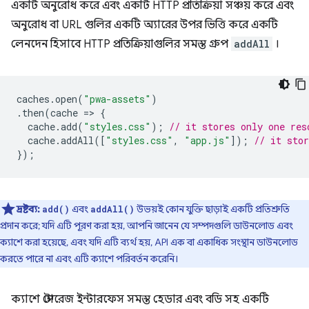
একটি অনুরোধ করে এবং একটি HTTP প্রতিক্রিয়া সঞ্চয় করে এবং
অনুরোধ বা URL গুলির একটি অ্যারের উপর ভিত্তি করে একটি
লেনদেন হিসাবে HTTP প্রতিক্রিয়াগুলির সমস্ত গ্রুপ
addAll
।
caches
.
open
(
"pwa-assets"
)
.
then
(
cache
=
>
{
cache
.
add
(
"styles.css"
);
// it stores only one res
cache
.
addAll
([
"styles.css"
,
"app.js"
]);
// it stor
});
দ্রষ্টব্য:
এবং
উভয়ই কোন যুক্তি ছাড়াই একটি প্রতিশ্রুতি
add()
addAll()
প্রদান করে; যদি এটি পূরণ করা হয়, আপনি জানেন যে সম্পদগুলি ডাউনলোড এবং
ক্যাশে করা হয়েছে, এবং যদি এটি ব্যর্থ হয়, API এক বা একাধিক সংস্থান ডাউনলোড
করতে পারে না এবং এটি ক্যাশে পরিবর্তন করেনি।
ক্যাশে স্টোরেজ ইন্টারফেস সমস্ত হেডার এবং বডি সহ একটি