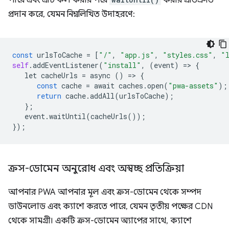
পারে এবং এটি কল করার পরে
করার প্রতিশ্রুতি
প্রদান করে, যেমন নিম্নলিখিত উদাহরণে:
const
urlsToCache
=
[
"/"
,
"app.js"
,
"styles.css"
,
"
self
.
addEventListener
(
"install"
,
(
event
)
=
>
{
let
cacheUrls
=
async
()
=
>
{
const
cache
=
await
caches
.
open
(
"pwa-assets"
);
return
cache
.
addAll
(
urlsToCache
);
};
event
.
waitUntil
(
cacheUrls
());
});
ক্রস-ডোমেন অনুরোধ এবং অস্বচ্ছ প্রতিক্রিয়া
আপনার PWA আপনার মূল এবং ক্রস-ডোমেন থেকে সম্পদ
ডাউনলোড এবং ক্যাশে করতে পারে, যেমন তৃতীয় পক্ষের CDN
থেকে সামগ্রী। একটি ক্রস-ডোমেন অ্যাপের সাথে, ক্যাশে