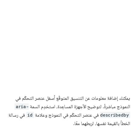
يمكنك إضافة معلومات عن التنسيق المتوقّع أسفل عنصر التحكّم في
النموذج مباشرةً. لتوضيح الأجهزة المساعِدة، استخدِم السمة
aria-
describedby
في عنصر التحكّم في النموذج وعلامة
id
في رسالة
الخطأ بالقيمة نفسها، لربطهما معًا.