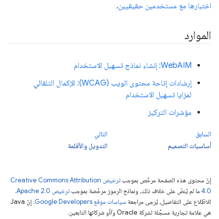
اختبارها مع مستخدمين حقيقيين
.
الموارد
WebAIM: إنشاء نماذج تسهيل الاستخدام
إرشادات إتاحة محتوى الويب (WCAG): الإكمال التلقائي
لمزايا تسهيل الاستخدام
مؤشرات التركيز
السابق
التالي
أساسيات التصميم
التدويل والأقلمة
إنّ محتوى هذه الصفحة مرخّص بموجب
ترخيص Creative Commons Attribution
4.0‏
ما لم يُنصّ على خلاف ذلك، ونماذج الرموز مرخّصة بموجب
ترخيص Apache 2.0‏
.
للاطّلاع على التفاصيل، يُرجى مراجعة
سياسات موقع Google Developers‏
. إنّ Java
هي علامة تجارية مسجَّلة لشركة Oracle و/أو شركائها التابعين.