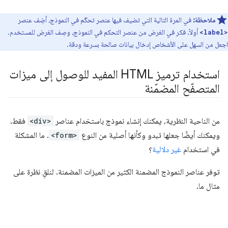
ملاحظة:
في المرة التالية التي تضيف فيها عنصر تحكّم في النموذج، أضِف عنصر
أولاً. فكر في الغرض من عنصر التحكم في النموذج، وصِف الغرض للمستخدم.
<label>
اجعل من السهل على الأشخاص إدخال بيانات صالحة بسرعة ودقة.
استخدام ترميز HTML المفيد للوصول إلى ميزات
المتصفّح المضمّنة
من الناحية النظرية، يمكنك إنشاء نموذج باستخدام عناصر
<div>
فقط.
ويمكنك أيضًا جعلها تبدو وكأنها أصلية من النوع
<form>
. ما المشكلة
في استخدام
غير دلالية
؟
توفر عناصر النموذج المضمنة الكثير من الميزات المضمنة. لنلقِ نظرة على
مثال ما.