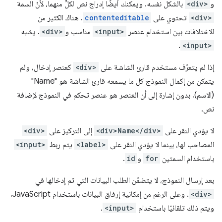
و
<div>
بالشكل نفسه. ويمكنك أيضًا إدراج نص لكلٍّ منهما، لأنّ السمة
<div>
تحتوي على
contenteditable
. هناك الكثير من
الاختلافات بين استخدام عنصر
<input>
مناسب و
<div>
. يشبه
.
<input>
إذا لم يتعرّف مستخدم قارئ الشاشة على
<div>
كعنصر إدخال، ولم
يتمكن من إكمال النموذج كل ما يسمعه قارئ الشاشة هو "Name"
(الاسم)، بدون إشارة إلى أن العنصر هو عنصر تحكم في النموذج لإضافة
نص.
لا يؤدي النقر على
<div>Name</div>
إلى التركيز على
<div>
المصاحب لها، بينما لا يؤدي النقر على
<label>
يتم ربط
<input>
باستخدام السمتين
for
و
id
.
بعد إرسال النموذج، لا يتضمّن الطلب البيانات التي تم إدخالها في
<div>
. وعلى الرغم من إمكانية إرفاق البيانات باستخدام JavaScript،
ويتم ذلك تلقائيًا باستخدام
<input>
.