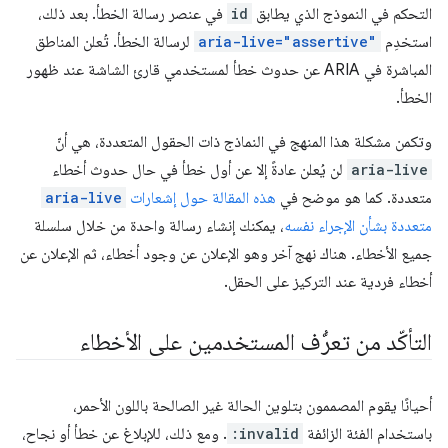
التحكم في النموذج الذي يطابق
id
في عنصر رسالة الخطأ. بعد ذلك،
استخدِم
aria-live="assertive"
لرسالة الخطأ. تُعلن المناطق
المباشرة في ARIA عن حدوث خطأ لمستخدمي قارئ الشاشة عند ظهور
الخطأ.
وتكمن مشكلة هذا المنهج في النماذج ذات الحقول المتعددة، هي أنّ
aria-live
لن يُعلن عادةً إلا عن أول خطأ في حال حدوث أخطاء
متعددة. كما هو موضح في
هذه المقالة حول إشعارات
aria-live
متعددة بشأن الإجراء نفسه
، يمكنك إنشاء رسالة واحدة من خلال سلسلة
جميع الأخطاء. هناك نهج آخر وهو الإعلان عن وجود أخطاء، ثم الإعلان عن
أخطاء فردية عند التركيز على الحقل.
التأكّد من تعرُّف المستخدمين على الأخطاء
أحيانًا يقوم المصممون بتلوين الحالة غير الصالحة باللون الأحمر،
باستخدام الفئة الزائفة
:invalid
. ومع ذلك، للإبلاغ عن خطأ أو نجاح،