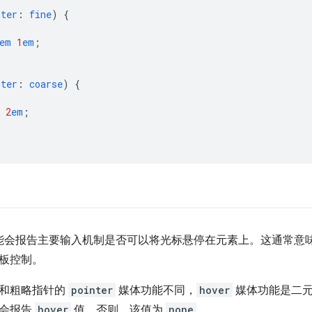
nter
:
fine
)
{
em
1
em
;
nter
:
coarse
)
{
2
em
;
能会报告主要输入机制是否可以将光标悬停在元素上。这通常意
板控制。
针和粗略指针的
pointer
媒体功能不同，
hover
媒体功能是二元
则会报告
hover
值。否则，该值为
none
。