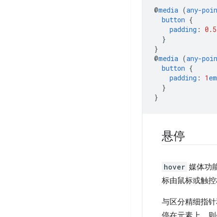
@
media
(
any-poi
button
{
padding
:
0.5
}
}
@
media
(
any-poi
button
{
padding
:
1
em
}
}
悬停
hover
媒体功
标由鼠标或触控
与区分精细指
停在元素上，