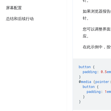
针。
屏幕配置
如果浏览器报
针。
总结和后续行动
您可以调整界面
应。
在此示例中，按
button
{
padding
:
0.5
em
}
@
media
(
pointer
button
{
padding
:
1
em
}
}