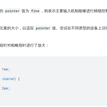
告的
pointer
值为
fine
，则表示主要输入机制能够进行精细控
元素的大小，以适应
pointer
值。尝试在不同类型的设备上访
钮针对粗略指针进行了放大：
1
em
;
:
coarse
)
{
2
em
;