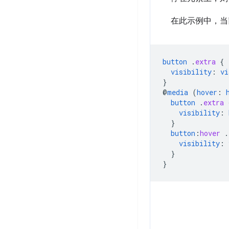
在此示例中，当
button
.
extra
{
visibility
:
vi
}
@
media
(
hover
:
button
.
extra
visibility
:
}
button
:
hover
.
visibility
:
}
}